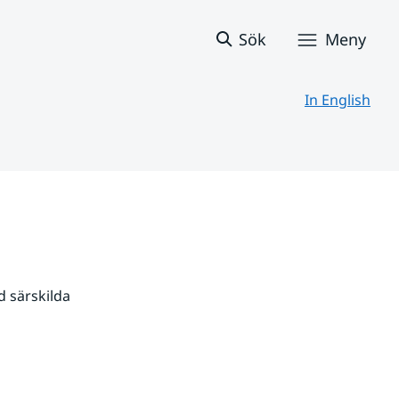
Sök
Meny
In English
 särskilda 