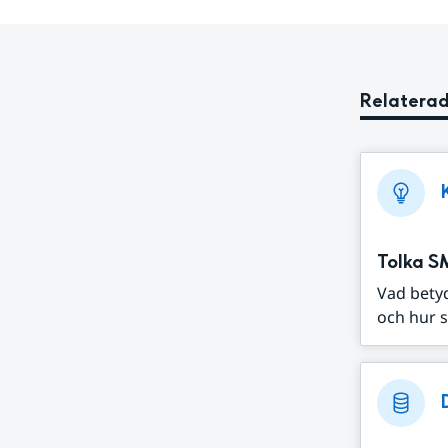
Relaterad
Tolka S
Vad bety
och hur s