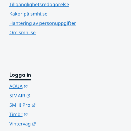
Tillgänglighetsredogörelse
Kakor på smhi.se
Hantering av personuppgifter
Om smhi.se
Logga in
Länk till annan webbplats.
AQUA
Länk till annan webbplats.
SIMAIR
Länk till annan webbplats.
SMHI Pro
Länk till annan webbplats.
Timbr
Länk till annan webbplats.
Vinterväg