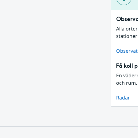
Observa
Alla orte
stationer
Observat
Få koll 
En väder
och rum. 
Radar