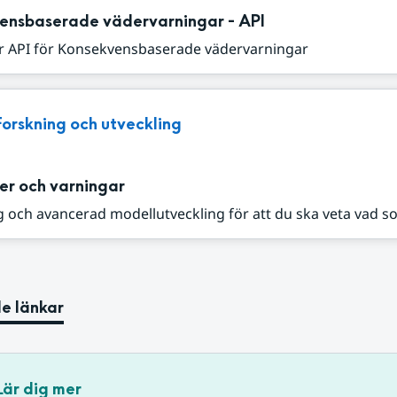
ensbaserade vädervarningar - API
r API för Konsekvensbaserade vädervarningar
Forskning och utveckling
er och varningar
 och avancerad modellutveckling för att du ska veta vad s
e länkar
Lär dig mer