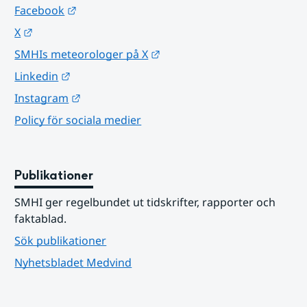
Länk till annan webbplats.
Facebook
Länk till annan webbplats.
X
Länk till annan webbplats.
SMHIs meteorologer på X
Länk till annan webbplats.
Linkedin
Länk till annan webbplats.
Instagram
Policy för sociala medier
Publikationer
SMHI ger regelbundet ut tidskrifter, rapporter och 
faktablad.
Sök publikationer
Nyhetsbladet Medvind