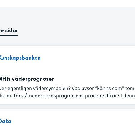
e sidor
Kunskapsbanken
MHIs väderprognoser
der egentligen vädersymbolen? Vad avser ”känns som”-tem
ka du förstå nederbördsprognosens procentsiffror? I denna
Data