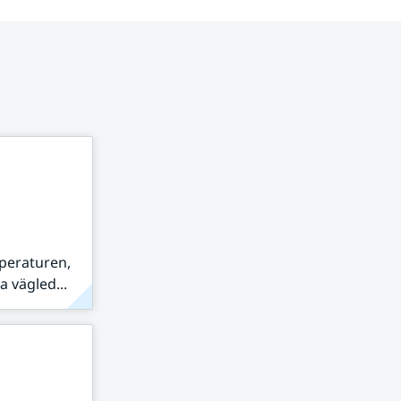
peraturen,
 vägled...