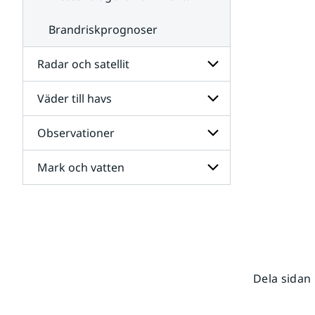
Brandriskprognoser
Radar och satellit
Väder till havs
Undersidor
för
Radar
Observationer
Undersidor
och
för
satellit
Väder
Mark och vatten
Undersidor
till
för
havs
Observationer
Undersidor
för
Mark
och
vatten
Dela sidan