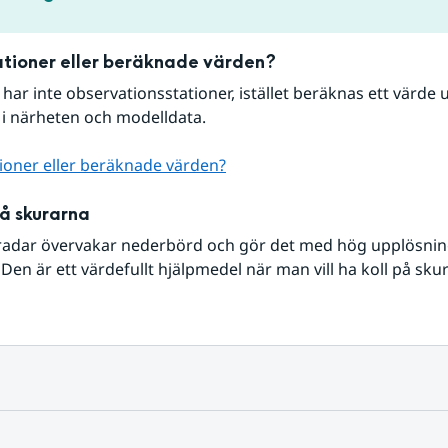
tioner eller beräknade värden?
r har inte observationsstationer, istället beräknas ett värde u
 i närheten och modelldata.
ioner eller beräknade värden?
på skurarna
radar övervakar nederbörd och gör det med hög upplösning 
Den är ett värdefullt hjälpmedel när man vill ha koll på sku