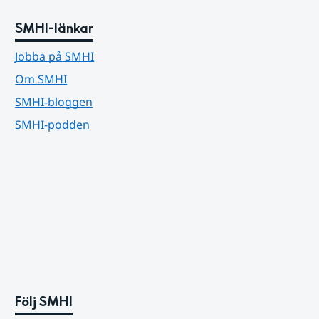
SMHI-länkar
Jobba på SMHI
Om SMHI
SMHI-bloggen
SMHI-podden
Följ SMHI