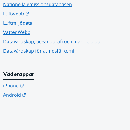
Nationella emissionsdatabasen
Länk till annan webbplats.
Luftwebb
Luftmiljödata
VattenWebb
Datavärdskap, oceanografi och marinbiologi
Datavärdskap för atmosfärkemi
Väderappar
Länk till annan webbplats.
iPhone
Länk till annan webbplats.
Android