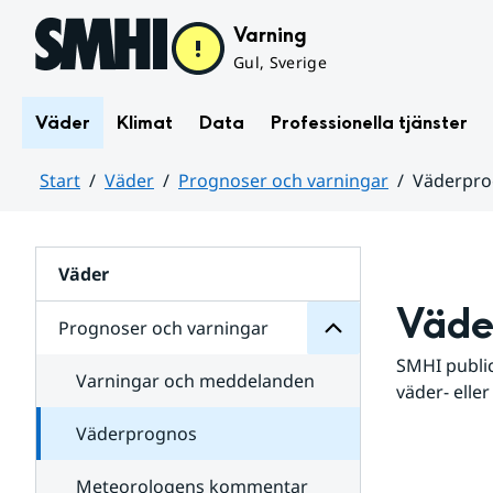
Hoppa till sidans innehåll
Varning
Gul, Sverige
Väder
Klimat
Data
Professionella tjänster
Start
Väder
Prognoser och varningar
Väderpr
varningar
och
Huvudinnehåll
Prognoser
för
Undersidor
Väder
Väde
Prognoser och varningar
SMHI public
Varningar och meddelanden
väder- eller
Väderprognos
Meteorologens kommentar