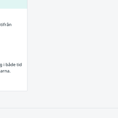
tifrån 
i både tid 
rarna.