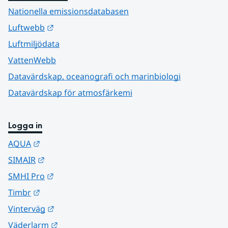
Nationella emissionsdatabasen
Länk till annan webbplats.
Luftwebb
Luftmiljödata
VattenWebb
Datavärdskap, oceanografi och marinbiologi
Datavärdskap för atmosfärkemi
Logga in
Länk till annan webbplats.
AQUA
Länk till annan webbplats.
SIMAIR
Länk till annan webbplats.
SMHI Pro
Länk till annan webbplats.
Timbr
Länk till annan webbplats.
Vinterväg
Länk till annan webbplats.
Väderlarm