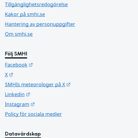
Tillgänglighetsredogörelse
Kakor på smhi.se
Hantering av personuppgifter
Om smhi.se
Följ SMHI
Länk till annan webbplats.
Facebook
Länk till annan webbplats.
X
Länk till annan webbplats.
SMHIs meteorologer på X
Länk till annan webbplats.
Linkedin
Länk till annan webbplats.
Instagram
Policy för sociala medier
Datavärdskap