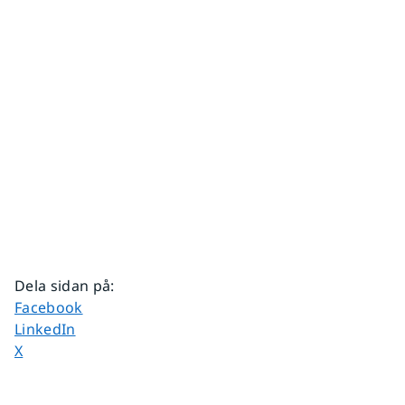
Dela sidan på
:
Dela sidan på
Facebook
Dela sidan på
LinkedIn
Dela sidan på
X