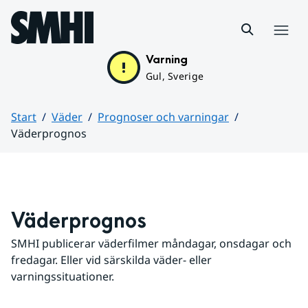
Hoppa till sidans innehåll
Meny
Varning
Gul, Sverige
Start
Väder
Prognoser och varningar
Väderprognos
Huvudinnehåll
Väderprognos
SMHI publicerar väderfilmer måndagar, onsdagar och 
fredagar. Eller vid särskilda väder- eller 
varningssituationer.