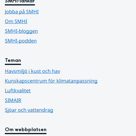
SMHI-länkar
Jobba på SMHI
Om SMHI
SMHI-bloggen
SMHI-podden
Teman
Havsmiljö i kust och hav
Kunskapscentrum för klimatanpassning
Luftkvalitet
SIMAIR
Sjöar och vattendrag
Om webbplatsen