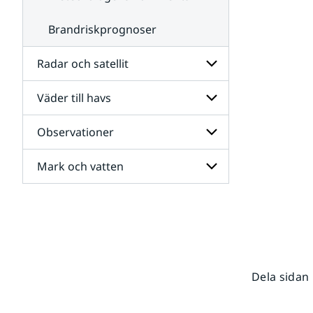
Brandriskprognoser
Radar och satellit
Väder till havs
Undersidor
för
Radar
Observationer
Undersidor
och
för
satellit
Väder
Mark och vatten
Undersidor
till
för
havs
Observationer
Undersidor
för
Mark
och
vatten
Dela sidan