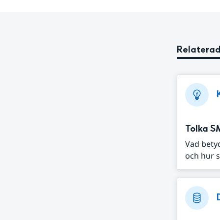
Relaterad
Tolka S
Vad bety
och hur s