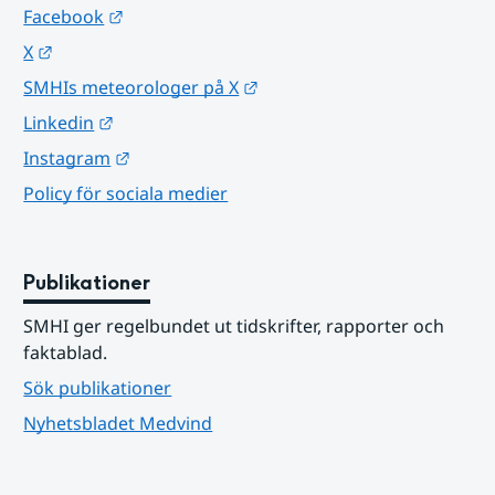
Länk till annan webbplats.
Facebook
Länk till annan webbplats.
X
Länk till annan webbplats.
SMHIs meteorologer på X
Länk till annan webbplats.
Linkedin
Länk till annan webbplats.
Instagram
Policy för sociala medier
Publikationer
SMHI ger regelbundet ut tidskrifter, rapporter och 
faktablad.
Sök publikationer
Nyhetsbladet Medvind