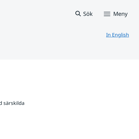
Sök
Meny
In English
 särskilda 