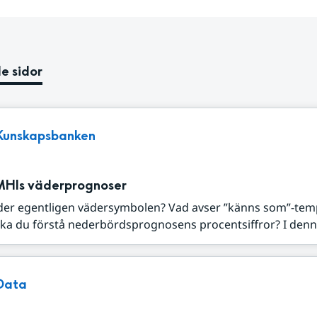
e sidor
Kunskapsbanken
MHIs väderprognoser
der egentligen vädersymbolen? Vad avser ”känns som”-tem
ka du förstå nederbördsprognosens procentsiffror? I denna
Data