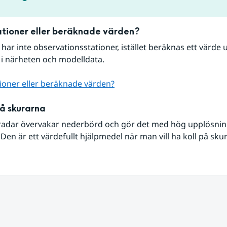
tioner eller beräknade värden?
r har inte observationsstationer, istället beräknas ett värde u
 i närheten och modelldata.
ioner eller beräknade värden?
på skurarna
radar övervakar nederbörd och gör det med hög upplösning 
Den är ett värdefullt hjälpmedel när man vill ha koll på sku