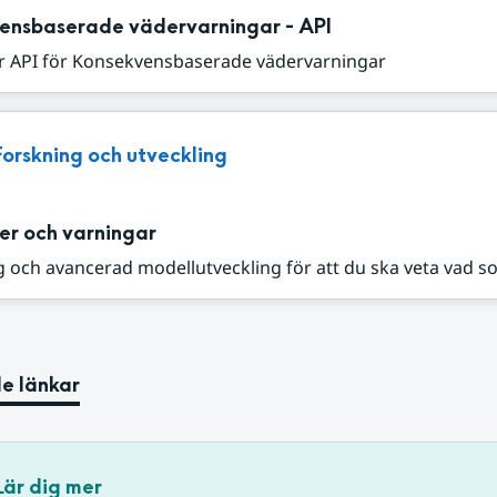
ensbaserade vädervarningar - API
r API för Konsekvensbaserade vädervarningar
Forskning och utveckling
er och varningar
 och avancerad modellutveckling för att du ska veta vad s
e länkar
Lär dig mer