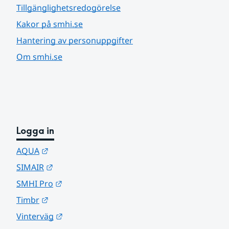
Tillgänglighetsredogörelse
Kakor på smhi.se
Hantering av personuppgifter
Om smhi.se
Logga in
Länk till annan webbplats.
AQUA
Länk till annan webbplats.
SIMAIR
Länk till annan webbplats.
SMHI Pro
Länk till annan webbplats.
Timbr
Länk till annan webbplats.
Vinterväg