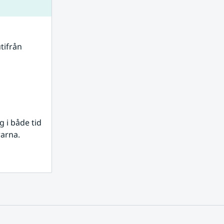
tifrån 
i både tid 
rarna.