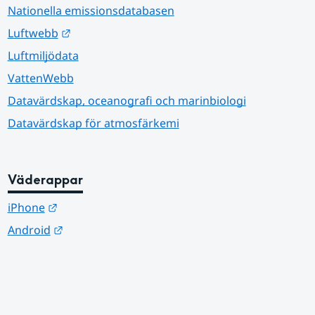
Nationella emissionsdatabasen
Länk till annan webbplats.
Luftwebb
Luftmiljödata
VattenWebb
Datavärdskap, oceanografi och marinbiologi
Datavärdskap för atmosfärkemi
Väderappar
Länk till annan webbplats.
iPhone
Länk till annan webbplats.
Android