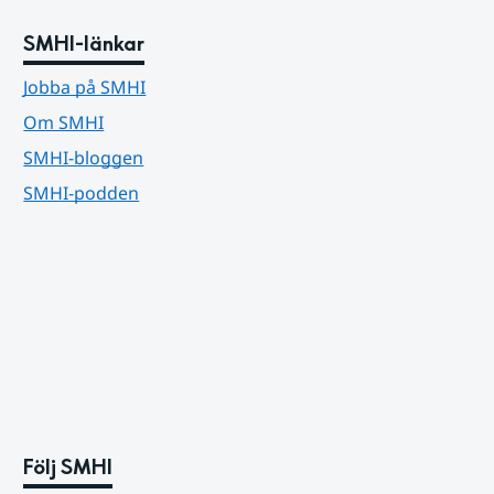
SMHI-länkar
Jobba på SMHI
Om SMHI
SMHI-bloggen
SMHI-podden
Följ SMHI