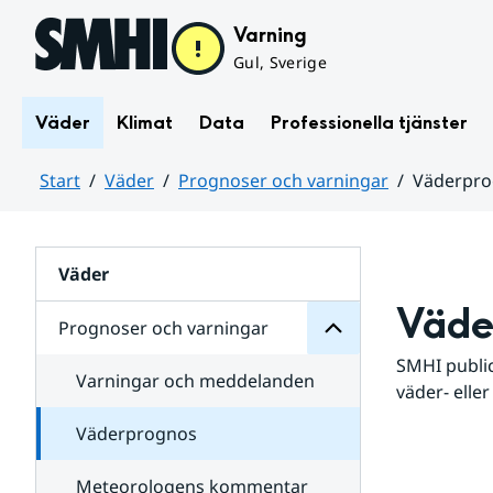
Hoppa till sidans innehåll
Varning
Gul, Sverige
Väder
Klimat
Data
Professionella tjänster
Start
Väder
Prognoser och varningar
Väderpr
varningar
och
Huvudinnehåll
Prognoser
för
Undersidor
Väder
Väde
Prognoser och varningar
SMHI public
Varningar och meddelanden
väder- eller
Väderprognos
Meteorologens kommentar