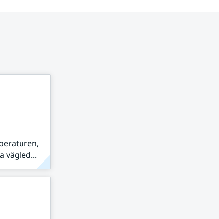
peraturen,
 vägled...