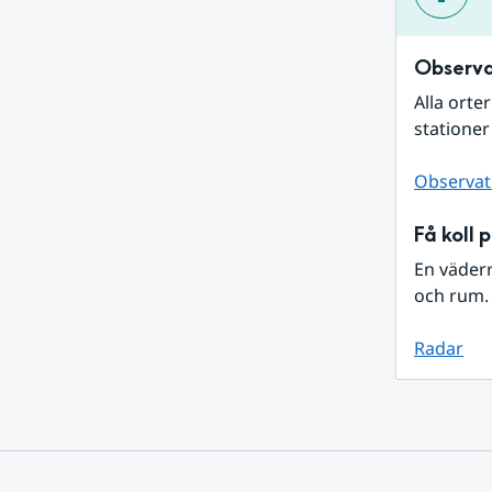
Observa
Alla orte
stationer
Observat
Få koll 
En väder
och rum. 
Radar