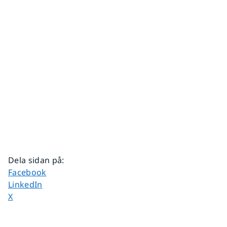
Dela sidan på
:
Dela sidan på
Facebook
Dela sidan på
LinkedIn
Dela sidan på
X