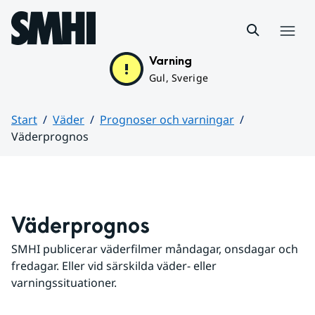
Hoppa till sidans innehåll
Meny
Varning
Gul, Sverige
Start
Väder
Prognoser och varningar
Väderprognos
Huvudinnehåll
Väderprognos
SMHI publicerar väderfilmer måndagar, onsdagar och 
fredagar. Eller vid särskilda väder- eller 
varningssituationer.