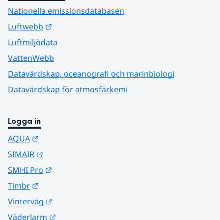
Nationella emissionsdatabasen
Länk till annan webbplats.
Luftwebb
Luftmiljödata
VattenWebb
Datavärdskap, oceanografi och marinbiologi
Datavärdskap för atmosfärkemi
Logga in
Länk till annan webbplats.
AQUA
Länk till annan webbplats.
SIMAIR
Länk till annan webbplats.
SMHI Pro
Länk till annan webbplats.
Timbr
Länk till annan webbplats.
Vinterväg
Länk till annan webbplats.
Väderlarm