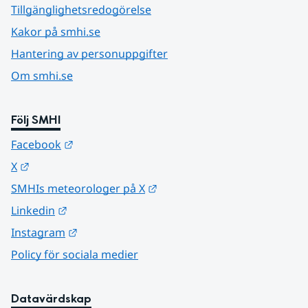
Tillgänglighetsredogörelse
Kakor på smhi.se
Hantering av personuppgifter
Om smhi.se
Följ SMHI
Länk till annan webbplats.
Facebook
Länk till annan webbplats.
X
Länk till annan webbplats.
SMHIs meteorologer på X
Länk till annan webbplats.
Linkedin
Länk till annan webbplats.
Instagram
Policy för sociala medier
Datavärdskap