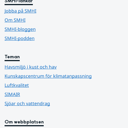
SMHI-länkar
Jobba på SMHI
Om SMHI
SMHI-bloggen
SMHI-podden
Teman
Havsmiljö i kust och hav
Kunskapscentrum för klimatanpassning
Luftkvalitet
SIMAIR
Sjöar och vattendrag
Om webbplatsen