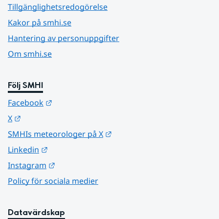
Tillgänglighetsredogörelse
Kakor på smhi.se
Hantering av personuppgifter
Om smhi.se
Följ SMHI
Länk till annan webbplats.
Facebook
Länk till annan webbplats.
X
Länk till annan webbplats.
SMHIs meteorologer på X
Länk till annan webbplats.
Linkedin
Länk till annan webbplats.
Instagram
Policy för sociala medier
Datavärdskap