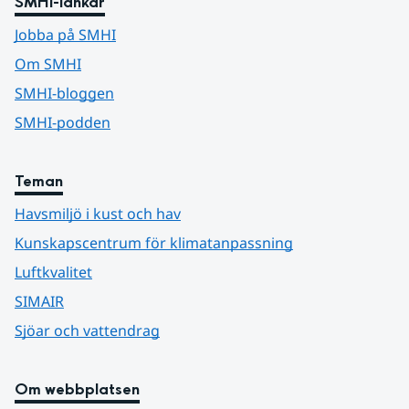
SMHI-länkar
Jobba på SMHI
Om SMHI
SMHI-bloggen
SMHI-podden
Teman
Havsmiljö i kust och hav
Kunskapscentrum för klimatanpassning
Luftkvalitet
SIMAIR
Sjöar och vattendrag
Om webbplatsen