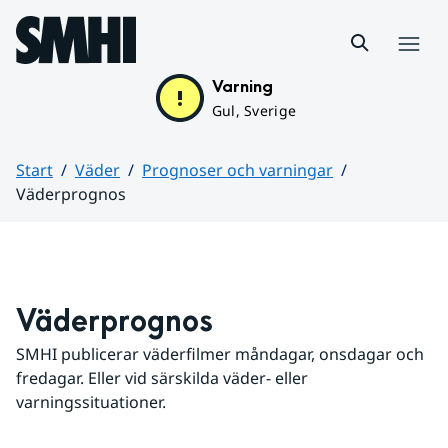
Hoppa till sidans innehåll
Meny
Varning
Gul, Sverige
Start
Väder
Prognoser och varningar
Väderprognos
Huvudinnehåll
Väderprognos
SMHI publicerar väderfilmer måndagar, onsdagar och 
fredagar. Eller vid särskilda väder- eller 
varningssituationer.