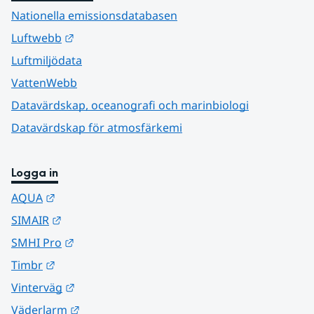
Nationella emissionsdatabasen
Länk till annan webbplats.
Luftwebb
Luftmiljödata
VattenWebb
Datavärdskap, oceanografi och marinbiologi
Datavärdskap för atmosfärkemi
Logga in
Länk till annan webbplats.
AQUA
Länk till annan webbplats.
SIMAIR
Länk till annan webbplats.
SMHI Pro
Länk till annan webbplats.
Timbr
Länk till annan webbplats.
Vinterväg
Länk till annan webbplats.
Väderlarm