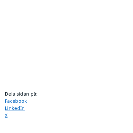
Dela sidan på
:
Dela sidan på
Facebook
Dela sidan på
LinkedIn
Dela sidan på
X