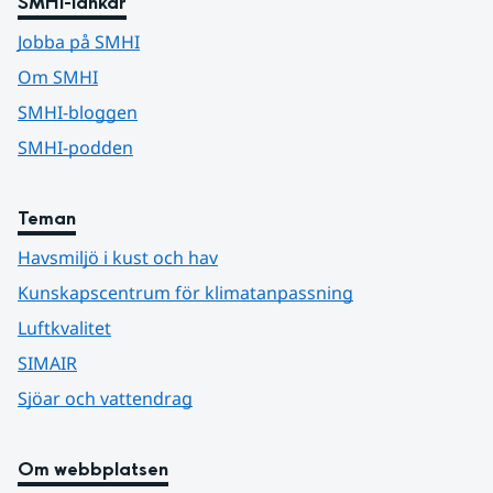
SMHI-länkar
Jobba på SMHI
Om SMHI
SMHI-bloggen
SMHI-podden
Teman
Havsmiljö i kust och hav
Kunskapscentrum för klimatanpassning
Luftkvalitet
SIMAIR
Sjöar och vattendrag
Om webbplatsen