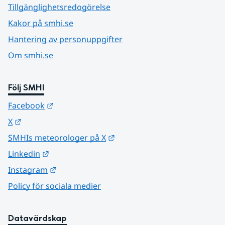
Tillgänglighetsredogörelse
Kakor på smhi.se
Hantering av personuppgifter
Om smhi.se
Följ SMHI
Länk till annan webbplats.
Facebook
Länk till annan webbplats.
X
Länk till annan webbplats.
SMHIs meteorologer på X
Länk till annan webbplats.
Linkedin
Länk till annan webbplats.
Instagram
Policy för sociala medier
Datavärdskap