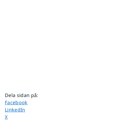
Dela sidan på
:
Dela sidan på
Facebook
Dela sidan på
LinkedIn
Dela sidan på
X