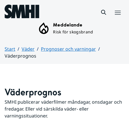
Hoppa till sidans innehåll
Meny
Meddelande
Risk för skogsbrand
Start
Väder
Prognoser och varningar
Väderprognos
Huvudinnehåll
Väderprognos
SMHI publicerar väderfilmer måndagar, onsdagar och 
fredagar. Eller vid särskilda väder- eller 
varningssituationer.