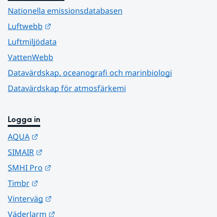
Nationella emissionsdatabasen
Länk till annan webbplats.
Luftwebb
Luftmiljödata
VattenWebb
Datavärdskap, oceanografi och marinbiologi
Datavärdskap för atmosfärkemi
Logga in
Länk till annan webbplats.
AQUA
Länk till annan webbplats.
SIMAIR
Länk till annan webbplats.
SMHI Pro
Länk till annan webbplats.
Timbr
Länk till annan webbplats.
Vinterväg
Länk till annan webbplats.
Väderlarm