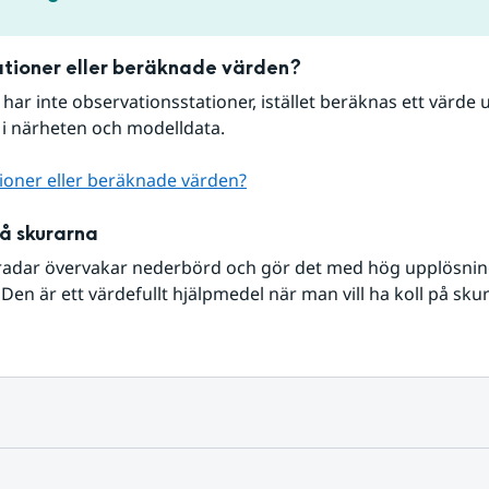
tioner eller beräknade värden?
r har inte observationsstationer, istället beräknas ett värde u
 i närheten och modelldata.
ioner eller beräknade värden?
på skurarna
radar övervakar nederbörd och gör det med hög upplösning 
Den är ett värdefullt hjälpmedel när man vill ha koll på sku