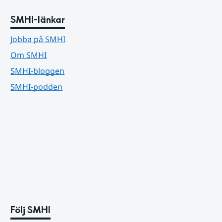
SMHI-länkar
Jobba på SMHI
Om SMHI
SMHI-bloggen
SMHI-podden
Följ SMHI