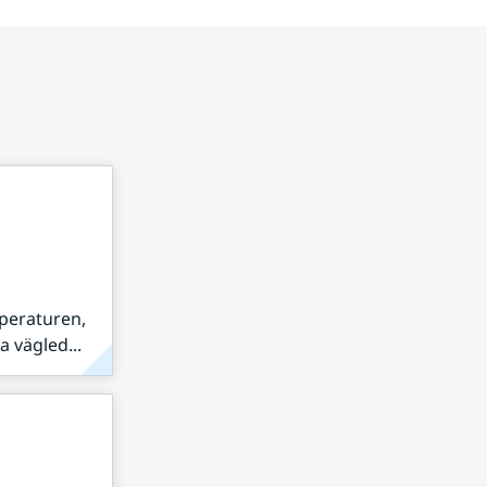
peraturen,
 vägled...