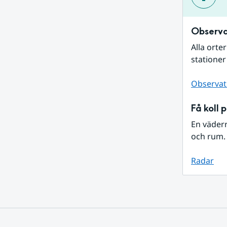
Observa
Alla orte
stationer
Observat
Få koll 
En väder
och rum. 
Radar