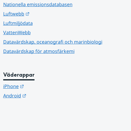
Nationella emissionsdatabasen
Länk till annan webbplats.
Luftwebb
Luftmiljödata
VattenWebb
Datavärdskap, oceanografi och marinbiologi
Datavärdskap för atmosfärkemi
Väderappar
Länk till annan webbplats.
iPhone
Länk till annan webbplats.
Android