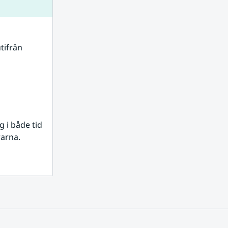
tifrån 
i både tid 
rarna.