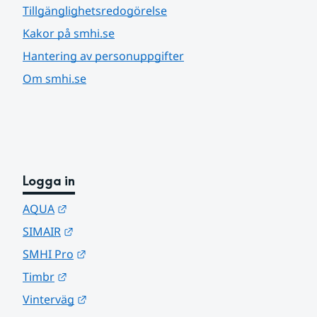
Tillgänglighetsredogörelse
Kakor på smhi.se
Hantering av personuppgifter
Om smhi.se
Logga in
Länk till annan webbplats.
AQUA
Länk till annan webbplats.
SIMAIR
Länk till annan webbplats.
SMHI Pro
Länk till annan webbplats.
Timbr
Länk till annan webbplats.
Vinterväg