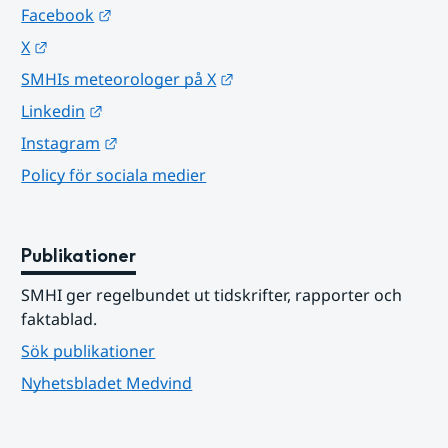
Länk till annan webbplats.
Facebook
Länk till annan webbplats.
X
Länk till annan webbplats.
SMHIs meteorologer på X
Länk till annan webbplats.
Linkedin
Länk till annan webbplats.
Instagram
Policy för sociala medier
Publikationer
SMHI ger regelbundet ut tidskrifter, rapporter och 
faktablad.
Sök publikationer
Nyhetsbladet Medvind