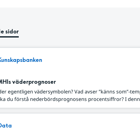
e sidor
Kunskapsbanken
MHIs väderprognoser
der egentligen vädersymbolen? Vad avser ”känns som”-tem
ka du förstå nederbördsprognosens procentsiffror? I denna
Data