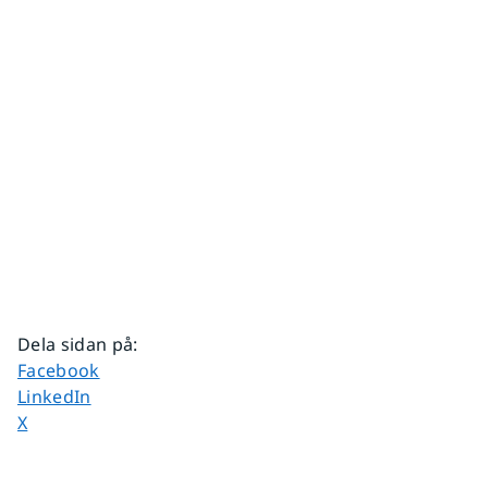
Dela sidan på
:
Dela sidan på
Facebook
Dela sidan på
LinkedIn
Dela sidan på
X