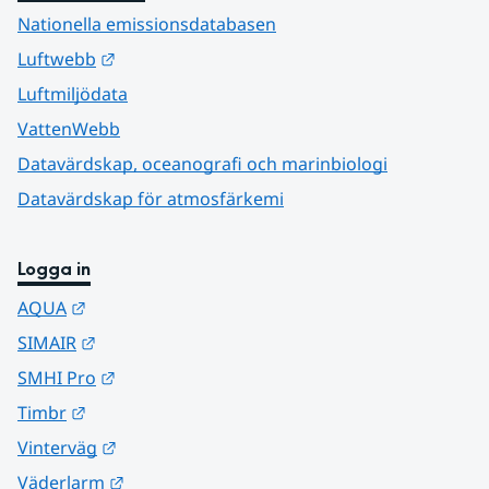
Nationella emissionsdatabasen
Länk till annan webbplats.
Luftwebb
Luftmiljödata
VattenWebb
Datavärdskap, oceanografi och marinbiologi
Datavärdskap för atmosfärkemi
Logga in
Länk till annan webbplats.
AQUA
Länk till annan webbplats.
SIMAIR
Länk till annan webbplats.
SMHI Pro
Länk till annan webbplats.
Timbr
Länk till annan webbplats.
Vinterväg
Länk till annan webbplats.
Väderlarm