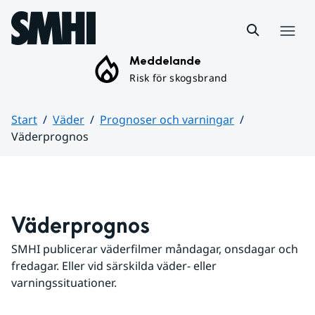
Hoppa till sidans innehåll
Meny
Meddelande
Risk för skogsbrand
Start
Väder
Prognoser och varningar
Väderprognos
Huvudinnehåll
Väderprognos
SMHI publicerar väderfilmer måndagar, onsdagar och 
fredagar. Eller vid särskilda väder- eller 
varningssituationer.