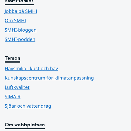
SMHI-länkar
Jobba på SMHI
Om SMHI
SMHI-bloggen
SMHI-podden
Teman
Havsmiljö i kust och hav
Kunskapscentrum för klimatanpassning
Luftkvalitet
SIMAIR
Sjöar och vattendrag
Om webbplatsen