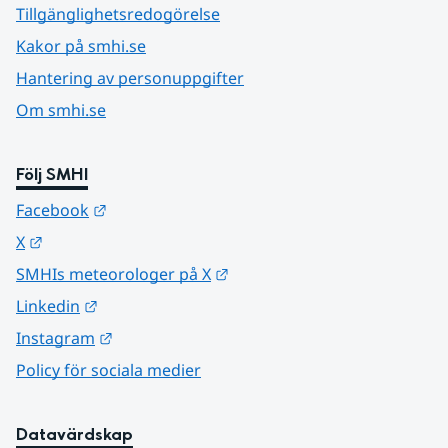
Tillgänglighetsredogörelse
Kakor på smhi.se
Hantering av personuppgifter
Om smhi.se
Följ SMHI
Länk till annan webbplats.
Facebook
Länk till annan webbplats.
X
Länk till annan webbplats.
SMHIs meteorologer på X
Länk till annan webbplats.
Linkedin
Länk till annan webbplats.
Instagram
Policy för sociala medier
Datavärdskap