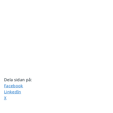
Dela sidan på
:
Dela sidan på
Facebook
Dela sidan på
LinkedIn
Dela sidan på
X