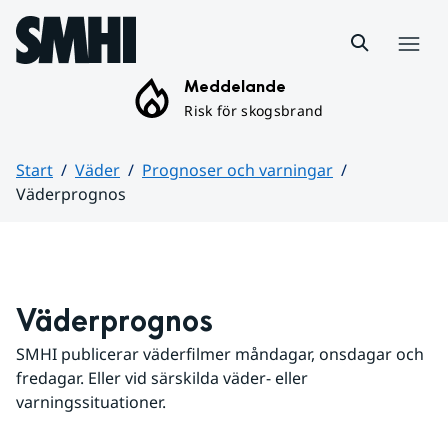
Hoppa till sidans innehåll
Meny
Meddelande
Risk för skogsbrand
Start
Väder
Prognoser och varningar
Väderprognos
Huvudinnehåll
Väderprognos
SMHI publicerar väderfilmer måndagar, onsdagar och 
fredagar. Eller vid särskilda väder- eller 
varningssituationer.