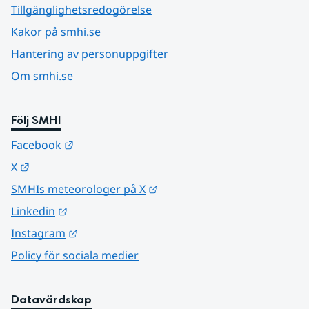
Tillgänglighetsredogörelse
Kakor på smhi.se
Hantering av personuppgifter
Om smhi.se
Följ SMHI
Länk till annan webbplats.
Facebook
Länk till annan webbplats.
X
Länk till annan webbplats.
SMHIs meteorologer på X
Länk till annan webbplats.
Linkedin
Länk till annan webbplats.
Instagram
Policy för sociala medier
Datavärdskap