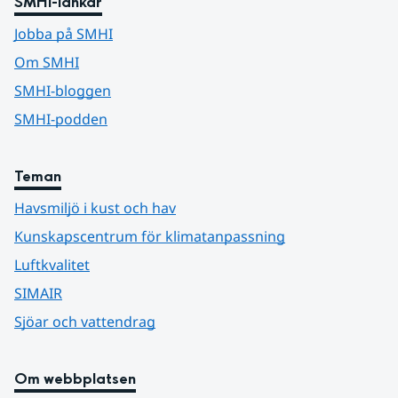
SMHI-länkar
Jobba på SMHI
Om SMHI
SMHI-bloggen
SMHI-podden
Teman
Havsmiljö i kust och hav
Kunskapscentrum för klimatanpassning
Luftkvalitet
SIMAIR
Sjöar och vattendrag
Om webbplatsen