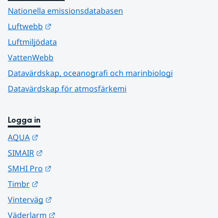
Nationella emissionsdatabasen
Länk till annan webbplats.
Luftwebb
Luftmiljödata
VattenWebb
Datavärdskap, oceanografi och marinbiologi
Datavärdskap för atmosfärkemi
Logga in
Länk till annan webbplats.
AQUA
Länk till annan webbplats.
SIMAIR
Länk till annan webbplats.
SMHI Pro
Länk till annan webbplats.
Timbr
Länk till annan webbplats.
Vinterväg
Länk till annan webbplats.
Väderlarm