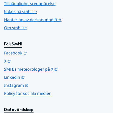
Tillgänglighetsredogörelse
Kakor på smhi.se
Hantering av personuppgifter
Om smhi.se
Följ SMHI
Länk till annan webbplats.
Facebook
Länk till annan webbplats.
X
Länk till annan webbplats.
SMHIs meteorologer på X
Länk till annan webbplats.
Linkedin
Länk till annan webbplats.
Instagram
Policy för sociala medier
Datavärdskap