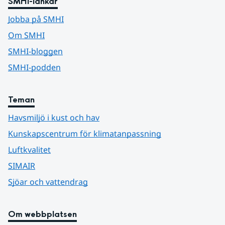
SMHI-länkar
Jobba på SMHI
Om SMHI
SMHI-bloggen
SMHI-podden
Teman
Havsmiljö i kust och hav
Kunskapscentrum för klimatanpassning
Luftkvalitet
SIMAIR
Sjöar och vattendrag
Om webbplatsen