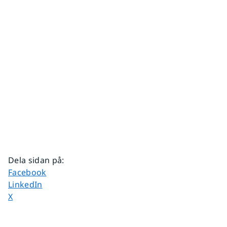
Dela sidan på
:
Dela sidan på
Facebook
Dela sidan på
LinkedIn
Dela sidan på
X