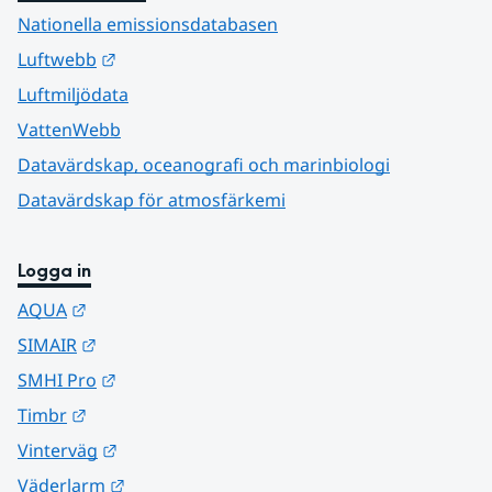
Nationella emissionsdatabasen
Länk till annan webbplats.
Luftwebb
Luftmiljödata
VattenWebb
Datavärdskap, oceanografi och marinbiologi
Datavärdskap för atmosfärkemi
Logga in
Länk till annan webbplats.
AQUA
Länk till annan webbplats.
SIMAIR
Länk till annan webbplats.
SMHI Pro
Länk till annan webbplats.
Timbr
Länk till annan webbplats.
Vinterväg
Länk till annan webbplats.
Väderlarm