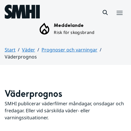
Hoppa till sidans innehåll
Meny
Meddelande
Risk för skogsbrand
Start
Väder
Prognoser och varningar
Väderprognos
Huvudinnehåll
Väderprognos
SMHI publicerar väderfilmer måndagar, onsdagar och 
fredagar. Eller vid särskilda väder- eller 
varningssituationer.