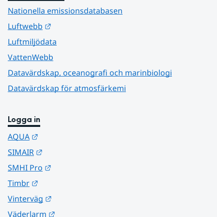
Nationella emissionsdatabasen
Länk till annan webbplats.
Luftwebb
Luftmiljödata
VattenWebb
Datavärdskap, oceanografi och marinbiologi
Datavärdskap för atmosfärkemi
Logga in
Länk till annan webbplats.
AQUA
Länk till annan webbplats.
SIMAIR
Länk till annan webbplats.
SMHI Pro
Länk till annan webbplats.
Timbr
Länk till annan webbplats.
Vinterväg
Länk till annan webbplats.
Väderlarm