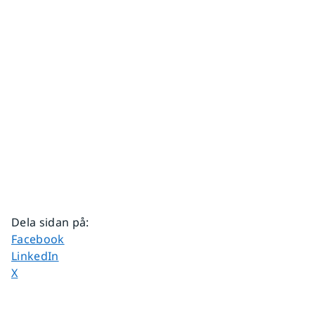
Dela sidan på
:
Dela sidan på
Facebook
Dela sidan på
LinkedIn
Dela sidan på
X