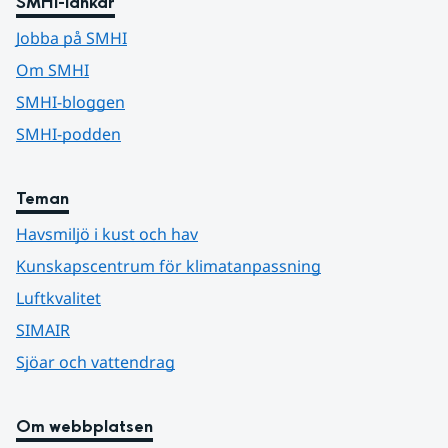
SMHI-länkar
Jobba på SMHI
Om SMHI
SMHI-bloggen
SMHI-podden
Teman
Havsmiljö i kust och hav
Kunskapscentrum för klimatanpassning
Luftkvalitet
SIMAIR
Sjöar och vattendrag
Om webbplatsen