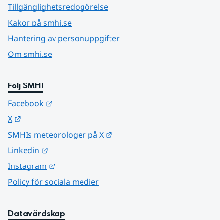
Tillgänglighetsredogörelse
Kakor på smhi.se
Hantering av personuppgifter
Om smhi.se
Följ SMHI
Länk till annan webbplats.
Facebook
Länk till annan webbplats.
X
Länk till annan webbplats.
SMHIs meteorologer på X
Länk till annan webbplats.
Linkedin
Länk till annan webbplats.
Instagram
Policy för sociala medier
Datavärdskap