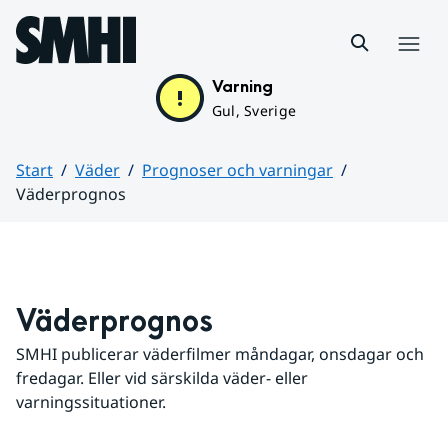
Hoppa till sidans innehåll
Meny
Varning
Gul, Sverige
Start
Väder
Prognoser och varningar
Väderprognos
Huvudinnehåll
Väderprognos
SMHI publicerar väderfilmer måndagar, onsdagar och 
fredagar. Eller vid särskilda väder- eller 
varningssituationer.