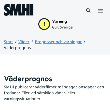
Hoppa till sidans innehåll
Meny
Varning
Gul, Sverige
Start
Väder
Prognoser och varningar
Väderprognos
Huvudinnehåll
Väderprognos
SMHI publicerar väderfilmer måndagar, onsdagar och 
fredagar. Eller vid särskilda väder- eller 
varningssituationer.