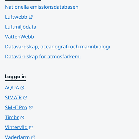
Nationella emissionsdatabasen
Länk till annan webbplats.
Luftwebb
Luftmiljödata
VattenWebb
Datavärdskap, oceanografi och marinbiologi
Datavärdskap för atmosfärkemi
Logga in
Länk till annan webbplats.
AQUA
Länk till annan webbplats.
SIMAIR
Länk till annan webbplats.
SMHI Pro
Länk till annan webbplats.
Timbr
Länk till annan webbplats.
Vinterväg
Länk till annan webbplats.
Väderlarm