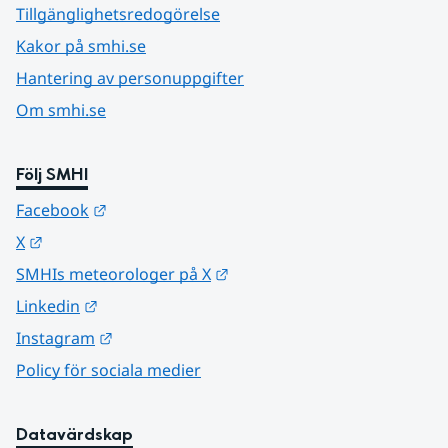
Tillgänglighetsredogörelse
Kakor på smhi.se
Hantering av personuppgifter
Om smhi.se
Följ SMHI
Länk till annan webbplats.
Facebook
Länk till annan webbplats.
X
Länk till annan webbplats.
SMHIs meteorologer på X
Länk till annan webbplats.
Linkedin
Länk till annan webbplats.
Instagram
Policy för sociala medier
Datavärdskap