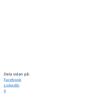
Dela sidan på
:
Dela sidan på
Facebook
Dela sidan på
LinkedIn
Dela sidan på
X