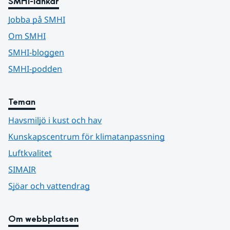
SMHI-länkar
Jobba på SMHI
Om SMHI
SMHI-bloggen
SMHI-podden
Teman
Havsmiljö i kust och hav
Kunskapscentrum för klimatanpassning
Luftkvalitet
SIMAIR
Sjöar och vattendrag
Om webbplatsen