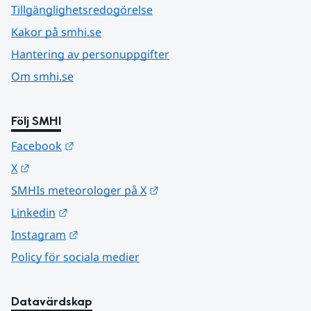
Tillgänglighetsredogörelse
Kakor på smhi.se
Hantering av personuppgifter
Om smhi.se
Följ SMHI
Länk till annan webbplats.
Facebook
Länk till annan webbplats.
X
Länk till annan webbplats.
SMHIs meteorologer på X
Länk till annan webbplats.
Linkedin
Länk till annan webbplats.
Instagram
Policy för sociala medier
Datavärdskap