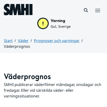
Hoppa till sidans innehåll
Meny
Varning
Gul, Sverige
Start
Väder
Prognoser och varningar
Väderprognos
Huvudinnehåll
Väderprognos
SMHI publicerar väderfilmer måndagar, onsdagar och 
fredagar. Eller vid särskilda väder- eller 
varningssituationer.