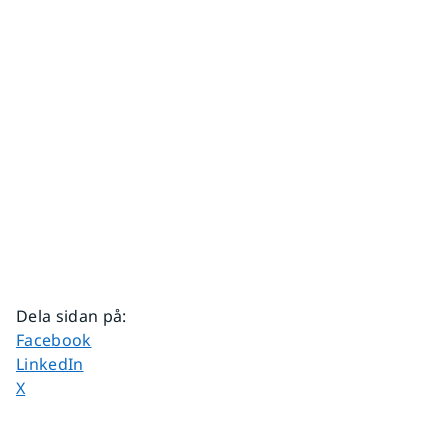
Dela sidan på
:
Dela sidan på
Facebook
Dela sidan på
LinkedIn
Dela sidan på
X