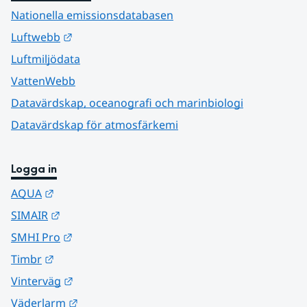
Nationella emissionsdatabasen
Länk till annan webbplats.
Luftwebb
Luftmiljödata
VattenWebb
Datavärdskap, oceanografi och marinbiologi
Datavärdskap för atmosfärkemi
Logga in
Länk till annan webbplats.
AQUA
Länk till annan webbplats.
SIMAIR
Länk till annan webbplats.
SMHI Pro
Länk till annan webbplats.
Timbr
Länk till annan webbplats.
Vinterväg
Länk till annan webbplats.
Väderlarm