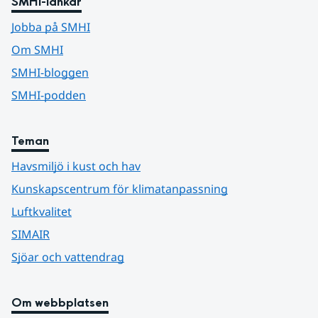
SMHI-länkar
Jobba på SMHI
Om SMHI
SMHI-bloggen
SMHI-podden
Teman
Havsmiljö i kust och hav
Kunskapscentrum för klimatanpassning
Luftkvalitet
SIMAIR
Sjöar och vattendrag
Om webbplatsen