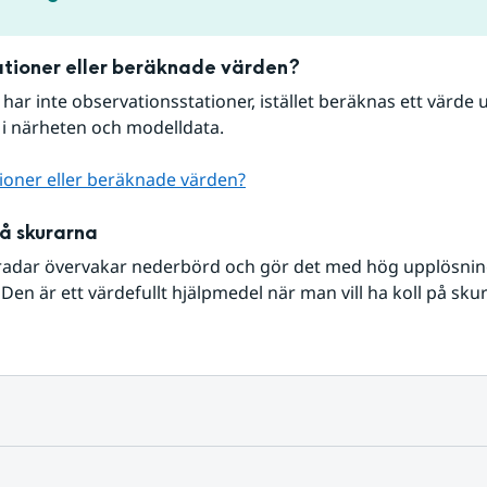
tioner eller beräknade värden?
r har inte observationsstationer, istället beräknas ett värde u
 i närheten och modelldata.
ioner eller beräknade värden?
på skurarna
radar övervakar nederbörd och gör det med hög upplösning 
Den är ett värdefullt hjälpmedel när man vill ha koll på sku