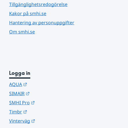
Tillgänglighetsredogörelse
Kakor på smhi.se
Hantering av personuppgifter
Om smhi.se
Logga in
Länk till annan webbplats.
AQUA
Länk till annan webbplats.
SIMAIR
Länk till annan webbplats.
SMHI Pro
Länk till annan webbplats.
Timbr
Länk till annan webbplats.
Vinterväg