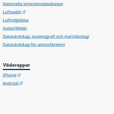
Nationella emissionsdatabasen
Länk till annan webbplats.
Luftwebb
Luftmiljödata
VattenWebb
Datavärdskap, oceanografi och marinbiologi
Datavärdskap för atmosfärkemi
Väderappar
Länk till annan webbplats.
iPhone
Länk till annan webbplats.
Android