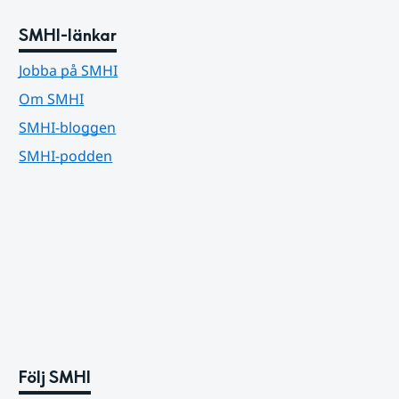
SMHI-länkar
Jobba på SMHI
Om SMHI
SMHI-bloggen
SMHI-podden
Följ SMHI