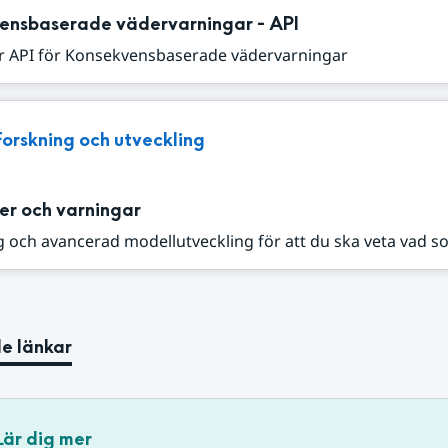
ensbaserade vädervarningar - API
r API för Konsekvensbaserade vädervarningar
Forskning och utveckling
er och varningar
 och avancerad modellutveckling för att du ska veta vad s
e länkar
Lär dig mer