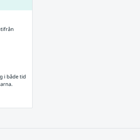
tifrån 
i både tid 
rarna.