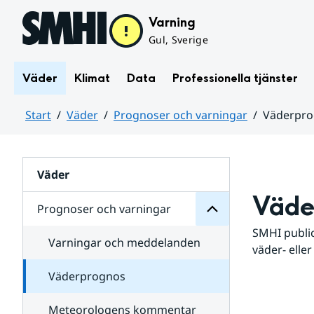
Hoppa till sidans innehåll
Varning
Gul, Sverige
Väder
Klimat
Data
Professionella tjänster
Start
Väder
Prognoser och varningar
Väderpr
varningar
och
Huvudinnehåll
Prognoser
för
Undersidor
Väder
Väde
Prognoser och varningar
SMHI public
Varningar och meddelanden
väder- eller
Väderprognos
Meteorologens kommentar