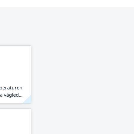
peraturen,
 vägled...