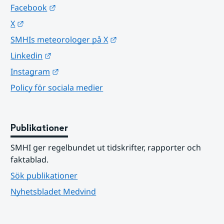
Länk till annan webbplats.
Facebook
Länk till annan webbplats.
X
Länk till annan webbplats.
SMHIs meteorologer på X
Länk till annan webbplats.
Linkedin
Länk till annan webbplats.
Instagram
Policy för sociala medier
Publikationer
SMHI ger regelbundet ut tidskrifter, rapporter och 
faktablad.
Sök publikationer
Nyhetsbladet Medvind