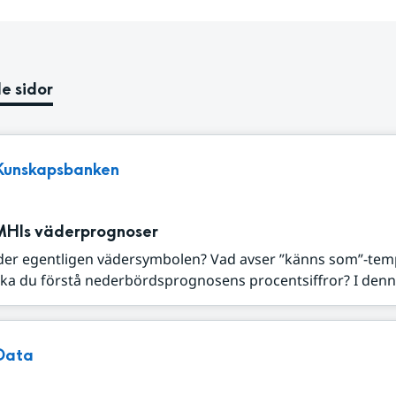
e sidor
Kunskapsbanken
MHIs väderprognoser
der egentligen vädersymbolen? Vad avser ”känns som”-tem
ka du förstå nederbördsprognosens procentsiffror? I denna
Data