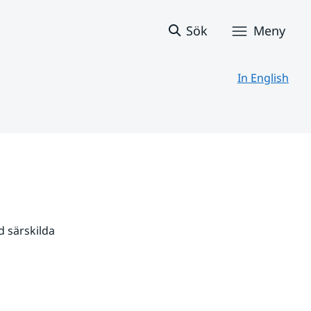
Sök
Meny
In English
 särskilda 