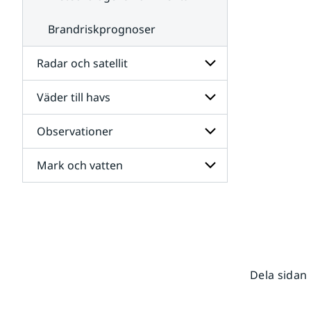
Brandriskprognoser
Radar och satellit
Väder till havs
Undersidor
för
Radar
Observationer
Undersidor
och
för
satellit
Väder
Mark och vatten
Undersidor
till
för
havs
Observationer
Undersidor
för
Mark
och
vatten
Dela sidan