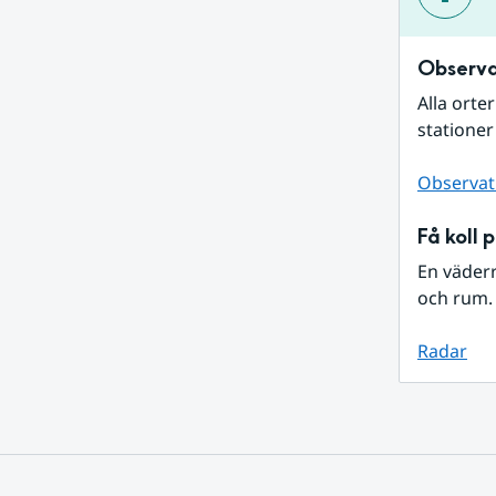
Observa
Alla orte
stationer
Observat
Få koll 
En väder
och rum. 
Radar