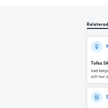
Relaterad
Tolka S
Vad bety
och hur s