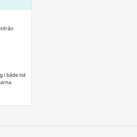
tifrån 
i både tid 
rarna.