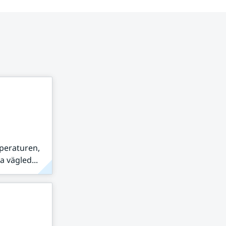
peraturen,
 vägled...