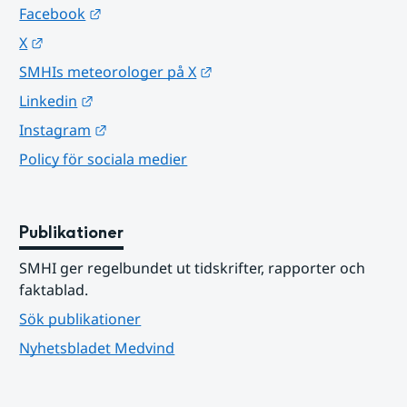
Länk till annan webbplats.
Facebook
Länk till annan webbplats.
X
Länk till annan webbplats.
SMHIs meteorologer på X
Länk till annan webbplats.
Linkedin
Länk till annan webbplats.
Instagram
Policy för sociala medier
Publikationer
SMHI ger regelbundet ut tidskrifter, rapporter och 
faktablad.
Sök publikationer
Nyhetsbladet Medvind