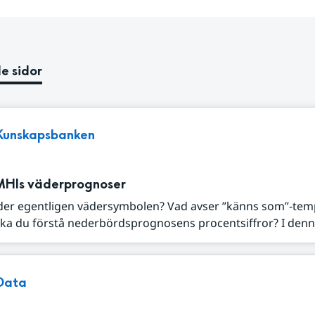
e sidor
Kunskapsbanken
MHIs väderprognoser
der egentligen vädersymbolen? Vad avser ”känns som”-tem
ka du förstå nederbördsprognosens procentsiffror? I denna
Data