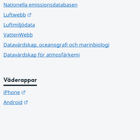
Nationella emissionsdatabasen
Länk till annan webbplats.
Luftwebb
Luftmiljödata
VattenWebb
Datavärdskap, oceanografi och marinbiologi
Datavärdskap för atmosfärkemi
Väderappar
Länk till annan webbplats.
iPhone
Länk till annan webbplats.
Android