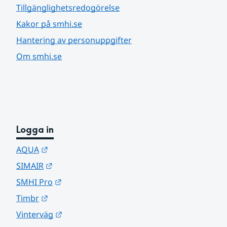
Tillgänglighetsredogörelse
Kakor på smhi.se
Hantering av personuppgifter
Om smhi.se
Logga in
Länk till annan webbplats.
AQUA
Länk till annan webbplats.
SIMAIR
Länk till annan webbplats.
SMHI Pro
Länk till annan webbplats.
Timbr
Länk till annan webbplats.
Vinterväg