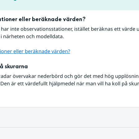
tioner eller beräknade värden?
r har inte observationsstationer, istället beräknas ett värde u
 i närheten och modelldata.
ioner eller beräknade värden?
på skurarna
radar övervakar nederbörd och gör det med hög upplösning 
Den är ett värdefullt hjälpmedel när man vill ha koll på sku