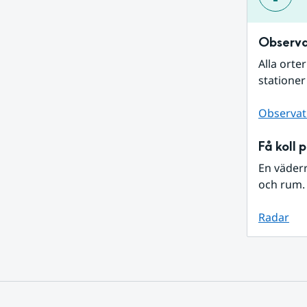
Observa
Alla orte
stationer
Observat
Få koll 
En väder
och rum. 
Radar