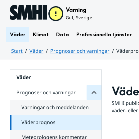
Hoppa till sidans innehåll
Varning
Gul, Sverige
Väder
Klimat
Data
Professionella tjänster
Start
Väder
Prognoser och varningar
Väderpr
varningar
och
Huvudinnehåll
Prognoser
för
Undersidor
Väder
Väde
Prognoser och varningar
SMHI public
Varningar och meddelanden
väder- eller
Väderprognos
Meteorologens kommentar