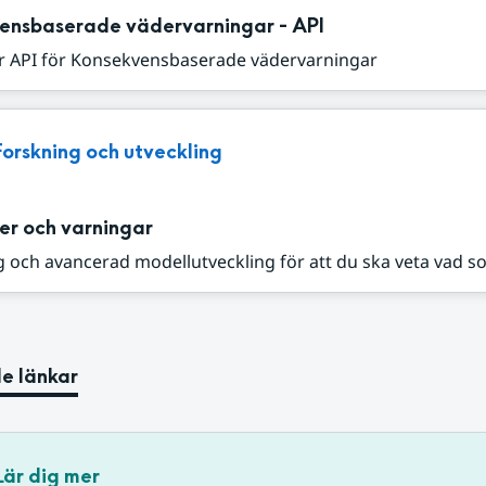
ensbaserade vädervarningar - API
r API för Konsekvensbaserade vädervarningar
Forskning och utveckling
er och varningar
 och avancerad modellutveckling för att du ska veta vad s
e länkar
Lär dig mer