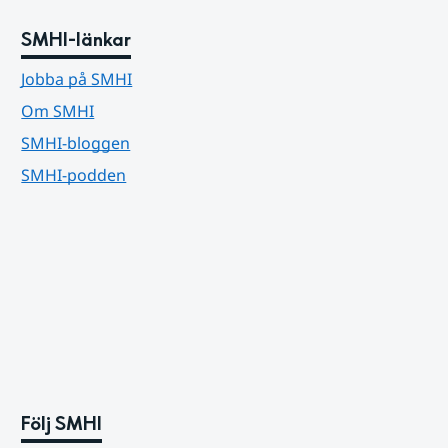
SMHI-länkar
Jobba på SMHI
Om SMHI
SMHI-bloggen
SMHI-podden
Följ SMHI