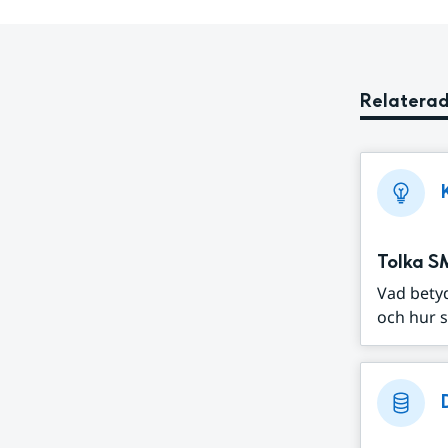
Relaterad
Tolka S
Vad bety
och hur s