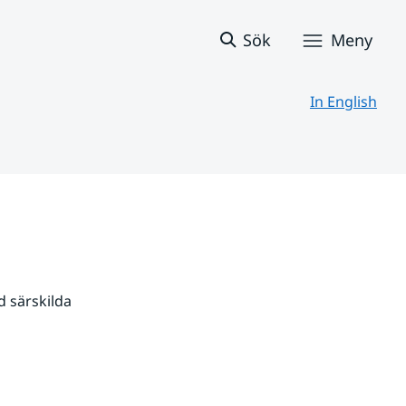
Sök
Meny
In English
 särskilda 