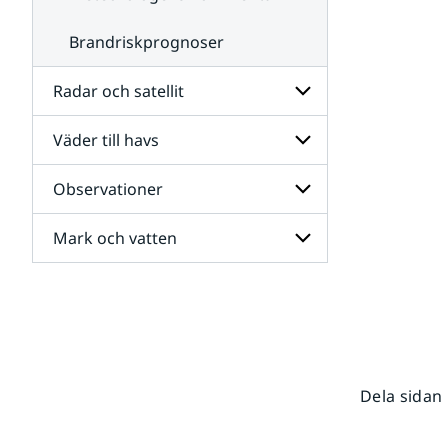
Brandriskprognoser
Radar och satellit
Väder till havs
Undersidor
för
Radar
Observationer
Undersidor
och
för
satellit
Väder
Mark och vatten
Undersidor
till
för
havs
Observationer
Undersidor
för
Mark
och
vatten
Dela sidan