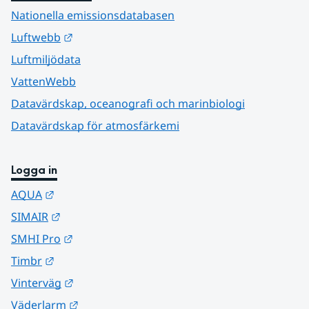
Nationella emissionsdatabasen
Länk till annan webbplats.
Luftwebb
Luftmiljödata
VattenWebb
Datavärdskap, oceanografi och marinbiologi
Datavärdskap för atmosfärkemi
Logga in
Länk till annan webbplats.
AQUA
Länk till annan webbplats.
SIMAIR
Länk till annan webbplats.
SMHI Pro
Länk till annan webbplats.
Timbr
Länk till annan webbplats.
Vinterväg
Länk till annan webbplats.
Väderlarm