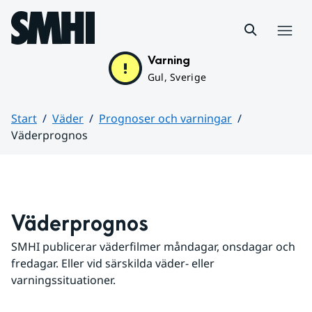
Hoppa till sidans innehåll
Meny
Varning
Gul, Sverige
Start
Väder
Prognoser och varningar
Väderprognos
Huvudinnehåll
Väderprognos
SMHI publicerar väderfilmer måndagar, onsdagar och 
fredagar. Eller vid särskilda väder- eller 
varningssituationer.