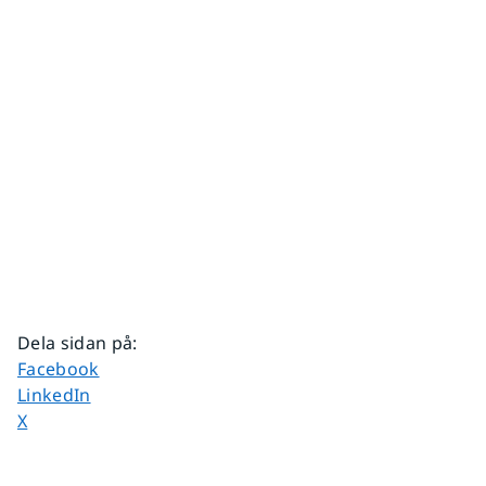
Dela sidan på
:
Dela sidan på
Facebook
Dela sidan på
LinkedIn
Dela sidan på
X