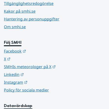
Tillgänglighetsredogörelse
Kakor på smhi.se
Hantering av personuppgifter
Om smhi.se
Följ SMHI
Länk till annan webbplats.
Facebook
Länk till annan webbplats.
X
Länk till annan webbplats.
SMHIs meteorologer på X
Länk till annan webbplats.
Linkedin
Länk till annan webbplats.
Instagram
Policy för sociala medier
Datavärdskap