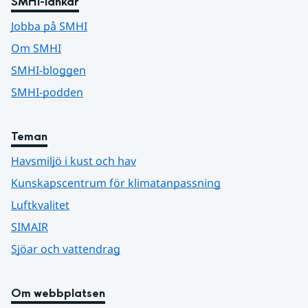
SMHI-länkar
Jobba på SMHI
Om SMHI
SMHI-bloggen
SMHI-podden
Teman
Havsmiljö i kust och hav
Kunskapscentrum för klimatanpassning
Luftkvalitet
SIMAIR
Sjöar och vattendrag
Om webbplatsen