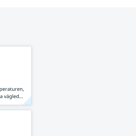
peraturen,
 vägled...