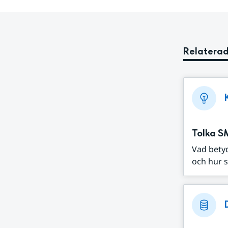
Relaterad
Tolka S
Vad bety
och hur s