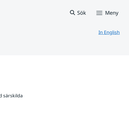
Sök
Meny
In English
 särskilda 