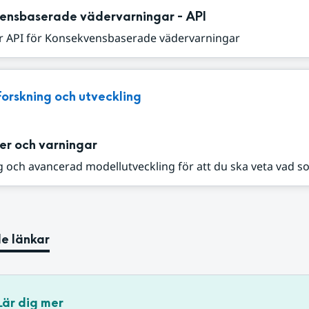
ensbaserade vädervarningar - API
r API för Konsekvensbaserade vädervarningar
Forskning och utveckling
er och varningar
 och avancerad modellutveckling för att du ska veta vad s
e länkar
Lär dig mer