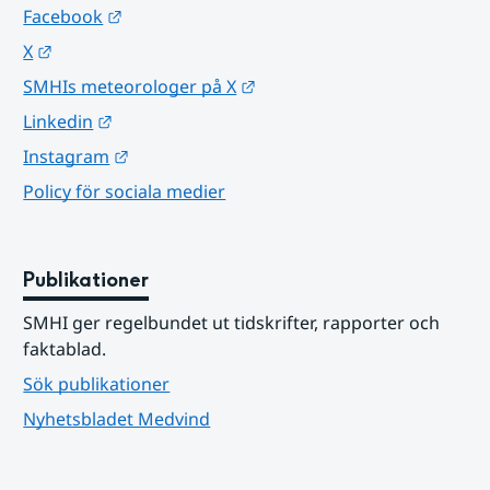
Länk till annan webbplats.
Facebook
Länk till annan webbplats.
X
Länk till annan webbplats.
SMHIs meteorologer på X
Länk till annan webbplats.
Linkedin
Länk till annan webbplats.
Instagram
Policy för sociala medier
Publikationer
SMHI ger regelbundet ut tidskrifter, rapporter och 
faktablad.
Sök publikationer
Nyhetsbladet Medvind