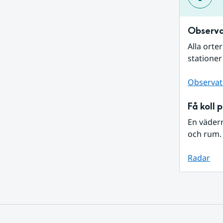
Observa
Alla orte
stationer
Observat
Få koll 
En väder
och rum. 
Radar