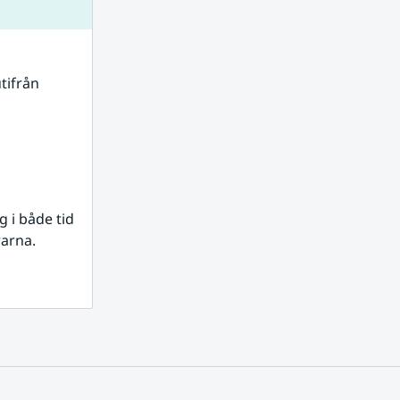
tifrån 
i både tid 
rarna.