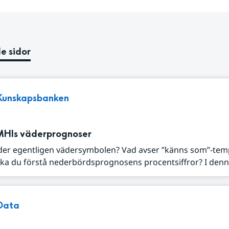
e sidor
Kunskapsbanken
MHIs väderprognoser
der egentligen vädersymbolen? Vad avser ”känns som”-tem
ka du förstå nederbördsprognosens procentsiffror? I denna
Data