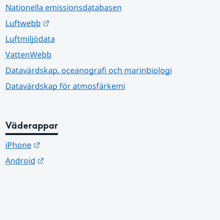
Nationella emissionsdatabasen
Länk till annan webbplats.
Luftwebb
Luftmiljödata
VattenWebb
Datavärdskap, oceanografi och marinbiologi
Datavärdskap för atmosfärkemi
Väderappar
Länk till annan webbplats.
iPhone
Länk till annan webbplats.
Android