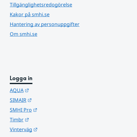
Tillgänglighetsredogörelse
Kakor på smhi.se
Hantering av personuppgifter
Om smhi.se
Logga in
Länk till annan webbplats.
AQUA
Länk till annan webbplats.
SIMAIR
Länk till annan webbplats.
SMHI Pro
Länk till annan webbplats.
Timbr
Länk till annan webbplats.
Vinterväg