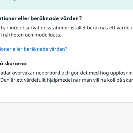
tioner eller beräknade värden?
r har inte observationsstationer, istället beräknas ett värde u
 i närheten och modelldata.
ioner eller beräknade värden?
på skurarna
radar övervakar nederbörd och gör det med hög upplösning 
Den är ett värdefullt hjälpmedel när man vill ha koll på sku