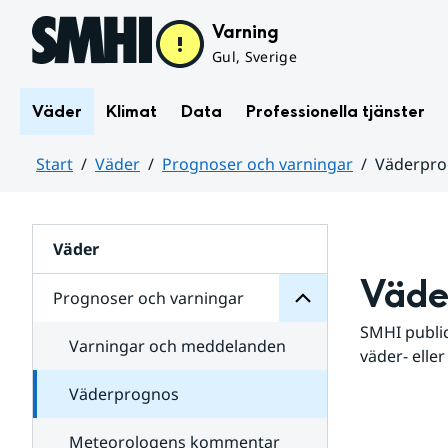
Hoppa till sidans innehåll
Varning
Gul, Sverige
Väder
Klimat
Data
Professionella tjänster
Start
Väder
Prognoser och varningar
Väderpr
varningar
och
Huvudinnehåll
Prognoser
för
Undersidor
Väder
Väde
Prognoser och varningar
SMHI public
Varningar och meddelanden
väder- eller
Väderprognos
Meteorologens kommentar