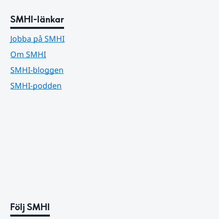
SMHI-länkar
Jobba på SMHI
Om SMHI
SMHI-bloggen
SMHI-podden
Följ SMHI