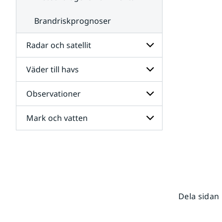
Brandriskprognoser
Radar och satellit
Väder till havs
Undersidor
för
Radar
Observationer
Undersidor
och
för
satellit
Väder
Mark och vatten
Undersidor
till
för
havs
Observationer
Undersidor
för
Mark
och
vatten
Dela sidan