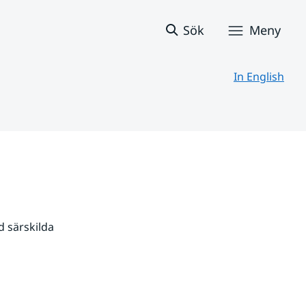
Sök
Meny
In English
 särskilda 