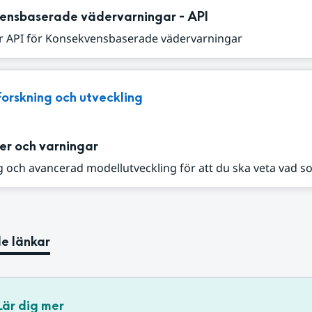
ensbaserade vädervarningar - API
r API för Konsekvensbaserade vädervarningar
Forskning och utveckling
er och varningar
 och avancerad modellutveckling för att du ska veta vad s
e länkar
Lär dig mer