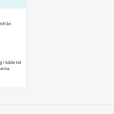
tifrån 
i både tid 
rarna.