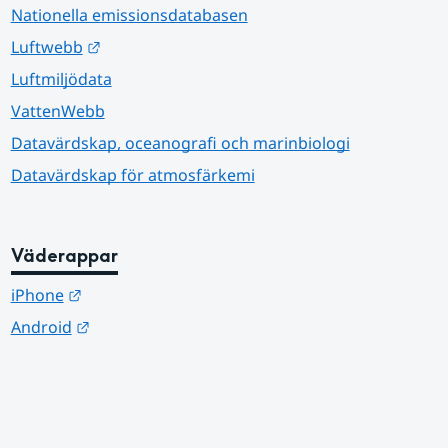
Nationella emissionsdatabasen
Länk till annan webbplats.
Luftwebb
Luftmiljödata
VattenWebb
Datavärdskap, oceanografi och marinbiologi
Datavärdskap för atmosfärkemi
Väderappar
Länk till annan webbplats.
iPhone
Länk till annan webbplats.
Android