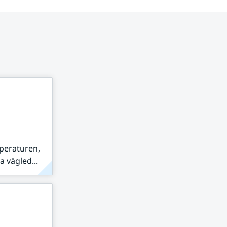
peraturen,
 vägled...