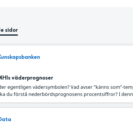
e sidor
Kunskapsbanken
MHIs väderprognoser
der egentligen vädersymbolen? Vad avser ”känns som”-tem
ka du förstå nederbördsprognosens procentsiffror? I denna
Data