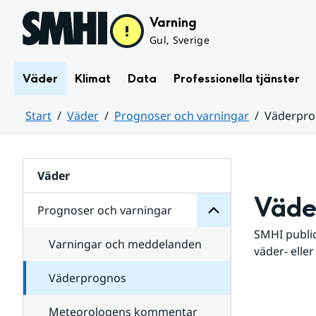
Hoppa till sidans innehåll
Varning
Gul, Sverige
Väder
Klimat
Data
Professionella tjänster
Start
Väder
Prognoser och varningar
Väderpr
varningar
och
Huvudinnehåll
Prognoser
för
Undersidor
Väder
Väde
Prognoser och varningar
SMHI public
Varningar och meddelanden
väder- eller
Väderprognos
Meteorologens kommentar