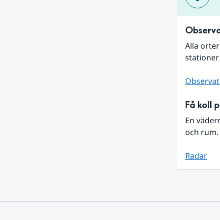
Observa
Alla orte
stationer
Observat
Få koll 
En väder
och rum. 
Radar