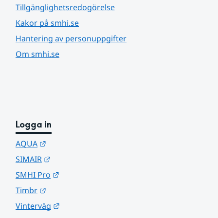
Tillgänglighetsredogörelse
Kakor på smhi.se
Hantering av personuppgifter
Om smhi.se
Logga in
Länk till annan webbplats.
AQUA
Länk till annan webbplats.
SIMAIR
Länk till annan webbplats.
SMHI Pro
Länk till annan webbplats.
Timbr
Länk till annan webbplats.
Vinterväg