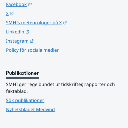
Länk till annan webbplats.
Facebook
Länk till annan webbplats.
X
Länk till annan webbplats.
SMHIs meteorologer på X
Länk till annan webbplats.
Linkedin
Länk till annan webbplats.
Instagram
Policy för sociala medier
Publikationer
SMHI ger regelbundet ut tidskrifter, rapporter och 
faktablad.
Sök publikationer
Nyhetsbladet Medvind