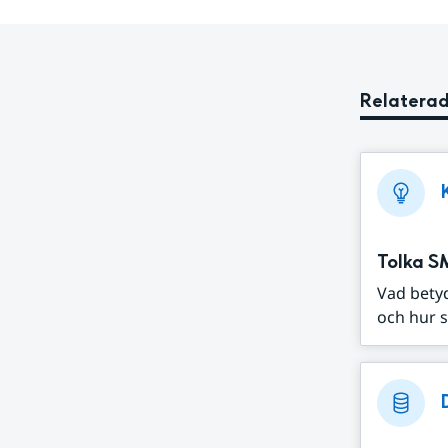
Relaterad
Tolka S
Vad bety
och hur s