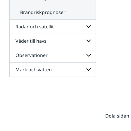
Brandriskprognoser
Radar och satellit
Väder till havs
Undersidor
för
Radar
Observationer
Undersidor
och
för
satellit
Väder
Mark och vatten
Undersidor
till
för
havs
Observationer
Undersidor
för
Mark
och
vatten
Dela sidan