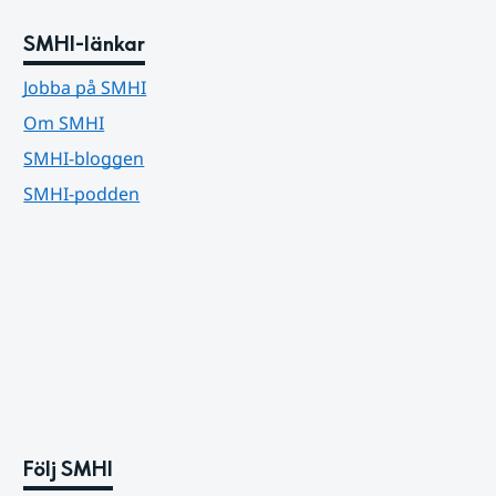
SMHI-länkar
Jobba på SMHI
Om SMHI
SMHI-bloggen
SMHI-podden
Följ SMHI