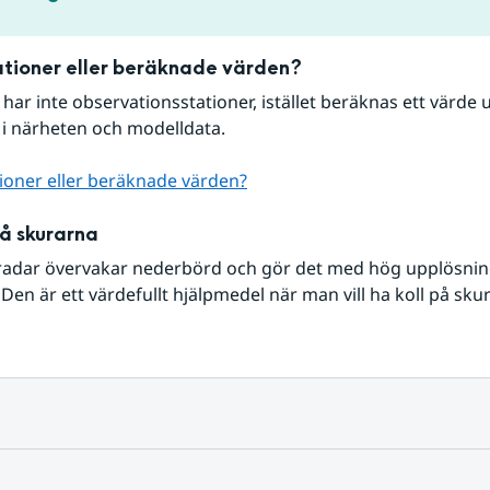
tioner eller beräknade värden?
r har inte observationsstationer, istället beräknas ett värde u
 i närheten och modelldata.
ioner eller beräknade värden?
på skurarna
radar övervakar nederbörd och gör det med hög upplösning 
Den är ett värdefullt hjälpmedel när man vill ha koll på sku