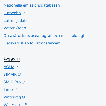
Nationella emissionsdatabasen
Länk till annan webbplats.
Luftwebb
Luftmiljödata
VattenWebb
Datavärdskap, oceanografi och marinbiologi
Datavärdskap för atmosfärkemi
Logga in
Länk till annan webbplats.
AQUA
Länk till annan webbplats.
SIMAIR
Länk till annan webbplats.
SMHI Pro
Länk till annan webbplats.
Timbr
Länk till annan webbplats.
Vinterväg
Länk till annan webbplats.
Väderlarm