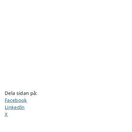
Dela sidan på
:
Dela sidan på
Facebook
Dela sidan på
LinkedIn
Dela sidan på
X