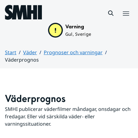
Hoppa till sidans innehåll
Meny
Varning
Gul, Sverige
Start
Väder
Prognoser och varningar
Väderprognos
Huvudinnehåll
Väderprognos
SMHI publicerar väderfilmer måndagar, onsdagar och 
fredagar. Eller vid särskilda väder- eller 
varningssituationer.