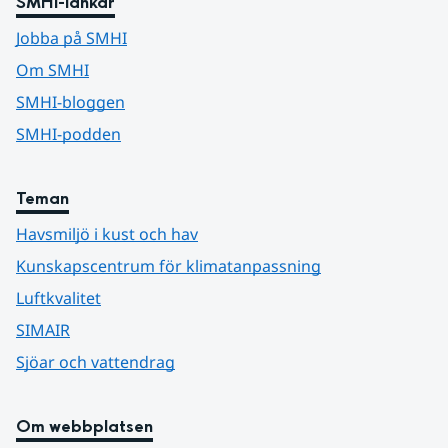
SMHI-länkar
Jobba på SMHI
Om SMHI
SMHI-bloggen
SMHI-podden
Teman
Havsmiljö i kust och hav
Kunskapscentrum för klimatanpassning
Luftkvalitet
SIMAIR
Sjöar och vattendrag
Om webbplatsen