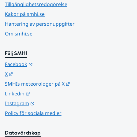
Tillgänglighetsredogörelse
Kakor på smhi.se
Hantering av personuppgifter
Om smhi.se
Följ SMHI
Länk till annan webbplats.
Facebook
Länk till annan webbplats.
X
Länk till annan webbplats.
SMHIs meteorologer på X
Länk till annan webbplats.
Linkedin
Länk till annan webbplats.
Instagram
Policy för sociala medier
Datavärdskap