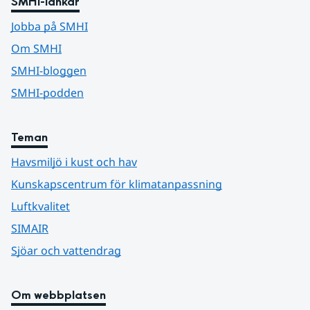
SMHI-länkar
Jobba på SMHI
Om SMHI
SMHI-bloggen
SMHI-podden
Teman
Havsmiljö i kust och hav
Kunskapscentrum för klimatanpassning
Luftkvalitet
SIMAIR
Sjöar och vattendrag
Om webbplatsen