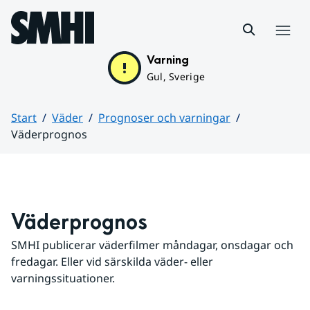
Hoppa till sidans innehåll
Meny
Varning
Gul, Sverige
Start
Väder
Prognoser och varningar
Väderprognos
Huvudinnehåll
Väderprognos
SMHI publicerar väderfilmer måndagar, onsdagar och 
fredagar. Eller vid särskilda väder- eller 
varningssituationer.