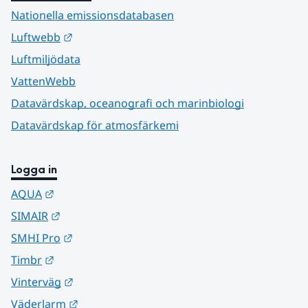
Nationella emissionsdatabasen
Länk till annan webbplats.
Luftwebb
Luftmiljödata
VattenWebb
Datavärdskap, oceanografi och marinbiologi
Datavärdskap för atmosfärkemi
Logga in
Länk till annan webbplats.
AQUA
Länk till annan webbplats.
SIMAIR
Länk till annan webbplats.
SMHI Pro
Länk till annan webbplats.
Timbr
Länk till annan webbplats.
Vinterväg
Länk till annan webbplats.
Väderlarm