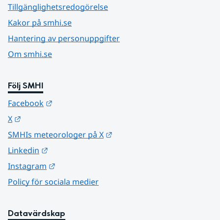
Tillgänglighetsredogörelse
Kakor på smhi.se
Hantering av personuppgifter
Om smhi.se
Följ SMHI
Länk till annan webbplats.
Facebook
Länk till annan webbplats.
X
Länk till annan webbplats.
SMHIs meteorologer på X
Länk till annan webbplats.
Linkedin
Länk till annan webbplats.
Instagram
Policy för sociala medier
Datavärdskap