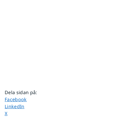
Dela sidan på
:
Dela sidan på
Facebook
Dela sidan på
LinkedIn
Dela sidan på
X