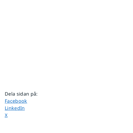
Dela sidan på
:
Dela sidan på
Facebook
Dela sidan på
LinkedIn
Dela sidan på
X