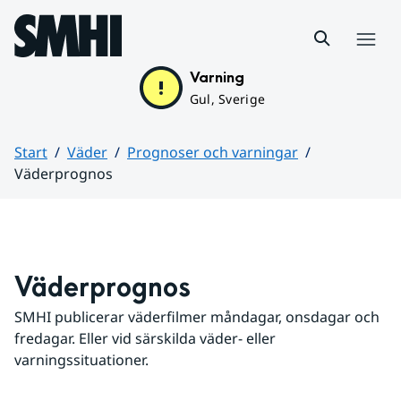
Hoppa till sidans innehåll
Meny
Varning
Gul, Sverige
Start
Väder
Prognoser och varningar
Väderprognos
Huvudinnehåll
Väderprognos
SMHI publicerar väderfilmer måndagar, onsdagar och 
fredagar. Eller vid särskilda väder- eller 
varningssituationer.