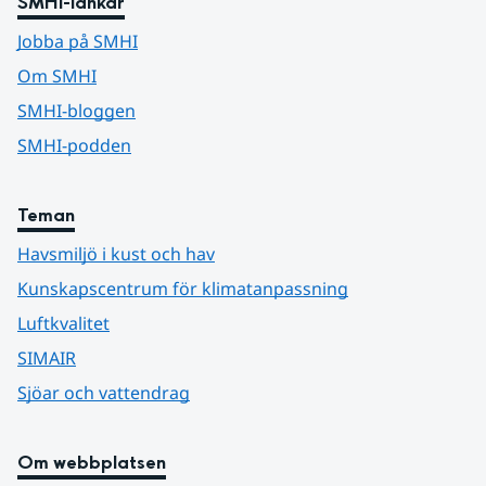
SMHI-länkar
Jobba på SMHI
Om SMHI
SMHI-bloggen
SMHI-podden
Teman
Havsmiljö i kust och hav
Kunskapscentrum för klimatanpassning
Luftkvalitet
SIMAIR
Sjöar och vattendrag
Om webbplatsen