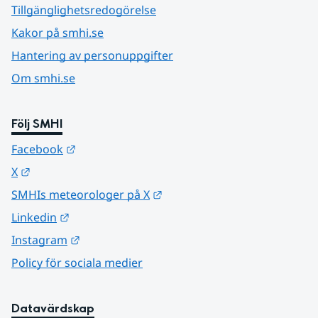
Tillgänglighetsredogörelse
Kakor på smhi.se
Hantering av personuppgifter
Om smhi.se
Följ SMHI
Länk till annan webbplats.
Facebook
Länk till annan webbplats.
X
Länk till annan webbplats.
SMHIs meteorologer på X
Länk till annan webbplats.
Linkedin
Länk till annan webbplats.
Instagram
Policy för sociala medier
Datavärdskap