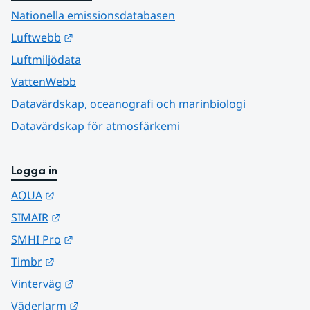
Nationella emissionsdatabasen
Länk till annan webbplats.
Luftwebb
Luftmiljödata
VattenWebb
Datavärdskap, oceanografi och marinbiologi
Datavärdskap för atmosfärkemi
Logga in
Länk till annan webbplats.
AQUA
Länk till annan webbplats.
SIMAIR
Länk till annan webbplats.
SMHI Pro
Länk till annan webbplats.
Timbr
Länk till annan webbplats.
Vinterväg
Länk till annan webbplats.
Väderlarm