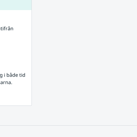
tifrån 
i både tid 
rarna.