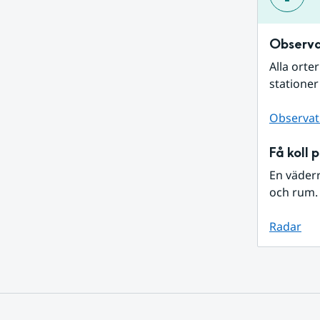
Observa
Alla orte
stationer
Observat
Få koll 
En väder
och rum. 
Radar