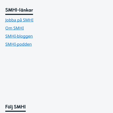
SMHI-länkar
Jobba på SMHI
Om SMHI
SMHI-bloggen
SMHI-podden
Följ SMHI