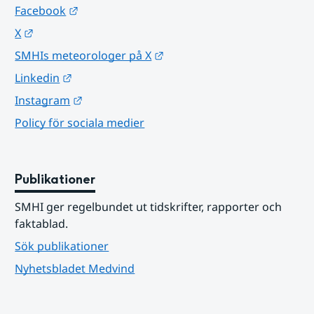
Länk till annan webbplats.
Facebook
Länk till annan webbplats.
X
Länk till annan webbplats.
SMHIs meteorologer på X
Länk till annan webbplats.
Linkedin
Länk till annan webbplats.
Instagram
Policy för sociala medier
Publikationer
SMHI ger regelbundet ut tidskrifter, rapporter och 
faktablad.
Sök publikationer
Nyhetsbladet Medvind