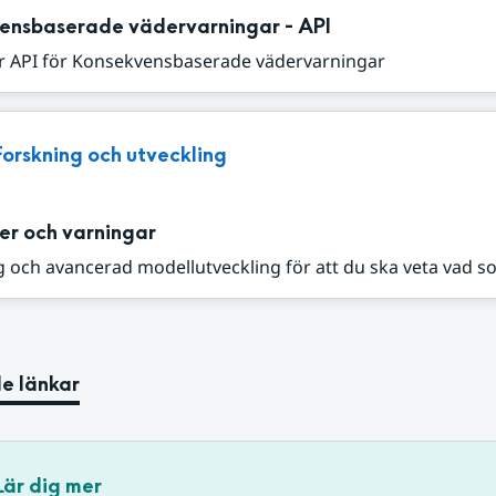
ensbaserade vädervarningar - API
r API för Konsekvensbaserade vädervarningar
Forskning och utveckling
er och varningar
 och avancerad modellutveckling för att du ska veta vad s
e länkar
Lär dig mer