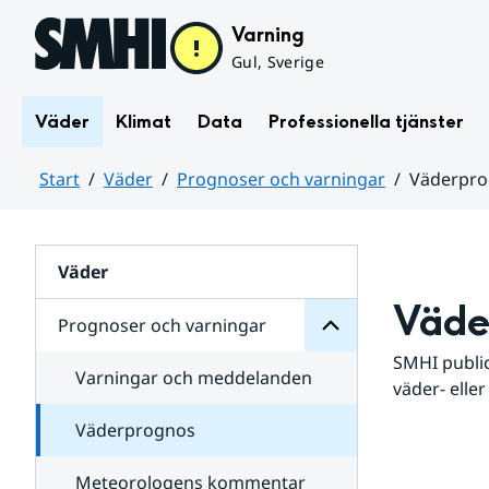
Hoppa till sidans innehåll
Varning
Gul, Sverige
Väder
Klimat
Data
Professionella tjänster
Start
Väder
Prognoser och varningar
Väderpr
varningar
och
Huvudinnehåll
Prognoser
för
Undersidor
Väder
Väde
Prognoser och varningar
SMHI public
Varningar och meddelanden
väder- eller
Väderprognos
Meteorologens kommentar