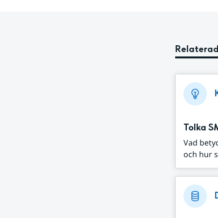
Relaterad
Tolka S
Vad bety
och hur s