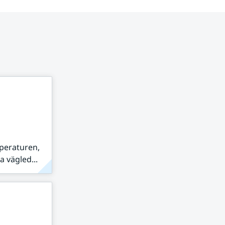
peraturen,
 vägled...