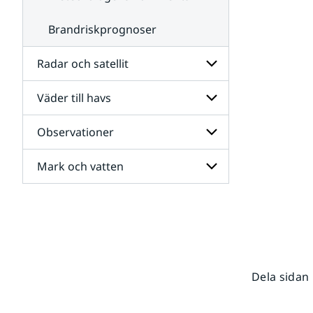
Brandriskprognoser
Radar och satellit
Väder till havs
Undersidor
för
Radar
Observationer
Undersidor
och
för
satellit
Väder
Mark och vatten
Undersidor
till
för
havs
Observationer
Undersidor
för
Mark
och
vatten
Dela sidan