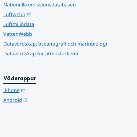
Nationella emissionsdatabasen
Länk till annan webbplats.
Luftwebb
Luftmiljödata
VattenWebb
Datavärdskap, oceanografi och marinbiologi
Datavärdskap för atmosfärkemi
Väderappar
Länk till annan webbplats.
iPhone
Länk till annan webbplats.
Android