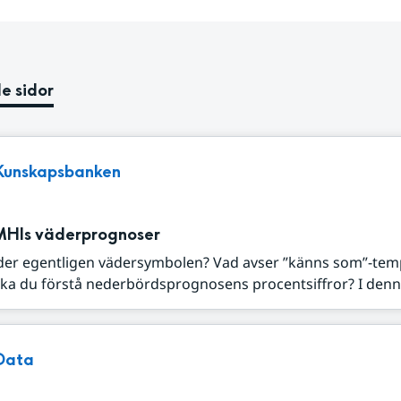
e sidor
Kunskapsbanken
MHIs väderprognoser
der egentligen vädersymbolen? Vad avser ”känns som”-tem
ka du förstå nederbördsprognosens procentsiffror? I denna
Data