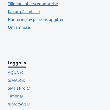
Tillgänglighetsredogörelse
Kakor på smhi.se
Hantering av personuppgifter
Om smhi.se
Logga in
Länk till annan webbplats.
AQUA
Länk till annan webbplats.
SIMAIR
Länk till annan webbplats.
SMHI Pro
Länk till annan webbplats.
Timbr
Länk till annan webbplats.
Vinterväg