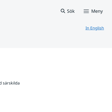
Sök
Meny
In English
 särskilda 