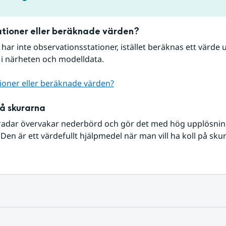
tioner eller beräknade värden?
r har inte observationsstationer, istället beräknas ett värde u
 i närheten och modelldata.
ioner eller beräknade värden?
på skurarna
radar övervakar nederbörd och gör det med hög upplösning 
Den är ett värdefullt hjälpmedel när man vill ha koll på sku