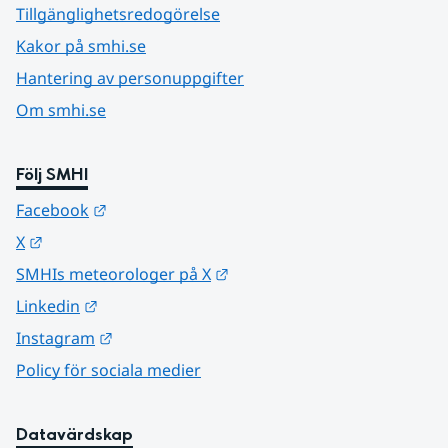
Tillgänglighetsredogörelse
Kakor på smhi.se
Hantering av personuppgifter
Om smhi.se
Följ SMHI
Länk till annan webbplats.
Facebook
Länk till annan webbplats.
X
Länk till annan webbplats.
SMHIs meteorologer på X
Länk till annan webbplats.
Linkedin
Länk till annan webbplats.
Instagram
Policy för sociala medier
Datavärdskap