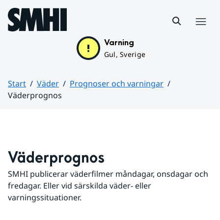
Hoppa till sidans innehåll
Meny
Varning
Gul, Sverige
Start
Väder
Prognoser och varningar
Väderprognos
Huvudinnehåll
Väderprognos
SMHI publicerar väderfilmer måndagar, onsdagar och 
fredagar. Eller vid särskilda väder- eller 
varningssituationer.