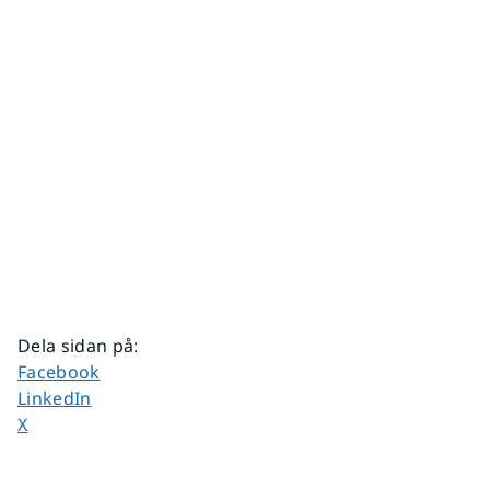
Dela sidan på
:
Dela sidan på
Facebook
Dela sidan på
LinkedIn
Dela sidan på
X