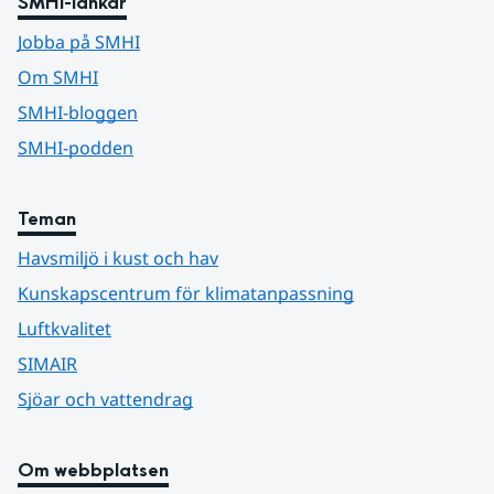
SMHI-länkar
Jobba på SMHI
Om SMHI
SMHI-bloggen
SMHI-podden
Teman
Havsmiljö i kust och hav
Kunskapscentrum för klimatanpassning
Luftkvalitet
SIMAIR
Sjöar och vattendrag
Om webbplatsen