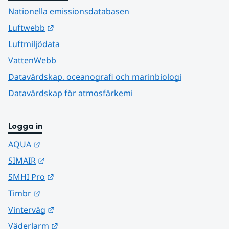
Nationella emissionsdatabasen
Länk till annan webbplats.
Luftwebb
Luftmiljödata
VattenWebb
Datavärdskap, oceanografi och marinbiologi
Datavärdskap för atmosfärkemi
Logga in
Länk till annan webbplats.
AQUA
Länk till annan webbplats.
SIMAIR
Länk till annan webbplats.
SMHI Pro
Länk till annan webbplats.
Timbr
Länk till annan webbplats.
Vinterväg
Länk till annan webbplats.
Väderlarm