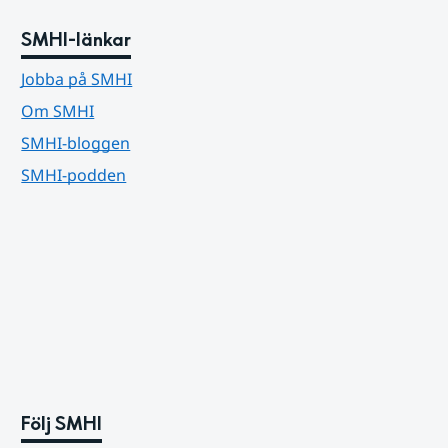
SMHI-länkar
Jobba på SMHI
Om SMHI
SMHI-bloggen
SMHI-podden
Följ SMHI