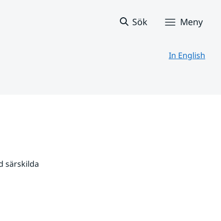
Sök
Meny
In English
 särskilda 