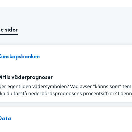
e sidor
Kunskapsbanken
MHIs väderprognoser
der egentligen vädersymbolen? Vad avser ”känns som”-tem
ka du förstå nederbördsprognosens procentsiffror? I denna
Data