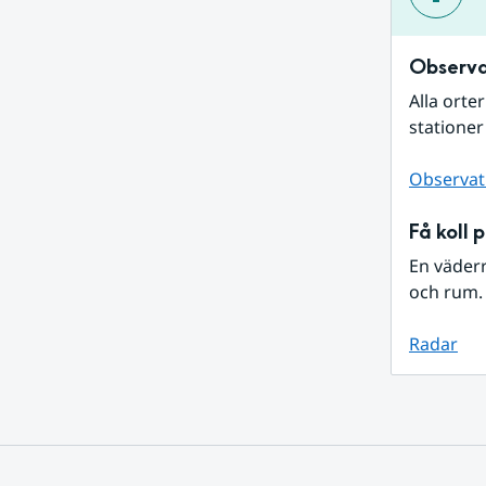
Observa
Alla orte
stationer
Observat
Få koll 
En väder
och rum. 
Radar