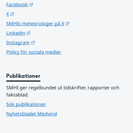
Länk till annan webbplats.
Facebook
Länk till annan webbplats.
X
Länk till annan webbplats.
SMHIs meteorologer på X
Länk till annan webbplats.
Linkedin
Länk till annan webbplats.
Instagram
Policy för sociala medier
Publikationer
SMHI ger regelbundet ut tidskrifter, rapporter och 
faktablad.
Sök publikationer
Nyhetsbladet Medvind