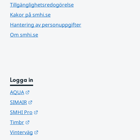
Tillgänglighetsredogörelse
Kakor på smhi.se
Hantering av personuppgifter
Om smhi.se
Logga in
Länk till annan webbplats.
AQUA
Länk till annan webbplats.
SIMAIR
Länk till annan webbplats.
SMHI Pro
Länk till annan webbplats.
Timbr
Länk till annan webbplats.
Vinterväg