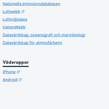
Nationella emissionsdatabasen
Länk till annan webbplats.
Luftwebb
Luftmiljödata
VattenWebb
Datavärdskap, oceanografi och marinbiologi
Datavärdskap för atmosfärkemi
Väderappar
Länk till annan webbplats.
iPhone
Länk till annan webbplats.
Android