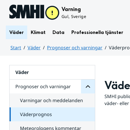
Hoppa till sidans innehåll
Varning
Gul, Sverige
Väder
Klimat
Data
Professionella tjänster
Start
Väder
Prognoser och varningar
Väderpr
varningar
och
Huvudinnehåll
Prognoser
för
Undersidor
Väder
Väde
Prognoser och varningar
SMHI public
Varningar och meddelanden
väder- eller
Väderprognos
Meteorologens kommentar