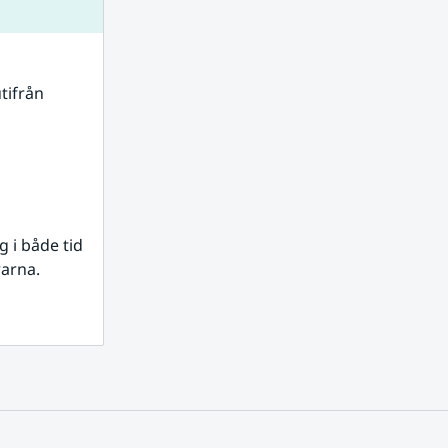
tifrån 
i både tid 
rarna.