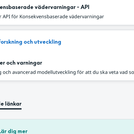
ensbaserade vädervarningar - API
r API för Konsekvensbaserade vädervarningar
Forskning och utveckling
er och varningar
 och avancerad modellutveckling för att du ska veta vad s
e länkar
Lär dig mer