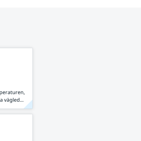
peraturen,
 vägled...