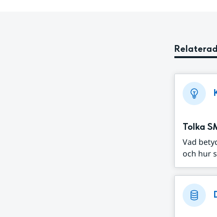
Relaterad
Tolka S
Vad bety
och hur s