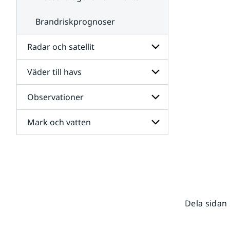
Brandriskprognoser
Radar och satellit
Väder till havs
Undersidor
för
Radar
Observationer
Undersidor
och
för
satellit
Väder
Mark och vatten
Undersidor
till
för
havs
Observationer
Undersidor
för
Mark
och
vatten
Dela sidan