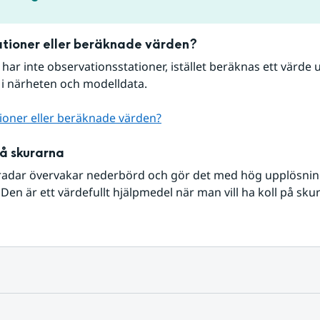
tioner eller beräknade värden?
r har inte observationsstationer, istället beräknas ett värde u
 i närheten och modelldata.
ioner eller beräknade värden?
på skurarna
radar övervakar nederbörd och gör det med hög upplösning 
Den är ett värdefullt hjälpmedel när man vill ha koll på sku