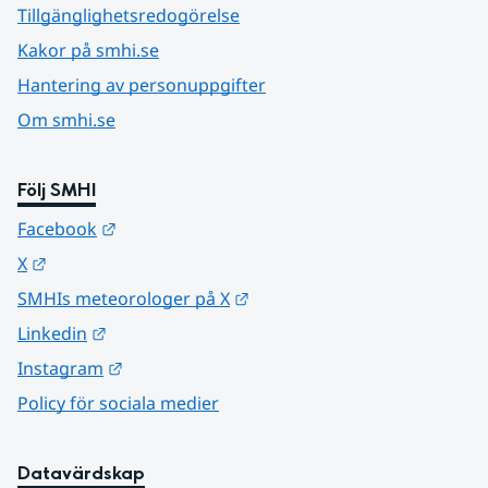
Tillgänglighetsredogörelse
Kakor på smhi.se
Hantering av personuppgifter
Om smhi.se
Följ SMHI
Länk till annan webbplats.
Facebook
Länk till annan webbplats.
X
Länk till annan webbplats.
SMHIs meteorologer på X
Länk till annan webbplats.
Linkedin
Länk till annan webbplats.
Instagram
Policy för sociala medier
Datavärdskap