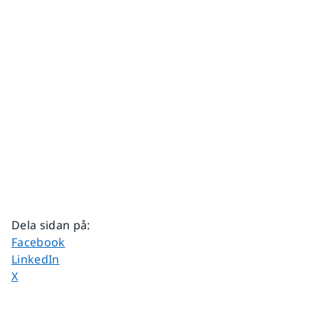
Dela sidan på
:
Dela sidan på
Facebook
Dela sidan på
LinkedIn
Dela sidan på
X