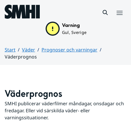
Hoppa till sidans innehåll
Meny
Varning
Gul, Sverige
Start
Väder
Prognoser och varningar
Väderprognos
Huvudinnehåll
Väderprognos
SMHI publicerar väderfilmer måndagar, onsdagar och 
fredagar. Eller vid särskilda väder- eller 
varningssituationer.