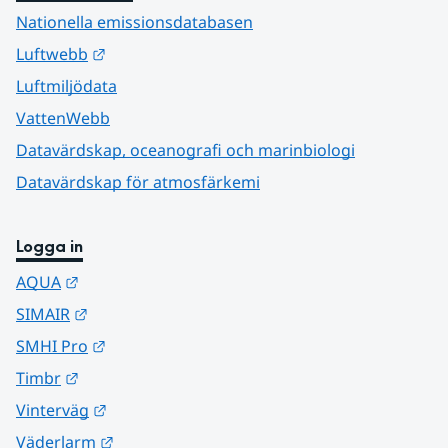
Nationella emissionsdatabasen
Länk till annan webbplats.
Luftwebb
Luftmiljödata
VattenWebb
Datavärdskap, oceanografi och marinbiologi
Datavärdskap för atmosfärkemi
Logga in
Länk till annan webbplats.
AQUA
Länk till annan webbplats.
SIMAIR
Länk till annan webbplats.
SMHI Pro
Länk till annan webbplats.
Timbr
Länk till annan webbplats.
Vinterväg
Länk till annan webbplats.
Väderlarm