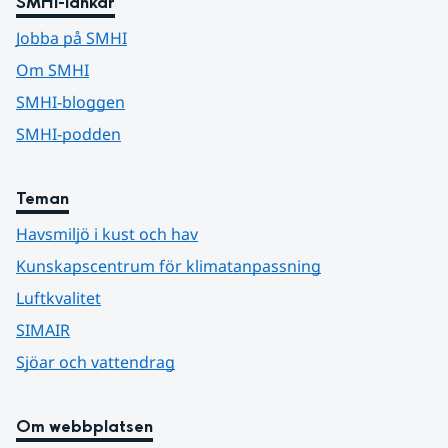
SMHI-länkar
Jobba på SMHI
Om SMHI
SMHI-bloggen
SMHI-podden
Teman
Havsmiljö i kust och hav
Kunskapscentrum för klimatanpassning
Luftkvalitet
SIMAIR
Sjöar och vattendrag
Om webbplatsen