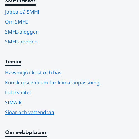
SMHI-länkar
Jobba på SMHI
Om SMHI
SMHI-bloggen
SMHI-podden
Teman
Havsmiljö i kust och hav
Kunskapscentrum för klimatanpassning
Luftkvalitet
SIMAIR
Sjöar och vattendrag
Om webbplatsen