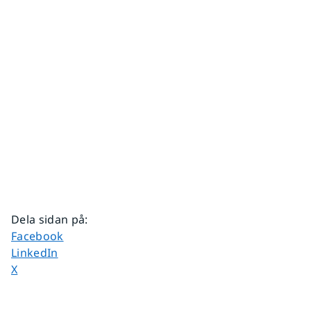
Dela sidan på
:
Dela sidan på
Facebook
Dela sidan på
LinkedIn
Dela sidan på
X