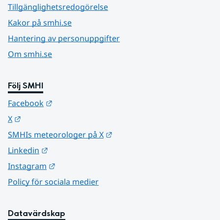
Tillgänglighetsredogörelse
Kakor på smhi.se
Hantering av personuppgifter
Om smhi.se
Följ SMHI
Länk till annan webbplats.
Facebook
Länk till annan webbplats.
X
Länk till annan webbplats.
SMHIs meteorologer på X
Länk till annan webbplats.
Linkedin
Länk till annan webbplats.
Instagram
Policy för sociala medier
Datavärdskap