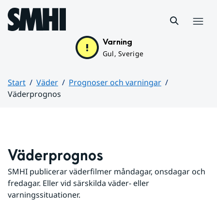
Hoppa till sidans innehåll
Meny
Varning
Gul, Sverige
Start
Väder
Prognoser och varningar
Väderprognos
Huvudinnehåll
Väderprognos
SMHI publicerar väderfilmer måndagar, onsdagar och 
fredagar. Eller vid särskilda väder- eller 
varningssituationer.