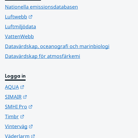
Nationella emissionsdatabasen
Länk till annan webbplats.
Luftwebb
Luftmiljödata
VattenWebb
Datavärdskap, oceanografi och marinbiologi
Datavärdskap för atmosfärkemi
Logga in
Länk till annan webbplats.
AQUA
Länk till annan webbplats.
SIMAIR
Länk till annan webbplats.
SMHI Pro
Länk till annan webbplats.
Timbr
Länk till annan webbplats.
Vinterväg
Länk till annan webbplats.
Väderlarm