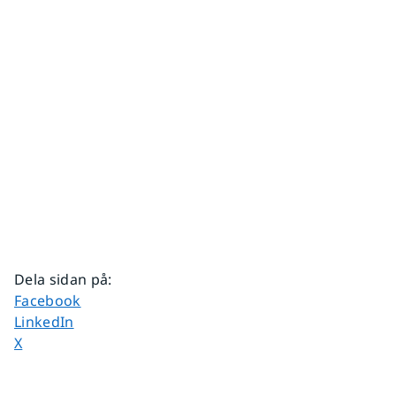
Dela sidan på
:
Dela sidan på
Facebook
Dela sidan på
LinkedIn
Dela sidan på
X