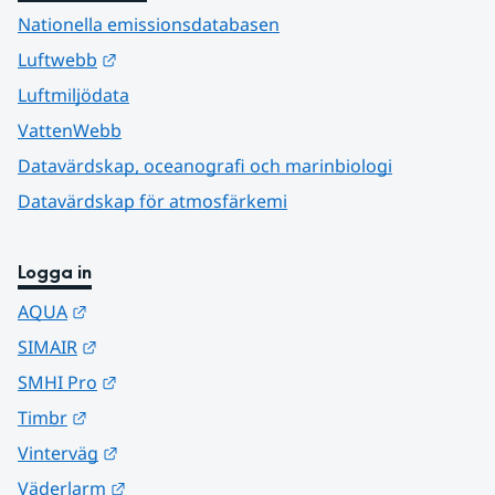
Nationella emissionsdatabasen
Länk till annan webbplats.
Luftwebb
Luftmiljödata
VattenWebb
Datavärdskap, oceanografi och marinbiologi
Datavärdskap för atmosfärkemi
Logga in
Länk till annan webbplats.
AQUA
Länk till annan webbplats.
SIMAIR
Länk till annan webbplats.
SMHI Pro
Länk till annan webbplats.
Timbr
Länk till annan webbplats.
Vinterväg
Länk till annan webbplats.
Väderlarm