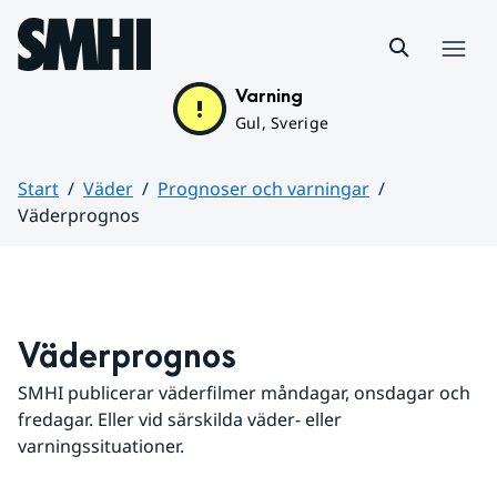
Hoppa till sidans innehåll
Meny
Varning
Gul, Sverige
Start
Väder
Prognoser och varningar
Väderprognos
Huvudinnehåll
Väderprognos
SMHI publicerar väderfilmer måndagar, onsdagar och 
fredagar. Eller vid särskilda väder- eller 
varningssituationer.