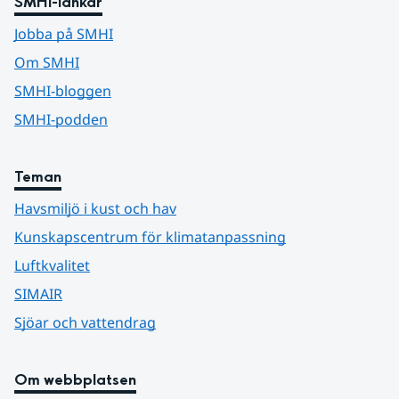
SMHI-länkar
Jobba på SMHI
Om SMHI
SMHI-bloggen
SMHI-podden
Teman
Havsmiljö i kust och hav
Kunskapscentrum för klimatanpassning
Luftkvalitet
SIMAIR
Sjöar och vattendrag
Om webbplatsen