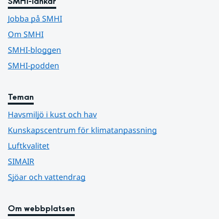
SMHI-länkar
Jobba på SMHI
Om SMHI
SMHI-bloggen
SMHI-podden
Teman
Havsmiljö i kust och hav
Kunskapscentrum för klimatanpassning
Luftkvalitet
SIMAIR
Sjöar och vattendrag
Om webbplatsen