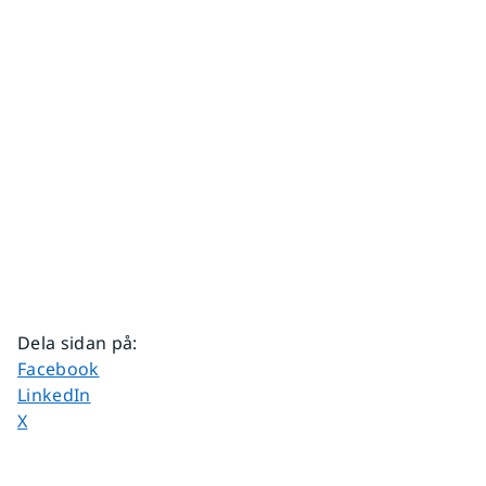
Dela sidan på
:
Dela sidan på
Facebook
Dela sidan på
LinkedIn
Dela sidan på
X