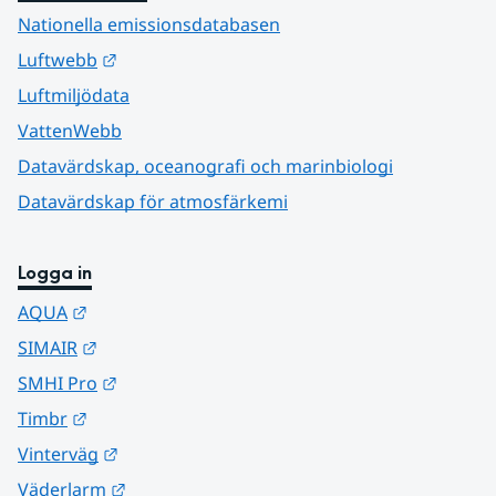
Nationella emissionsdatabasen
Länk till annan webbplats.
Luftwebb
Luftmiljödata
VattenWebb
Datavärdskap, oceanografi och marinbiologi
Datavärdskap för atmosfärkemi
Logga in
Länk till annan webbplats.
AQUA
Länk till annan webbplats.
SIMAIR
Länk till annan webbplats.
SMHI Pro
Länk till annan webbplats.
Timbr
Länk till annan webbplats.
Vinterväg
Länk till annan webbplats.
Väderlarm