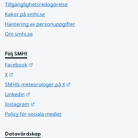
Tillgänglighetsredogörelse
Kakor på smhi.se
Hantering av personuppgifter
Om smhi.se
Följ SMHI
Länk till annan webbplats.
Facebook
Länk till annan webbplats.
X
Länk till annan webbplats.
SMHIs meteorologer på X
Länk till annan webbplats.
Linkedin
Länk till annan webbplats.
Instagram
Policy för sociala medier
Datavärdskap