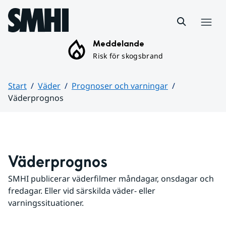
Hoppa till sidans innehåll
Meny
Meddelande
Risk för skogsbrand
Start
Väder
Prognoser och varningar
Väderprognos
Huvudinnehåll
Väderprognos
SMHI publicerar väderfilmer måndagar, onsdagar och 
fredagar. Eller vid särskilda väder- eller 
varningssituationer.