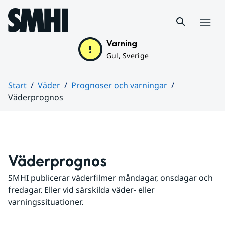
Hoppa till sidans innehåll
Meny
Varning
Gul, Sverige
Start
Väder
Prognoser och varningar
Väderprognos
Huvudinnehåll
Väderprognos
SMHI publicerar väderfilmer måndagar, onsdagar och 
fredagar. Eller vid särskilda väder- eller 
varningssituationer.