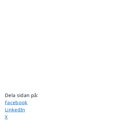
Dela sidan på
:
Dela sidan på
Facebook
Dela sidan på
LinkedIn
Dela sidan på
X