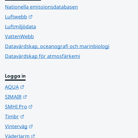
Nationella emissionsdatabasen
Länk till annan webbplats.
Luftwebb
Luftmiljödata
VattenWebb
Datavärdskap, oceanografi och marinbiologi
Datavärdskap för atmosfärkemi
Logga in
Länk till annan webbplats.
AQUA
Länk till annan webbplats.
SIMAIR
Länk till annan webbplats.
SMHI Pro
Länk till annan webbplats.
Timbr
Länk till annan webbplats.
Vinterväg
Länk till annan webbplats.
Väderlarm