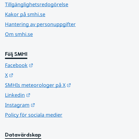
Tillgänglighetsredogörelse
Kakor på smhi.se
Hantering av personuppgifter
Om smhi.se
Följ SMHI
Länk till annan webbplats.
Facebook
Länk till annan webbplats.
X
Länk till annan webbplats.
SMHIs meteorologer på X
Länk till annan webbplats.
Linkedin
Länk till annan webbplats.
Instagram
Policy för sociala medier
Datavärdskap