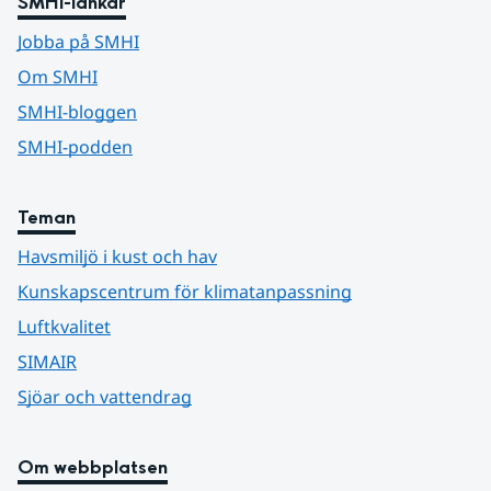
SMHI-länkar
Jobba på SMHI
Om SMHI
SMHI-bloggen
SMHI-podden
Teman
Havsmiljö i kust och hav
Kunskapscentrum för klimatanpassning
Luftkvalitet
SIMAIR
Sjöar och vattendrag
Om webbplatsen