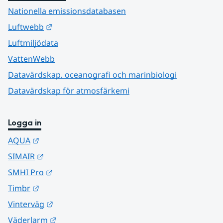
Nationella emissionsdatabasen
Länk till annan webbplats.
Luftwebb
Luftmiljödata
VattenWebb
Datavärdskap, oceanografi och marinbiologi
Datavärdskap för atmosfärkemi
Logga in
Länk till annan webbplats.
AQUA
Länk till annan webbplats.
SIMAIR
Länk till annan webbplats.
SMHI Pro
Länk till annan webbplats.
Timbr
Länk till annan webbplats.
Vinterväg
Länk till annan webbplats.
Väderlarm