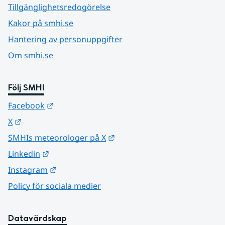
Tillgänglighetsredogörelse
Kakor på smhi.se
Hantering av personuppgifter
Om smhi.se
Följ SMHI
Länk till annan webbplats.
Facebook
Länk till annan webbplats.
X
Länk till annan webbplats.
SMHIs meteorologer på X
Länk till annan webbplats.
Linkedin
Länk till annan webbplats.
Instagram
Policy för sociala medier
Datavärdskap