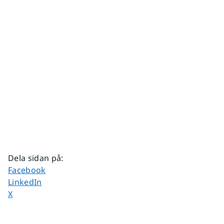
Dela sidan på
:
Dela sidan på
Facebook
Dela sidan på
LinkedIn
Dela sidan på
X