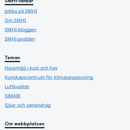
SMHI-länkar
Jobba på SMHI
Om SMHI
SMHI-bloggen
SMHI-podden
Teman
Havsmiljö i kust och hav
Kunskapscentrum för klimatanpassning
Luftkvalitet
SIMAIR
Sjöar och vattendrag
Om webbplatsen