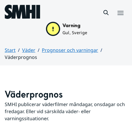
Hoppa till sidans innehåll
Meny
Varning
Gul, Sverige
Start
Väder
Prognoser och varningar
Väderprognos
Huvudinnehåll
Väderprognos
SMHI publicerar väderfilmer måndagar, onsdagar och 
fredagar. Eller vid särskilda väder- eller 
varningssituationer.