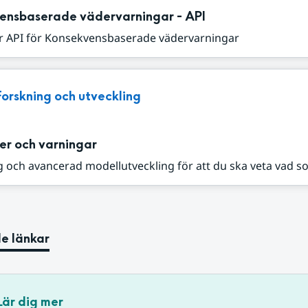
ensbaserade vädervarningar - API
r API för Konsekvensbaserade vädervarningar
Forskning och utveckling
er och varningar
 och avancerad modellutveckling för att du ska veta vad s
e länkar
Lär dig mer