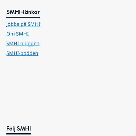
SMHI-länkar
Jobba på SMHI
Om SMHI
SMHI-bloggen
SMHI-podden
Följ SMHI