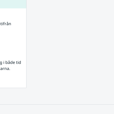
tifrån 
i både tid 
rarna.