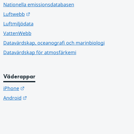
Nationella emissionsdatabasen
Länk till annan webbplats.
Luftwebb
Luftmiljödata
VattenWebb
Datavärdskap, oceanografi och marinbiologi
Datavärdskap för atmosfärkemi
Väderappar
Länk till annan webbplats.
iPhone
Länk till annan webbplats.
Android