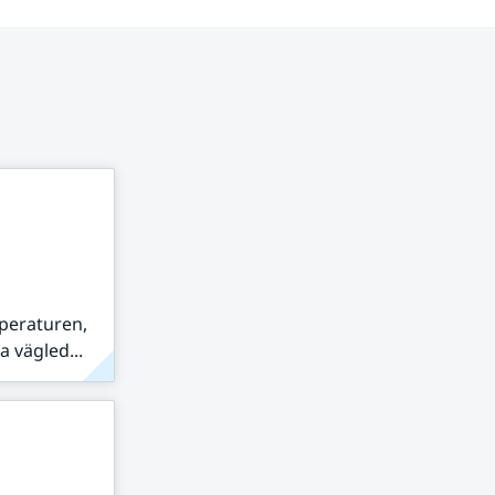
peraturen,
 vägled...