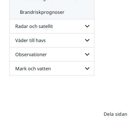
Brandriskprognoser
Radar och satellit
Väder till havs
Undersidor
för
Radar
Observationer
Undersidor
och
för
satellit
Väder
Mark och vatten
Undersidor
till
för
havs
Observationer
Undersidor
för
Mark
och
vatten
Dela sidan