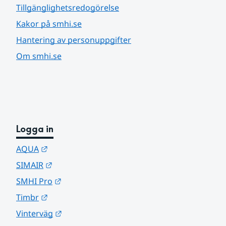
Tillgänglighetsredogörelse
Kakor på smhi.se
Hantering av personuppgifter
Om smhi.se
Logga in
Länk till annan webbplats.
AQUA
Länk till annan webbplats.
SIMAIR
Länk till annan webbplats.
SMHI Pro
Länk till annan webbplats.
Timbr
Länk till annan webbplats.
Vinterväg