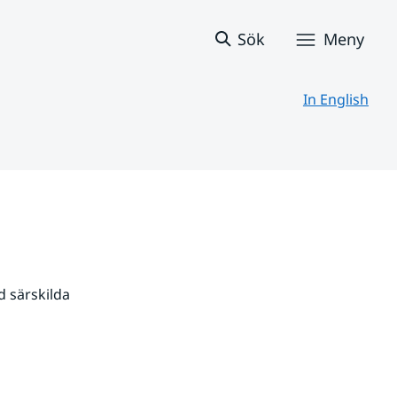
Sök
Meny
In English
 särskilda 