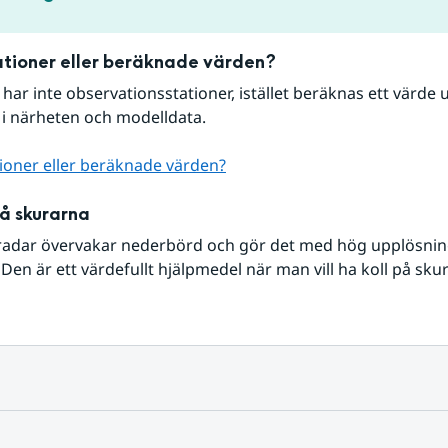
tioner eller beräknade värden?
r har inte observationsstationer, istället beräknas ett värde u
 i närheten och modelldata.
ioner eller beräknade värden?
på skurarna
radar övervakar nederbörd och gör det med hög upplösning 
Den är ett värdefullt hjälpmedel när man vill ha koll på sku