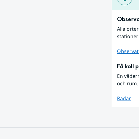
Observa
Alla orte
stationer
Observat
Få koll 
En väder
och rum. 
Radar