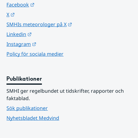
Länk till annan webbplats.
Facebook
Länk till annan webbplats.
X
Länk till annan webbplats.
SMHIs meteorologer på X
Länk till annan webbplats.
Linkedin
Länk till annan webbplats.
Instagram
Policy för sociala medier
Publikationer
SMHI ger regelbundet ut tidskrifter, rapporter och 
faktablad.
Sök publikationer
Nyhetsbladet Medvind