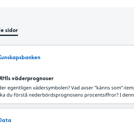
e sidor
Kunskapsbanken
MHIs väderprognoser
der egentligen vädersymbolen? Vad avser ”känns som”-tem
ka du förstå nederbördsprognosens procentsiffror? I denna
Data