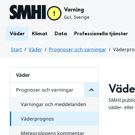
Hoppa till sidans innehåll
Varning
Gul, Sverige
Väder
Klimat
Data
Professionella tjänster
Start
Väder
Prognoser och varningar
Väderpr
varningar
och
Huvudinnehåll
Prognoser
för
Undersidor
Väder
Väde
Prognoser och varningar
SMHI public
Varningar och meddelanden
väder- eller
Väderprognos
Meteorologens kommentar