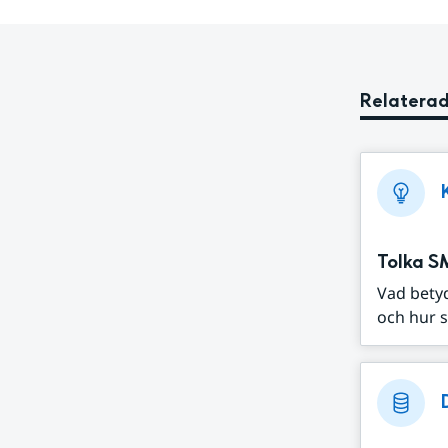
Relaterad
Tolka S
Vad bety
och hur s