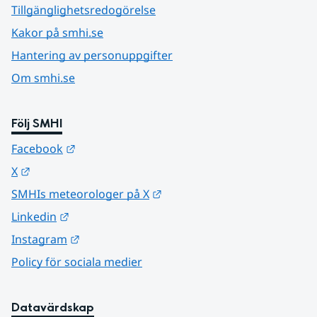
Tillgänglighetsredogörelse
Kakor på smhi.se
Hantering av personuppgifter
Om smhi.se
Följ SMHI
Länk till annan webbplats.
Facebook
Länk till annan webbplats.
X
Länk till annan webbplats.
SMHIs meteorologer på X
Länk till annan webbplats.
Linkedin
Länk till annan webbplats.
Instagram
Policy för sociala medier
Datavärdskap