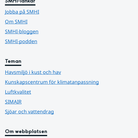
SMHI-länkar
Jobba på SMHI
Om SMHI
SMHI-bloggen
SMHI-podden
Teman
Havsmiljö i kust och hav
Kunskapscentrum för klimatanpassning
Luftkvalitet
SIMAIR
Sjöar och vattendrag
Om webbplatsen