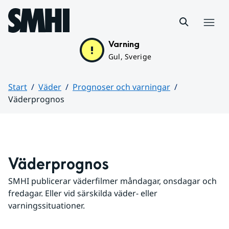
Hoppa till sidans innehåll
Meny
Varning
Gul, Sverige
Start
Väder
Prognoser och varningar
Väderprognos
Huvudinnehåll
Väderprognos
SMHI publicerar väderfilmer måndagar, onsdagar och 
fredagar. Eller vid särskilda väder- eller 
varningssituationer.