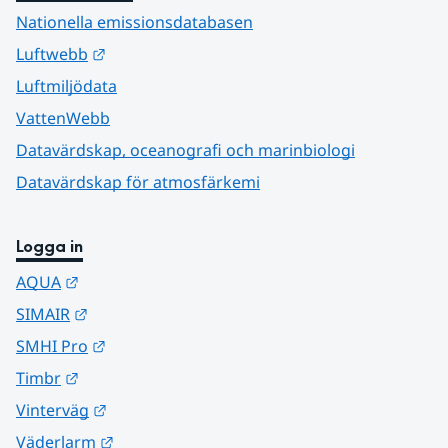
Nationella emissionsdatabasen
Länk till annan webbplats.
Luftwebb
Luftmiljödata
VattenWebb
Datavärdskap, oceanografi och marinbiologi
Datavärdskap för atmosfärkemi
Logga in
Länk till annan webbplats.
AQUA
Länk till annan webbplats.
SIMAIR
Länk till annan webbplats.
SMHI Pro
Länk till annan webbplats.
Timbr
Länk till annan webbplats.
Vinterväg
Länk till annan webbplats.
Väderlarm