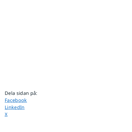
Dela sidan på
:
Dela sidan på
Facebook
Dela sidan på
LinkedIn
Dela sidan på
X