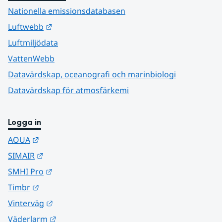
Nationella emissionsdatabasen
Länk till annan webbplats.
Luftwebb
Luftmiljödata
VattenWebb
Datavärdskap, oceanografi och marinbiologi
Datavärdskap för atmosfärkemi
Logga in
Länk till annan webbplats.
AQUA
Länk till annan webbplats.
SIMAIR
Länk till annan webbplats.
SMHI Pro
Länk till annan webbplats.
Timbr
Länk till annan webbplats.
Vinterväg
Länk till annan webbplats.
Väderlarm