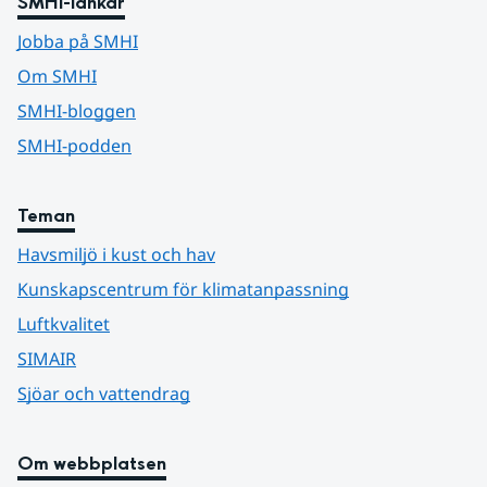
SMHI-länkar
Jobba på SMHI
Om SMHI
SMHI-bloggen
SMHI-podden
Teman
Havsmiljö i kust och hav
Kunskapscentrum för klimatanpassning
Luftkvalitet
SIMAIR
Sjöar och vattendrag
Om webbplatsen