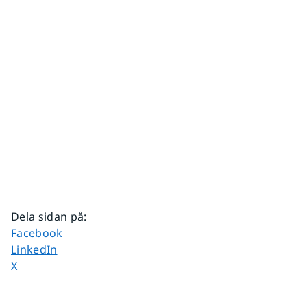
Dela sidan på
:
Dela sidan på
Facebook
Dela sidan på
LinkedIn
Dela sidan på
X