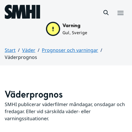
Hoppa till sidans innehåll
Meny
Varning
Gul, Sverige
Start
Väder
Prognoser och varningar
Väderprognos
Huvudinnehåll
Väderprognos
SMHI publicerar väderfilmer måndagar, onsdagar och 
fredagar. Eller vid särskilda väder- eller 
varningssituationer.