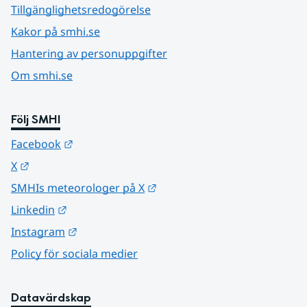
Tillgänglighetsredogörelse
Kakor på smhi.se
Hantering av personuppgifter
Om smhi.se
Följ SMHI
Länk till annan webbplats.
Facebook
Länk till annan webbplats.
X
Länk till annan webbplats.
SMHIs meteorologer på X
Länk till annan webbplats.
Linkedin
Länk till annan webbplats.
Instagram
Policy för sociala medier
Datavärdskap