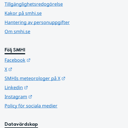
Tillgänglighetsredogörelse
Kakor på smhi.se
Hantering av personuppgifter
Om smhi.se
Följ SMHI
Länk till annan webbplats.
Facebook
Länk till annan webbplats.
X
Länk till annan webbplats.
SMHIs meteorologer på X
Länk till annan webbplats.
Linkedin
Länk till annan webbplats.
Instagram
Policy för sociala medier
Datavärdskap