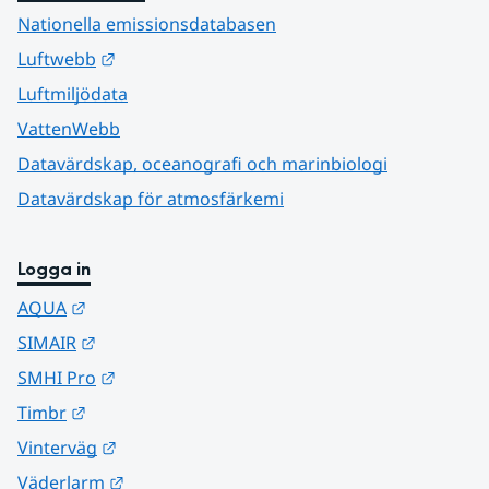
Nationella emissionsdatabasen
Länk till annan webbplats.
Luftwebb
Luftmiljödata
VattenWebb
Datavärdskap, oceanografi och marinbiologi
Datavärdskap för atmosfärkemi
Logga in
Länk till annan webbplats.
AQUA
Länk till annan webbplats.
SIMAIR
Länk till annan webbplats.
SMHI Pro
Länk till annan webbplats.
Timbr
Länk till annan webbplats.
Vinterväg
Länk till annan webbplats.
Väderlarm