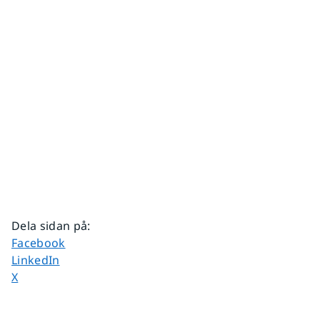
Dela sidan på
:
Dela sidan på
Facebook
Dela sidan på
LinkedIn
Dela sidan på
X