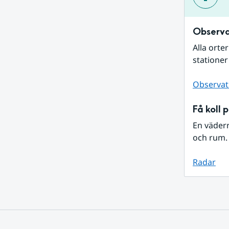
Observa
Alla orte
stationer
Observat
Få koll 
En väder
och rum. 
Radar