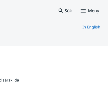
Sök
Meny
In English
 särskilda 