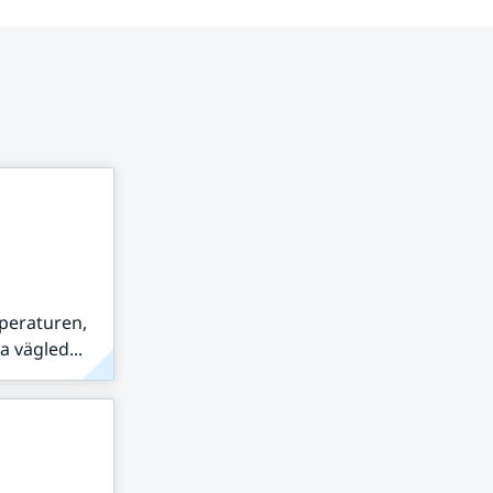
peraturen,
 vägled...