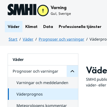
Hoppa till sidans innehåll
Varning
Gul, Sverige
Väder
Klimat
Data
Professionella tjänster
Start
Väder
Prognoser och varningar
Väderpr
varningar
och
Huvudinnehåll
Prognoser
för
Undersidor
Väder
Väde
Prognoser och varningar
SMHI public
Varningar och meddelanden
väder- eller
Väderprognos
Meteorologens kommentar