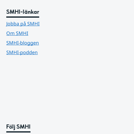
SMHI-länkar
Jobba på SMHI
Om SMHI
SMHI-bloggen
SMHI-podden
Följ SMHI