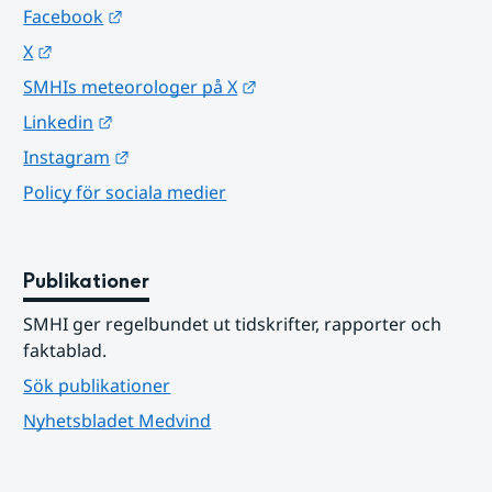
Länk till annan webbplats.
Facebook
Länk till annan webbplats.
X
Länk till annan webbplats.
SMHIs meteorologer på X
Länk till annan webbplats.
Linkedin
Länk till annan webbplats.
Instagram
Policy för sociala medier
Publikationer
SMHI ger regelbundet ut tidskrifter, rapporter och 
faktablad.
Sök publikationer
Nyhetsbladet Medvind