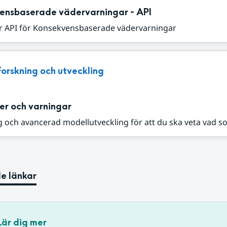
ensbaserade vädervarningar - API
r API för Konsekvensbaserade vädervarningar
Forskning och utveckling
er och varningar
 och avancerad modellutveckling för att du ska veta vad s
e länkar
Lär dig mer