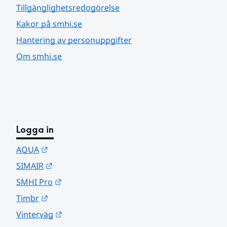
Tillgänglighetsredogörelse
Kakor på smhi.se
Hantering av personuppgifter
Om smhi.se
Logga in
Länk till annan webbplats.
AQUA
Länk till annan webbplats.
SIMAIR
Länk till annan webbplats.
SMHI Pro
Länk till annan webbplats.
Timbr
Länk till annan webbplats.
Vinterväg