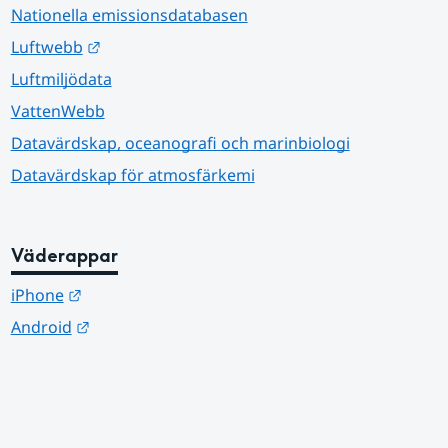
Nationella emissionsdatabasen
Länk till annan webbplats.
Luftwebb
Luftmiljödata
VattenWebb
Datavärdskap, oceanografi och marinbiologi
Datavärdskap för atmosfärkemi
Väderappar
Länk till annan webbplats.
iPhone
Länk till annan webbplats.
Android