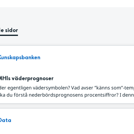
e sidor
Kunskapsbanken
MHIs väderprognoser
der egentligen vädersymbolen? Vad avser ”känns som”-tem
ka du förstå nederbördsprognosens procentsiffror? I denna
Data