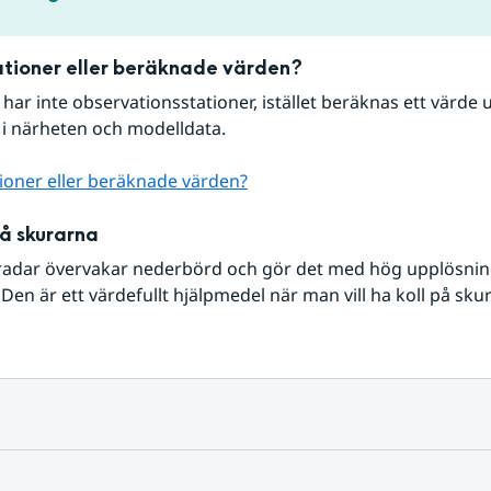
tioner eller beräknade värden?
r har inte observationsstationer, istället beräknas ett värde u
 i närheten och modelldata.
ioner eller beräknade värden?
på skurarna
radar övervakar nederbörd och gör det med hög upplösning 
Den är ett värdefullt hjälpmedel när man vill ha koll på sku