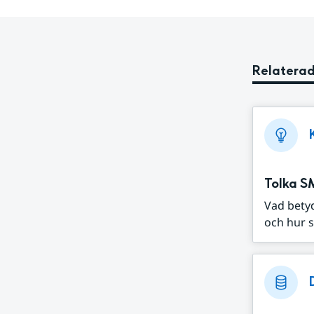
Relaterad
Tolka S
Vad bety
och hur s