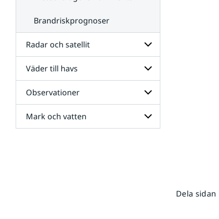
Brandriskprognoser
Radar och satellit
Väder till havs
Undersidor
för
Radar
Observationer
Undersidor
och
för
satellit
Väder
Mark och vatten
Undersidor
till
för
havs
Observationer
Undersidor
för
Mark
och
vatten
Dela sidan