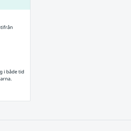
tifrån 
i både tid 
rarna.