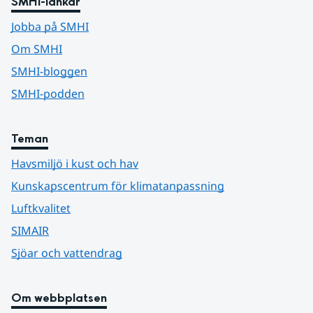
SMHI-länkar
Jobba på SMHI
Om SMHI
SMHI-bloggen
SMHI-podden
Teman
Havsmiljö i kust och hav
Kunskapscentrum för klimatanpassning
Luftkvalitet
SIMAIR
Sjöar och vattendrag
Om webbplatsen