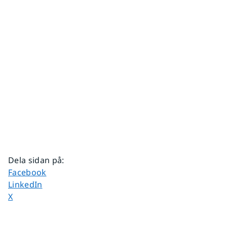
Dela sidan på
:
Dela sidan på
Facebook
Dela sidan på
LinkedIn
Dela sidan på
X