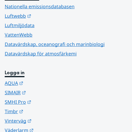
Nationella emissionsdatabasen
Länk till annan webbplats.
Luftwebb
Luftmiljödata
VattenWebb
Datavärdskap, oceanografi och marinbiologi
Datavärdskap för atmosfärkemi
Logga in
Länk till annan webbplats.
AQUA
Länk till annan webbplats.
SIMAIR
Länk till annan webbplats.
SMHI Pro
Länk till annan webbplats.
Timbr
Länk till annan webbplats.
Vinterväg
Länk till annan webbplats.
Väderlarm