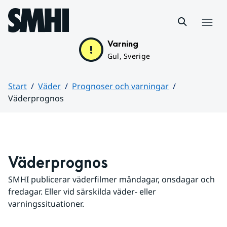
Hoppa till sidans innehåll
Meny
Varning
Gul, Sverige
Start
Väder
Prognoser och varningar
Väderprognos
Huvudinnehåll
Väderprognos
SMHI publicerar väderfilmer måndagar, onsdagar och 
fredagar. Eller vid särskilda väder- eller 
varningssituationer.