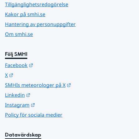
Tillgänglighetsredogörelse
Kakor på smhi.se
Hantering av personuppgifter
Om smhi.se
Följ SMHI
Länk till annan webbplats.
Facebook
Länk till annan webbplats.
X
Länk till annan webbplats.
SMHIs meteorologer på X
Länk till annan webbplats.
Linkedin
Länk till annan webbplats.
Instagram
Policy för sociala medier
Datavärdskap