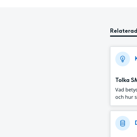
Relaterad
Tolka S
Vad bety
och hur s