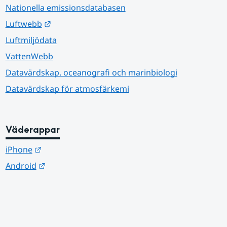
Nationella emissionsdatabasen
Länk till annan webbplats.
Luftwebb
Luftmiljödata
VattenWebb
Datavärdskap, oceanografi och marinbiologi
Datavärdskap för atmosfärkemi
Väderappar
Länk till annan webbplats.
iPhone
Länk till annan webbplats.
Android