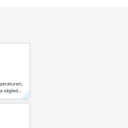
peraturen,
 vägled...