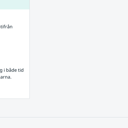
tifrån 
i både tid 
rarna.