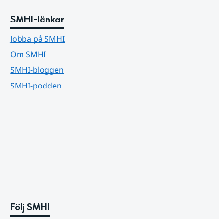
SMHI-länkar
Jobba på SMHI
Om SMHI
SMHI-bloggen
SMHI-podden
Följ SMHI