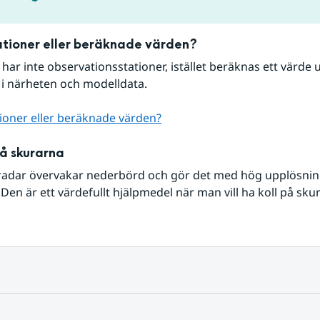
tioner eller beräknade värden?
r har inte observationsstationer, istället beräknas ett värde u
 i närheten och modelldata.
ioner eller beräknade värden?
på skurarna
radar övervakar nederbörd och gör det med hög upplösning 
Den är ett värdefullt hjälpmedel när man vill ha koll på sku