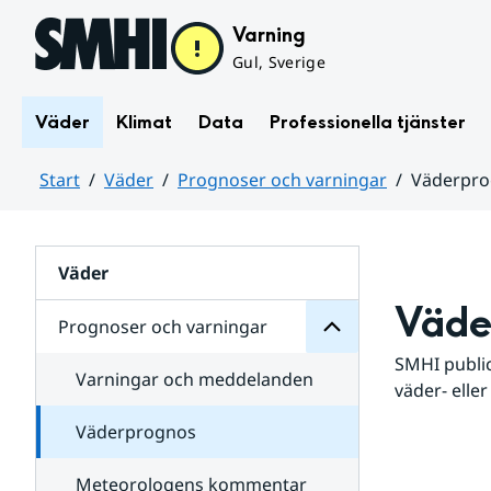
Hoppa till sidans innehåll
Varning
Gul, Sverige
Väder
Klimat
Data
Professionella tjänster
Start
Väder
Prognoser och varningar
Väderpr
varningar
och
Huvudinnehåll
Prognoser
för
Undersidor
Väder
Väde
Prognoser och varningar
SMHI public
Varningar och meddelanden
väder- eller
Väderprognos
Meteorologens kommentar