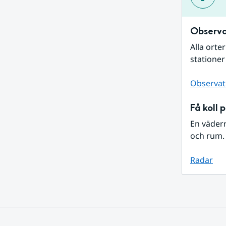
Observa
Alla orte
stationer
Observat
Få koll 
En väder
och rum. 
Radar