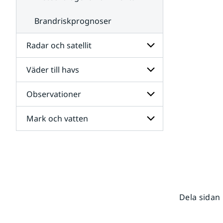
Brandriskprognoser
Radar och satellit
Väder till havs
Undersidor
för
Radar
Observationer
Undersidor
och
för
satellit
Väder
Mark och vatten
Undersidor
till
för
havs
Observationer
Undersidor
för
Mark
och
vatten
Dela sidan