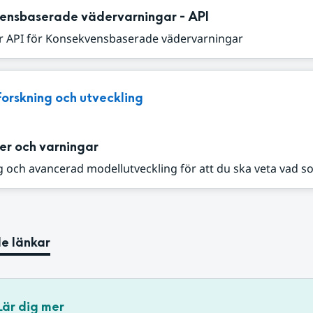
ensbaserade vädervarningar - API
r API för Konsekvensbaserade vädervarningar
Forskning och utveckling
er och varningar
 och avancerad modellutveckling för att du ska veta vad s
e länkar
Lär dig mer