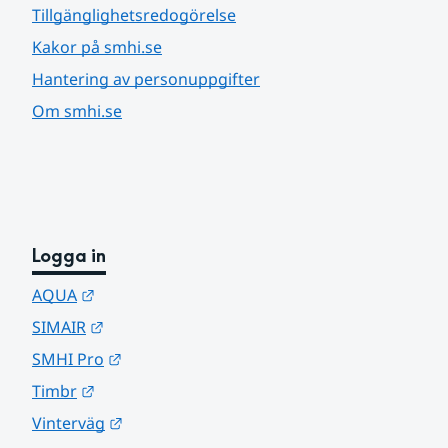
Tillgänglighetsredogörelse
Kakor på smhi.se
Hantering av personuppgifter
Om smhi.se
Logga in
Länk till annan webbplats.
AQUA
Länk till annan webbplats.
SIMAIR
Länk till annan webbplats.
SMHI Pro
Länk till annan webbplats.
Timbr
Länk till annan webbplats.
Vinterväg