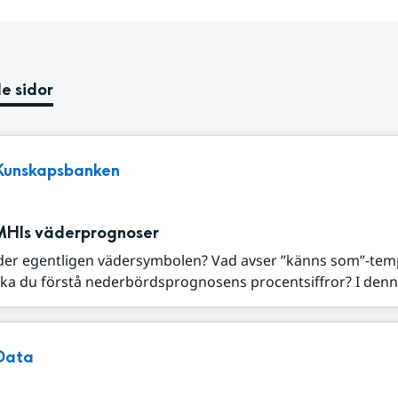
e sidor
Kunskapsbanken
MHIs väderprognoser
der egentligen vädersymbolen? Vad avser ”känns som”-tem
ka du förstå nederbördsprognosens procentsiffror? I denna
Data