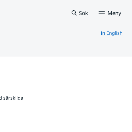
Sök
Meny
In English
 särskilda 