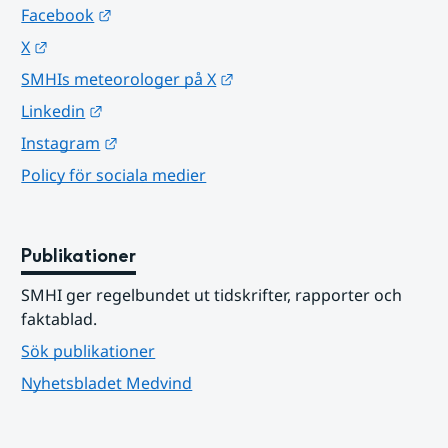
Länk till annan webbplats.
Facebook
Länk till annan webbplats.
X
Länk till annan webbplats.
SMHIs meteorologer på X
Länk till annan webbplats.
Linkedin
Länk till annan webbplats.
Instagram
Policy för sociala medier
Publikationer
SMHI ger regelbundet ut tidskrifter, rapporter och 
faktablad.
Sök publikationer
Nyhetsbladet Medvind