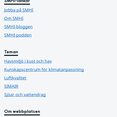
SMHI-länkar
Jobba på SMHI
Om SMHI
SMHI-bloggen
SMHI-podden
Teman
Havsmiljö i kust och hav
Kunskapscentrum för klimatanpassning
Luftkvalitet
SIMAIR
Sjöar och vattendrag
Om webbplatsen