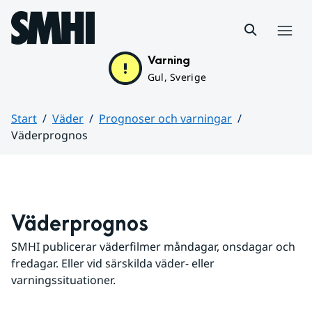
Hoppa till sidans innehåll
Meny
Varning
Gul, Sverige
Start
Väder
Prognoser och varningar
Väderprognos
Huvudinnehåll
Väderprognos
SMHI publicerar väderfilmer måndagar, onsdagar och 
fredagar. Eller vid särskilda väder- eller 
varningssituationer.