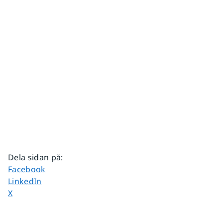
Dela sidan på
:
Dela sidan på
Facebook
Dela sidan på
LinkedIn
Dela sidan på
X