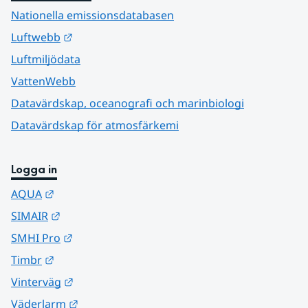
Nationella emissionsdatabasen
Länk till annan webbplats.
Luftwebb
Luftmiljödata
VattenWebb
Datavärdskap, oceanografi och marinbiologi
Datavärdskap för atmosfärkemi
Logga in
Länk till annan webbplats.
AQUA
Länk till annan webbplats.
SIMAIR
Länk till annan webbplats.
SMHI Pro
Länk till annan webbplats.
Timbr
Länk till annan webbplats.
Vinterväg
Länk till annan webbplats.
Väderlarm