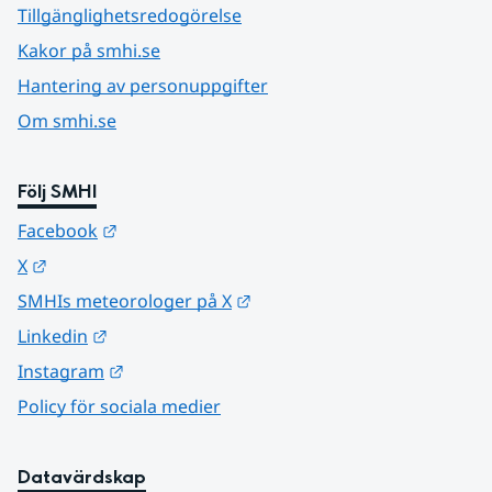
Tillgänglighetsredogörelse
Kakor på smhi.se
Hantering av personuppgifter
Om smhi.se
Följ SMHI
Länk till annan webbplats.
Facebook
Länk till annan webbplats.
X
Länk till annan webbplats.
SMHIs meteorologer på X
Länk till annan webbplats.
Linkedin
Länk till annan webbplats.
Instagram
Policy för sociala medier
Datavärdskap