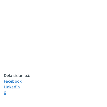
Dela sidan på
:
Dela sidan på
Facebook
Dela sidan på
LinkedIn
Dela sidan på
X