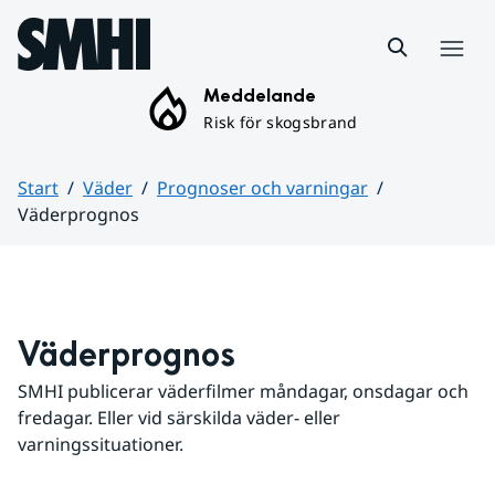
Hoppa till sidans innehåll
Meny
Meddelande
Risk för skogsbrand
Start
Väder
Prognoser och varningar
Väderprognos
Huvudinnehåll
Väderprognos
SMHI publicerar väderfilmer måndagar, onsdagar och 
fredagar. Eller vid särskilda väder- eller 
varningssituationer.