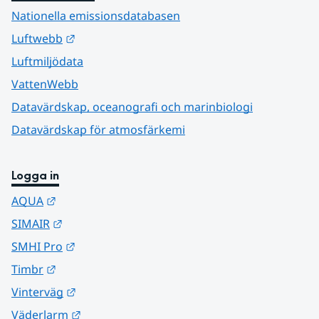
Nationella emissionsdatabasen
Länk till annan webbplats.
Luftwebb
Luftmiljödata
VattenWebb
Datavärdskap, oceanografi och marinbiologi
Datavärdskap för atmosfärkemi
Logga in
Länk till annan webbplats.
AQUA
Länk till annan webbplats.
SIMAIR
Länk till annan webbplats.
SMHI Pro
Länk till annan webbplats.
Timbr
Länk till annan webbplats.
Vinterväg
Länk till annan webbplats.
Väderlarm