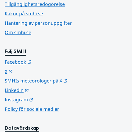
Tillgänglighetsredogörelse
Kakor på smhi.se
Hantering av personuppgifter
Om smhi.se
Följ SMHI
Länk till annan webbplats.
Facebook
Länk till annan webbplats.
X
Länk till annan webbplats.
SMHIs meteorologer på X
Länk till annan webbplats.
Linkedin
Länk till annan webbplats.
Instagram
Policy för sociala medier
Datavärdskap