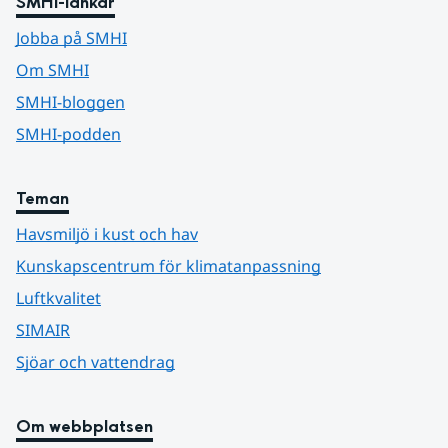
SMHI-länkar
Jobba på SMHI
Om SMHI
SMHI-bloggen
SMHI-podden
Teman
Havsmiljö i kust och hav
Kunskapscentrum för klimatanpassning
Luftkvalitet
SIMAIR
Sjöar och vattendrag
Om webbplatsen