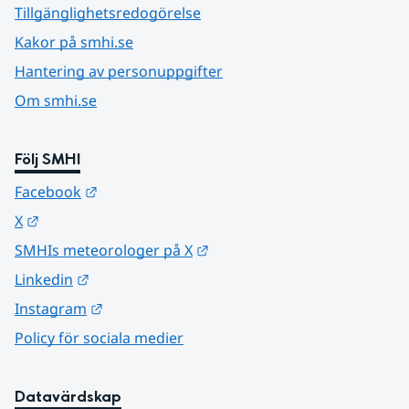
Tillgänglighetsredogörelse
Kakor på smhi.se
Hantering av personuppgifter
Om smhi.se
Följ SMHI
Länk till annan webbplats.
Facebook
Länk till annan webbplats.
X
Länk till annan webbplats.
SMHIs meteorologer på X
Länk till annan webbplats.
Linkedin
Länk till annan webbplats.
Instagram
Policy för sociala medier
Datavärdskap