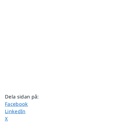
Dela sidan på
:
Dela sidan på
Facebook
Dela sidan på
LinkedIn
Dela sidan på
X