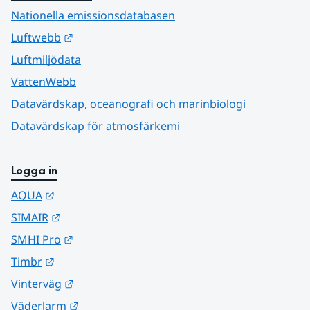
Nationella emissionsdatabasen
Länk till annan webbplats.
Luftwebb
Luftmiljödata
VattenWebb
Datavärdskap, oceanografi och marinbiologi
Datavärdskap för atmosfärkemi
Logga in
Länk till annan webbplats.
AQUA
Länk till annan webbplats.
SIMAIR
Länk till annan webbplats.
SMHI Pro
Länk till annan webbplats.
Timbr
Länk till annan webbplats.
Vinterväg
Länk till annan webbplats.
Väderlarm