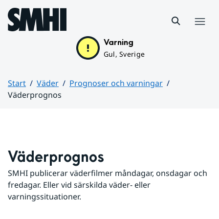
Hoppa till sidans innehåll
Meny
Varning
Gul, Sverige
Start
Väder
Prognoser och varningar
Väderprognos
Huvudinnehåll
Väderprognos
SMHI publicerar väderfilmer måndagar, onsdagar och 
fredagar. Eller vid särskilda väder- eller 
varningssituationer.