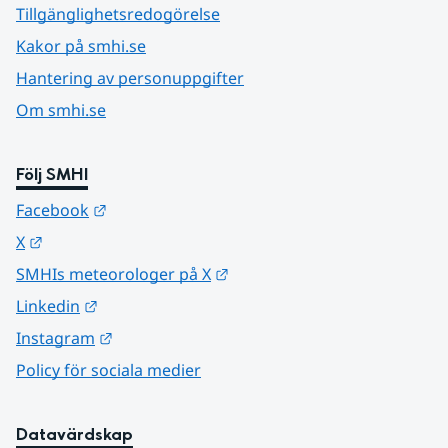
Tillgänglighetsredogörelse
Kakor på smhi.se
Hantering av personuppgifter
Om smhi.se
Följ SMHI
Länk till annan webbplats.
Facebook
Länk till annan webbplats.
X
Länk till annan webbplats.
SMHIs meteorologer på X
Länk till annan webbplats.
Linkedin
Länk till annan webbplats.
Instagram
Policy för sociala medier
Datavärdskap