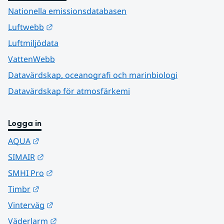
Nationella emissionsdatabasen
Länk till annan webbplats.
Luftwebb
Luftmiljödata
VattenWebb
Datavärdskap, oceanografi och marinbiologi
Datavärdskap för atmosfärkemi
Logga in
Länk till annan webbplats.
AQUA
Länk till annan webbplats.
SIMAIR
Länk till annan webbplats.
SMHI Pro
Länk till annan webbplats.
Timbr
Länk till annan webbplats.
Vinterväg
Länk till annan webbplats.
Väderlarm