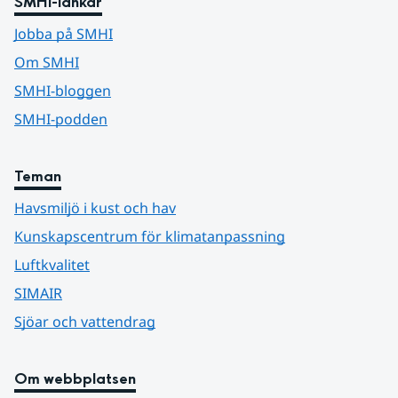
SMHI-länkar
Jobba på SMHI
Om SMHI
SMHI-bloggen
SMHI-podden
Teman
Havsmiljö i kust och hav
Kunskapscentrum för klimatanpassning
Luftkvalitet
SIMAIR
Sjöar och vattendrag
Om webbplatsen