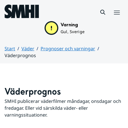
Hoppa till sidans innehåll
Meny
Varning
Gul, Sverige
Start
Väder
Prognoser och varningar
Väderprognos
Huvudinnehåll
Väderprognos
SMHI publicerar väderfilmer måndagar, onsdagar och 
fredagar. Eller vid särskilda väder- eller 
varningssituationer.