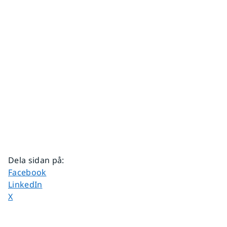
Dela sidan på
:
Dela sidan på
Facebook
Dela sidan på
LinkedIn
Dela sidan på
X