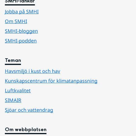
SMHI-länkar
Jobba på SMHI
Om SMHI
SMHI-bloggen
SMHI-podden
Teman
Havsmiljö i kust och hav
Kunskapscentrum för klimatanpassning
Luftkvalitet
SIMAIR
Sjöar och vattendrag
Om webbplatsen