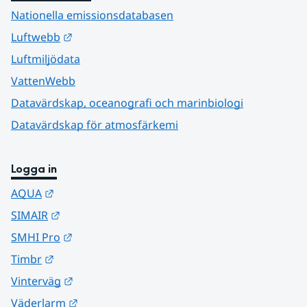
Nationella emissionsdatabasen
Länk till annan webbplats.
Luftwebb
Luftmiljödata
VattenWebb
Datavärdskap, oceanografi och marinbiologi
Datavärdskap för atmosfärkemi
Logga in
Länk till annan webbplats.
AQUA
Länk till annan webbplats.
SIMAIR
Länk till annan webbplats.
SMHI Pro
Länk till annan webbplats.
Timbr
Länk till annan webbplats.
Vinterväg
Länk till annan webbplats.
Väderlarm