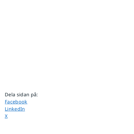
Dela sidan på
:
Dela sidan på
Facebook
Dela sidan på
LinkedIn
Dela sidan på
X