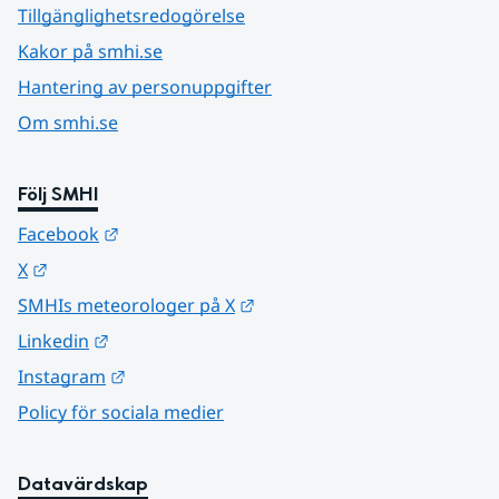
Tillgänglighetsredogörelse
Kakor på smhi.se
Hantering av personuppgifter
Om smhi.se
Följ SMHI
Länk till annan webbplats.
Facebook
Länk till annan webbplats.
X
Länk till annan webbplats.
SMHIs meteorologer på X
Länk till annan webbplats.
Linkedin
Länk till annan webbplats.
Instagram
Policy för sociala medier
Datavärdskap