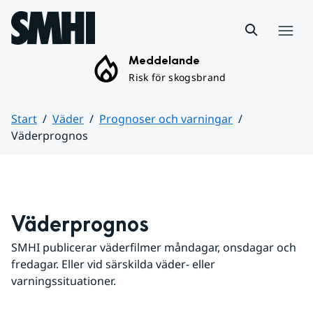
Hoppa till sidans innehåll
Meny
Meddelande
Risk för skogsbrand
Start
Väder
Prognoser och varningar
Väderprognos
Huvudinnehåll
Väderprognos
SMHI publicerar väderfilmer måndagar, onsdagar och 
fredagar. Eller vid särskilda väder- eller 
varningssituationer.