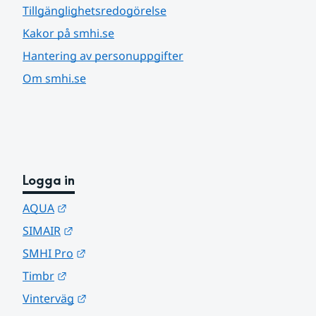
Tillgänglighetsredogörelse
Kakor på smhi.se
Hantering av personuppgifter
Om smhi.se
Logga in
Länk till annan webbplats.
AQUA
Länk till annan webbplats.
SIMAIR
Länk till annan webbplats.
SMHI Pro
Länk till annan webbplats.
Timbr
Länk till annan webbplats.
Vinterväg