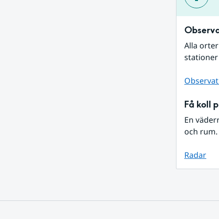
Observa
Alla orte
stationer
Observat
Få koll 
En väder
och rum. 
Radar