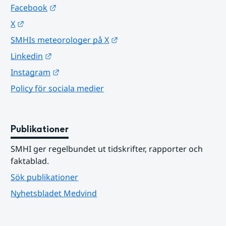
Länk till annan webbplats.
Facebook
Länk till annan webbplats.
X
Länk till annan webbplats.
SMHIs meteorologer på X
Länk till annan webbplats.
Linkedin
Länk till annan webbplats.
Instagram
Policy för sociala medier
Publikationer
SMHI ger regelbundet ut tidskrifter, rapporter och 
faktablad.
Sök publikationer
Nyhetsbladet Medvind