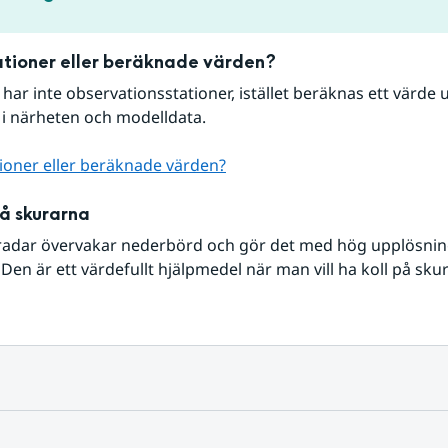
tioner eller beräknade värden?
r har inte observationsstationer, istället beräknas ett värde u
 i närheten och modelldata.
ioner eller beräknade värden?
på skurarna
radar övervakar nederbörd och gör det med hög upplösning 
Den är ett värdefullt hjälpmedel när man vill ha koll på sku