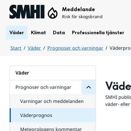
Hoppa till sidans innehåll
Meddelande
Risk för skogsbrand
Väder
Klimat
Data
Professionella tjänster
Start
Väder
Prognoser och varningar
Väderpr
varningar
och
Huvudinnehåll
Prognoser
för
Undersidor
Väder
Väde
Prognoser och varningar
SMHI public
Varningar och meddelanden
väder- eller
Väderprognos
Meteorologens kommentar