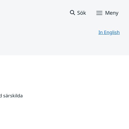
Sök
Meny
In English
 särskilda 