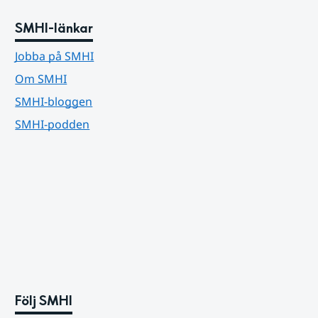
SMHI-länkar
Jobba på SMHI
Om SMHI
SMHI-bloggen
SMHI-podden
Följ SMHI