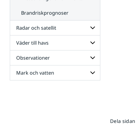
Brandriskprognoser
Radar och satellit
Väder till havs
Undersidor
för
Radar
Observationer
Undersidor
och
för
satellit
Väder
Mark och vatten
Undersidor
till
för
havs
Observationer
Undersidor
för
Mark
och
vatten
Dela sidan