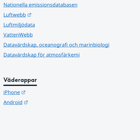
Nationella emissionsdatabasen
Länk till annan webbplats.
Luftwebb
Luftmiljödata
VattenWebb
Datavärdskap, oceanografi och marinbiologi
Datavärdskap för atmosfärkemi
Väderappar
Länk till annan webbplats.
iPhone
Länk till annan webbplats.
Android