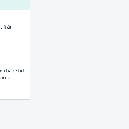
tifrån 
i både tid 
rarna.