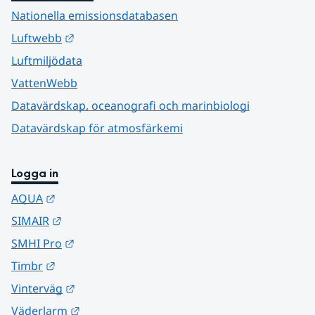
Nationella emissionsdatabasen
Länk till annan webbplats.
Luftwebb
Luftmiljödata
VattenWebb
Datavärdskap, oceanografi och marinbiologi
Datavärdskap för atmosfärkemi
Logga in
Länk till annan webbplats.
AQUA
Länk till annan webbplats.
SIMAIR
Länk till annan webbplats.
SMHI Pro
Länk till annan webbplats.
Timbr
Länk till annan webbplats.
Vinterväg
Länk till annan webbplats.
Väderlarm