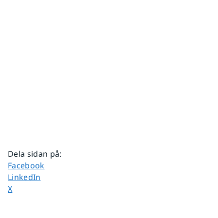
Dela sidan på
:
Dela sidan på
Facebook
Dela sidan på
LinkedIn
Dela sidan på
X