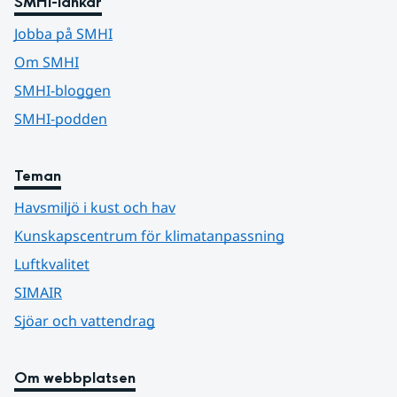
SMHI-länkar
Jobba på SMHI
Om SMHI
SMHI-bloggen
SMHI-podden
Teman
Havsmiljö i kust och hav
Kunskapscentrum för klimatanpassning
Luftkvalitet
SIMAIR
Sjöar och vattendrag
Om webbplatsen