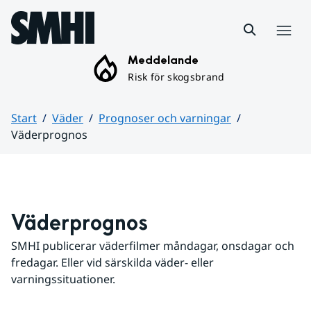
Hoppa till sidans innehåll
Meny
Meddelande
Risk för skogsbrand
Start
Väder
Prognoser och varningar
Väderprognos
Huvudinnehåll
Väderprognos
SMHI publicerar väderfilmer måndagar, onsdagar och 
fredagar. Eller vid särskilda väder- eller 
varningssituationer.