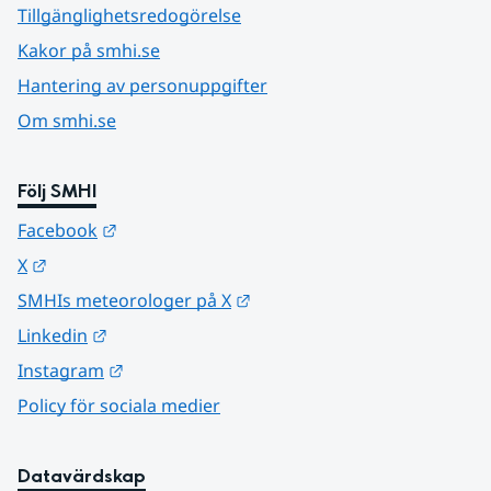
Tillgänglighetsredogörelse
Kakor på smhi.se
Hantering av personuppgifter
Om smhi.se
Följ SMHI
Länk till annan webbplats.
Facebook
Länk till annan webbplats.
X
Länk till annan webbplats.
SMHIs meteorologer på X
Länk till annan webbplats.
Linkedin
Länk till annan webbplats.
Instagram
Policy för sociala medier
Datavärdskap