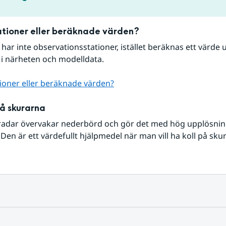
tioner eller beräknade värden?
r har inte observationsstationer, istället beräknas ett värde u
 i närheten och modelldata.
ioner eller beräknade värden?
på skurarna
radar övervakar nederbörd och gör det med hög upplösning 
Den är ett värdefullt hjälpmedel när man vill ha koll på sku