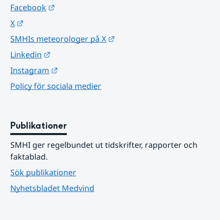
Länk till annan webbplats.
Facebook
Länk till annan webbplats.
X
Länk till annan webbplats.
SMHIs meteorologer på X
Länk till annan webbplats.
Linkedin
Länk till annan webbplats.
Instagram
Policy för sociala medier
Publikationer
SMHI ger regelbundet ut tidskrifter, rapporter och 
faktablad.
Sök publikationer
Nyhetsbladet Medvind