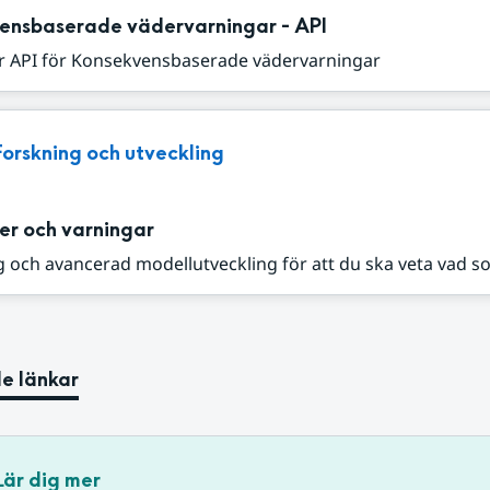
ensbaserade vädervarningar - API
r API för Konsekvensbaserade vädervarningar
Forskning och utveckling
er och varningar
 och avancerad modellutveckling för att du ska veta vad s
e länkar
Lär dig mer