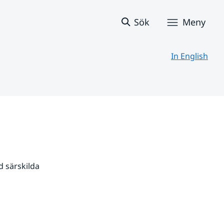
Sök
Meny
In English
 särskilda 