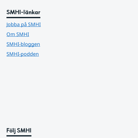
SMHI-länkar
Jobba på SMHI
Om SMHI
SMHI-bloggen
SMHI-podden
Följ SMHI