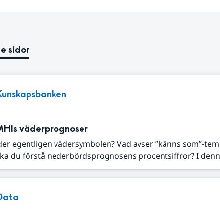
e sidor
Kunskapsbanken
MHIs väderprognoser
der egentligen vädersymbolen? Vad avser ”känns som”-tem
ka du förstå nederbördsprognosens procentsiffror? I denna
Data