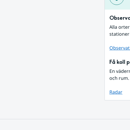
Observa
Alla orte
stationer
Observat
Få koll 
En väder
och rum. 
Radar