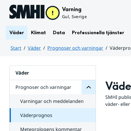
Hoppa till sidans innehåll
Varning
Gul, Sverige
Väder
Klimat
Data
Professionella tjänster
Start
Väder
Prognoser och varningar
Väderpr
varningar
och
Huvudinnehåll
Prognoser
för
Undersidor
Väder
Väde
Prognoser och varningar
SMHI public
Varningar och meddelanden
väder- eller
Väderprognos
Meteorologens kommentar