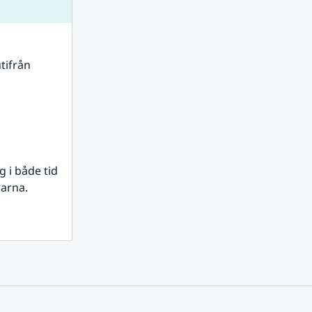
tifrån 
i både tid 
rarna.