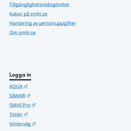
Tillgänglighetsredogörelse
Kakor på smhi.se
Hantering av personuppgifter
Om smhi.se
Logga in
Länk till annan webbplats.
AQUA
Länk till annan webbplats.
SIMAIR
Länk till annan webbplats.
SMHI Pro
Länk till annan webbplats.
Timbr
Länk till annan webbplats.
Vinterväg