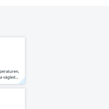
peraturen,
 vägled...