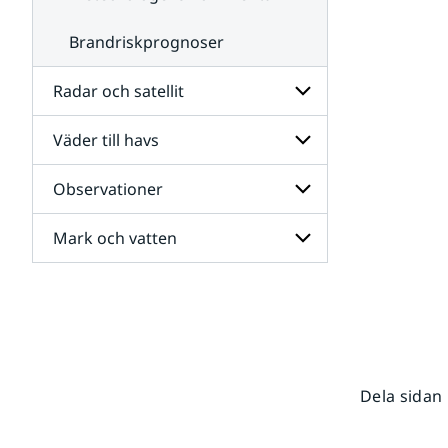
Brandriskprognoser
Radar och satellit
Väder till havs
Undersidor
för
Radar
Observationer
Undersidor
och
för
satellit
Väder
Mark och vatten
Undersidor
till
för
havs
Observationer
Undersidor
för
Mark
och
vatten
Dela sidan