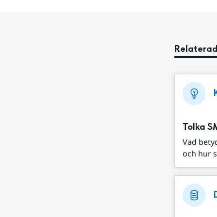
Relaterad
Tolka S
Vad bety
och hur s