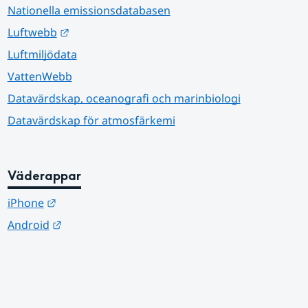
Nationella emissionsdatabasen
Länk till annan webbplats.
Luftwebb
Luftmiljödata
VattenWebb
Datavärdskap, oceanografi och marinbiologi
Datavärdskap för atmosfärkemi
Väderappar
Länk till annan webbplats.
iPhone
Länk till annan webbplats.
Android