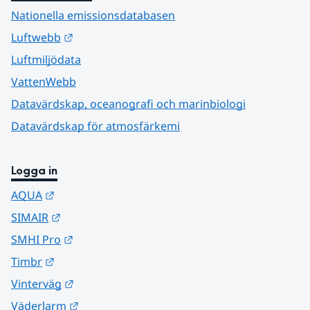
Nationella emissionsdatabasen
Länk till annan webbplats.
Luftwebb
Luftmiljödata
VattenWebb
Datavärdskap, oceanografi och marinbiologi
Datavärdskap för atmosfärkemi
Logga in
Länk till annan webbplats.
AQUA
Länk till annan webbplats.
SIMAIR
Länk till annan webbplats.
SMHI Pro
Länk till annan webbplats.
Timbr
Länk till annan webbplats.
Vinterväg
Länk till annan webbplats.
Väderlarm