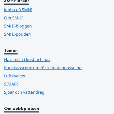
SMHI-länkar
Jobba på SMHI
Om SMHI
SMHI-bloggen
SMHI-podden
Teman
Havsmiljö i kust och hav
Kunskapscentrum för klimatanpassning
Luftkvalitet
SIMAIR
Sjöar och vattendrag
Om webbplatsen