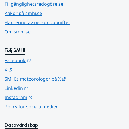
Tillgänglighetsredogörelse
Kakor på smhi.se
Hantering av personuppgifter
Om smhi.se
Följ SMHI
Länk till annan webbplats.
Facebook
Länk till annan webbplats.
X
Länk till annan webbplats.
SMHIs meteorologer på X
Länk till annan webbplats.
Linkedin
Länk till annan webbplats.
Instagram
Policy för sociala medier
Datavärdskap