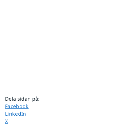
Dela sidan på
:
Dela sidan på
Facebook
Dela sidan på
LinkedIn
Dela sidan på
X