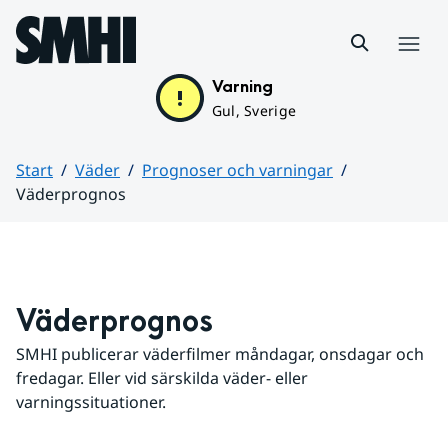
Hoppa till sidans innehåll
Meny
Varning
Gul, Sverige
Start
Väder
Prognoser och varningar
Väderprognos
Huvudinnehåll
Väderprognos
SMHI publicerar väderfilmer måndagar, onsdagar och 
fredagar. Eller vid särskilda väder- eller 
varningssituationer.