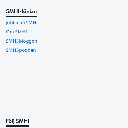
SMHI-länkar
Jobba på SMHI
Om SMHI
SMHI-bloggen
SMHI-podden
Följ SMHI