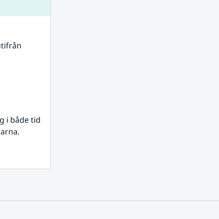
tifrån 
i både tid 
rarna.