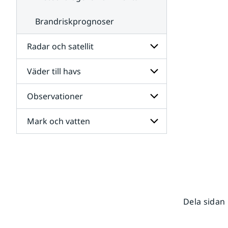
Brandriskprognoser
Radar och satellit
Väder till havs
Undersidor
för
Radar
Observationer
Undersidor
och
för
satellit
Väder
Mark och vatten
Undersidor
till
för
havs
Observationer
Undersidor
för
Mark
och
vatten
Dela sidan