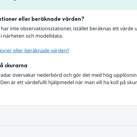
tioner eller beräknade värden?
r har inte observationsstationer, istället beräknas ett värde u
 i närheten och modelldata.
ioner eller beräknade värden?
på skurarna
radar övervakar nederbörd och gör det med hög upplösning 
Den är ett värdefullt hjälpmedel när man vill ha koll på sku