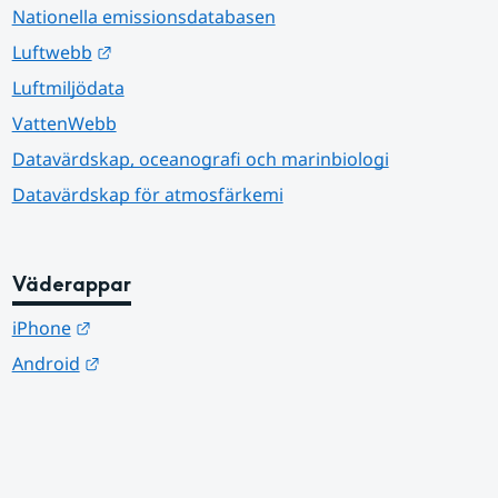
Nationella emissionsdatabasen
Länk till annan webbplats.
Luftwebb
Luftmiljödata
VattenWebb
Datavärdskap, oceanografi och marinbiologi
Datavärdskap för atmosfärkemi
Väderappar
Länk till annan webbplats.
iPhone
Länk till annan webbplats.
Android