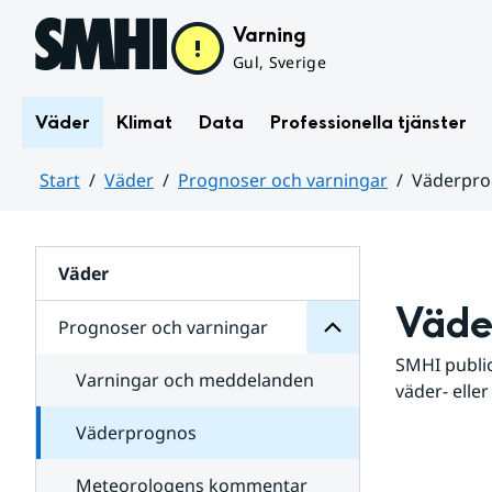
Hoppa till sidans innehåll
Varning
Gul, Sverige
Väder
Klimat
Data
Professionella tjänster
Start
Väder
Prognoser och varningar
Väderpr
varningar
och
Huvudinnehåll
Prognoser
för
Undersidor
Väder
Väde
Prognoser och varningar
SMHI public
Varningar och meddelanden
väder- eller
Väderprognos
Meteorologens kommentar