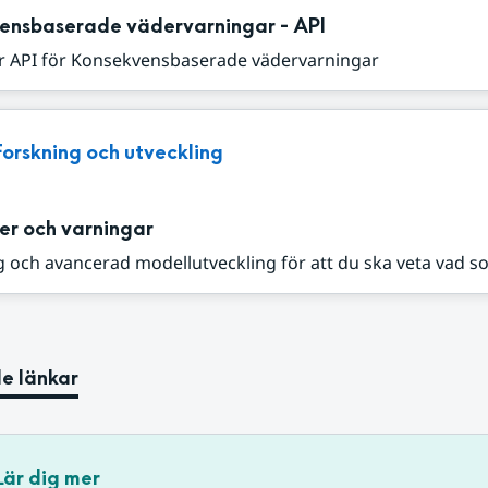
ensbaserade vädervarningar - API
r API för Konsekvensbaserade vädervarningar
Forskning och utveckling
er och varningar
 och avancerad modellutveckling för att du ska veta vad s
e länkar
Lär dig mer