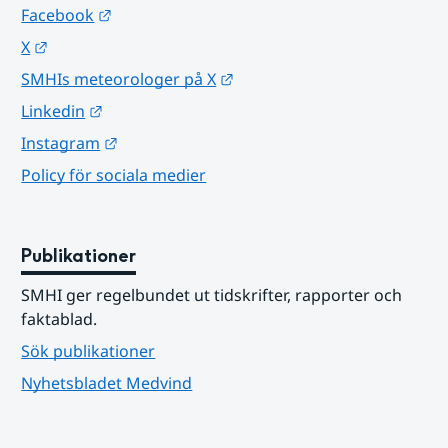
Länk till annan webbplats.
Facebook
Länk till annan webbplats.
X
Länk till annan webbplats.
SMHIs meteorologer på X
Länk till annan webbplats.
Linkedin
Länk till annan webbplats.
Instagram
Policy för sociala medier
Publikationer
SMHI ger regelbundet ut tidskrifter, rapporter och 
faktablad.
Sök publikationer
Nyhetsbladet Medvind