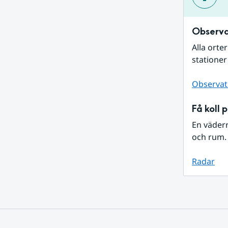
Observa
Alla orte
stationer
Observat
Få koll 
En väder
och rum. 
Radar