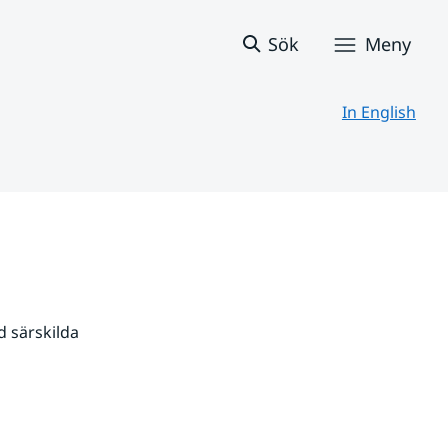
Sök
Meny
In English
 särskilda 