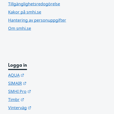
Tillgänglighetsredogörelse
Kakor på smhi.se
Hantering av personuppgifter
Om smhi.se
Logga in
Länk till annan webbplats.
AQUA
Länk till annan webbplats.
SIMAIR
Länk till annan webbplats.
SMHI Pro
Länk till annan webbplats.
Timbr
Länk till annan webbplats.
Vinterväg