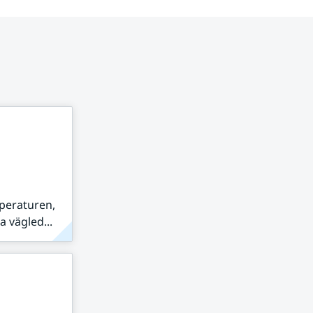
peraturen,
 vägled...