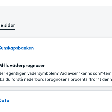
e sidor
Kunskapsbanken
MHIs väderprognoser
der egentligen vädersymbolen? Vad avser ”känns som”-tem
ka du förstå nederbördsprognosens procentsiffror? I denna
Data