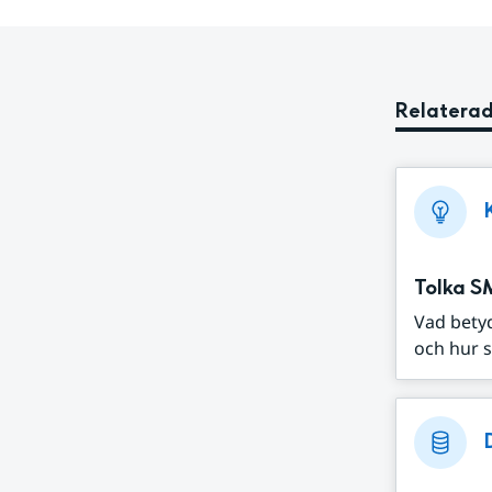
Relaterad
Tolka S
Vad bety
och hur s