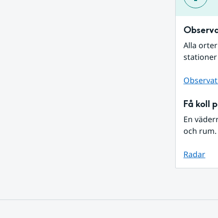
Observa
Alla orte
stationer
Observat
Få koll 
En väder
och rum. 
Radar