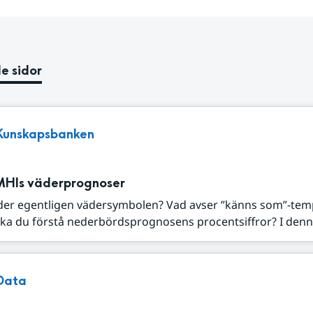
e sidor
Kunskapsbanken
MHIs väderprognoser
der egentligen vädersymbolen? Vad avser ”känns som”-tem
ka du förstå nederbördsprognosens procentsiffror? I denna
Data