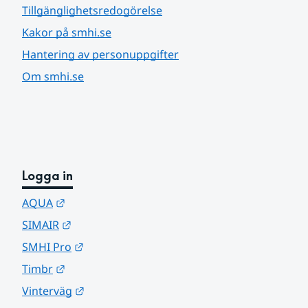
Tillgänglighetsredogörelse
Kakor på smhi.se
Hantering av personuppgifter
Om smhi.se
Logga in
Länk till annan webbplats.
AQUA
Länk till annan webbplats.
SIMAIR
Länk till annan webbplats.
SMHI Pro
Länk till annan webbplats.
Timbr
Länk till annan webbplats.
Vinterväg