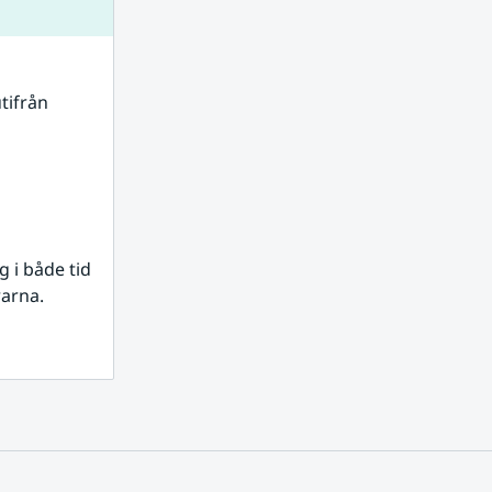
tifrån 
i både tid 
rarna.