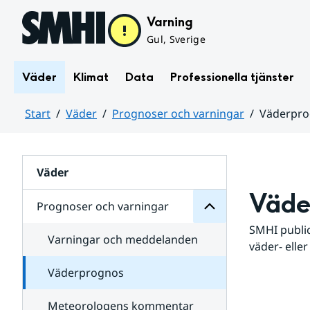
Hoppa till sidans innehåll
Varning
Gul, Sverige
Väder
Klimat
Data
Professionella tjänster
Start
Väder
Prognoser och varningar
Väderpr
varningar
och
Huvudinnehåll
Prognoser
för
Undersidor
Väder
Väde
Prognoser och varningar
SMHI public
Varningar och meddelanden
väder- eller
Väderprognos
Meteorologens kommentar