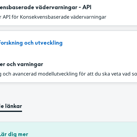
ensbaserade vädervarningar - API
r API för Konsekvensbaserade vädervarningar
Forskning och utveckling
er och varningar
 och avancerad modellutveckling för att du ska veta vad s
e länkar
Lär dig mer