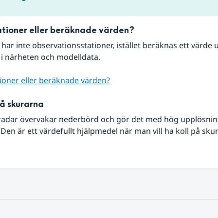
tioner eller beräknade värden?
r har inte observationsstationer, istället beräknas ett värde u
 i närheten och modelldata.
ioner eller beräknade värden?
på skurarna
radar övervakar nederbörd och gör det med hög upplösning 
Den är ett värdefullt hjälpmedel när man vill ha koll på sku