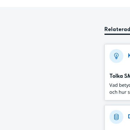
Relaterad
Tolka S
Vad bety
och hur s