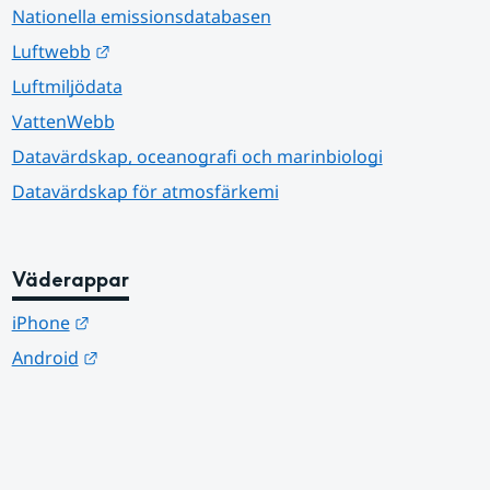
Nationella emissionsdatabasen
Länk till annan webbplats.
Luftwebb
Luftmiljödata
VattenWebb
Datavärdskap, oceanografi och marinbiologi
Datavärdskap för atmosfärkemi
Väderappar
Länk till annan webbplats.
iPhone
Länk till annan webbplats.
Android