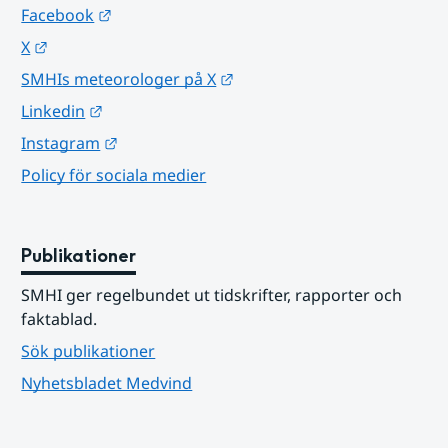
Länk till annan webbplats.
Facebook
Länk till annan webbplats.
X
Länk till annan webbplats.
SMHIs meteorologer på X
Länk till annan webbplats.
Linkedin
Länk till annan webbplats.
Instagram
Policy för sociala medier
Publikationer
SMHI ger regelbundet ut tidskrifter, rapporter och 
faktablad.
Sök publikationer
Nyhetsbladet Medvind