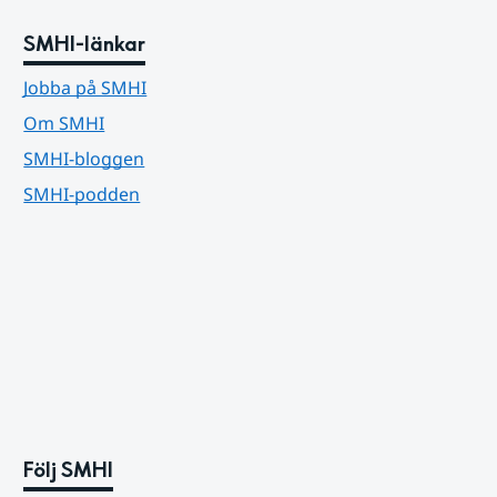
SMHI-länkar
Jobba på SMHI
Om SMHI
SMHI-bloggen
SMHI-podden
Följ SMHI