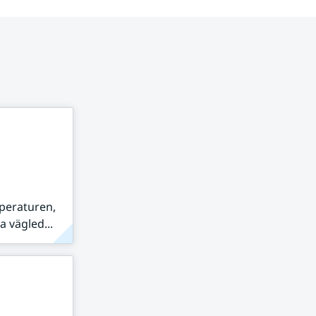
peraturen,
 vägled...