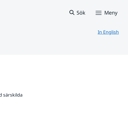
Sök
Meny
In English
 särskilda 