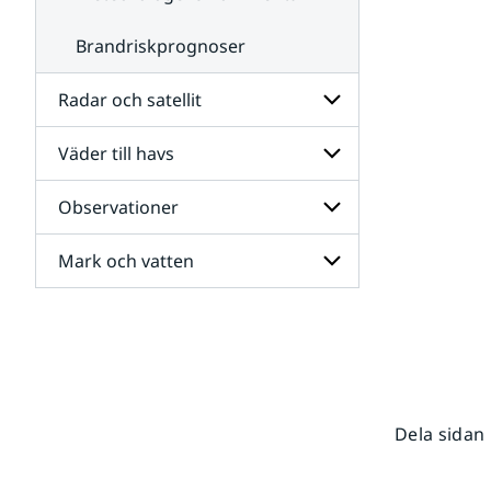
Brandriskprognoser
Radar och satellit
Väder till havs
Undersidor
för
Radar
Observationer
Undersidor
och
för
satellit
Väder
Mark och vatten
Undersidor
till
för
havs
Observationer
Undersidor
för
Mark
och
vatten
Dela sidan