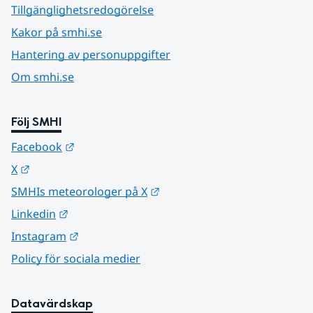
Tillgänglighetsredogörelse
Kakor på smhi.se
Hantering av personuppgifter
Om smhi.se
Följ SMHI
Länk till annan webbplats.
Facebook
Länk till annan webbplats.
X
Länk till annan webbplats.
SMHIs meteorologer på X
Länk till annan webbplats.
Linkedin
Länk till annan webbplats.
Instagram
Policy för sociala medier
Datavärdskap