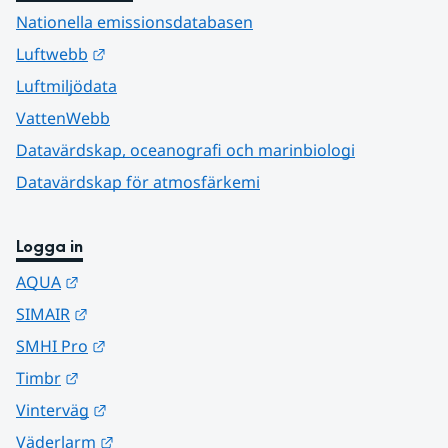
Nationella emissionsdatabasen
Länk till annan webbplats.
Luftwebb
Luftmiljödata
VattenWebb
Datavärdskap, oceanografi och marinbiologi
Datavärdskap för atmosfärkemi
Logga in
Länk till annan webbplats.
AQUA
Länk till annan webbplats.
SIMAIR
Länk till annan webbplats.
SMHI Pro
Länk till annan webbplats.
Timbr
Länk till annan webbplats.
Vinterväg
Länk till annan webbplats.
Väderlarm