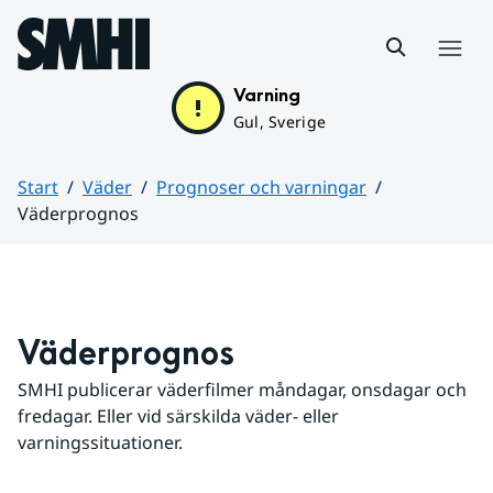
Hoppa till sidans innehåll
Meny
Varning
Gul, Sverige
Start
Väder
Prognoser och varningar
Väderprognos
Huvudinnehåll
Väderprognos
SMHI publicerar väderfilmer måndagar, onsdagar och 
fredagar. Eller vid särskilda väder- eller 
varningssituationer.