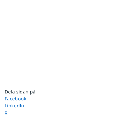
Dela sidan på
:
Dela sidan på
Facebook
Dela sidan på
LinkedIn
Dela sidan på
X