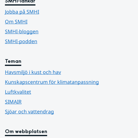
SMHI-länkar
Jobba på SMHI
Om SMHI
SMHI-bloggen
SMHI-podden
Teman
Havsmiljö i kust och hav
Kunskapscentrum för klimatanpassning
Luftkvalitet
SIMAIR
Sjöar och vattendrag
Om webbplatsen