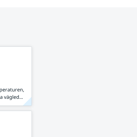
peraturen,
 vägled...