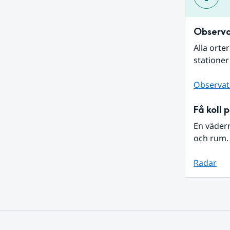
Observa
Alla orte
stationer
Observat
Få koll 
En väder
och rum. 
Radar