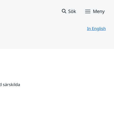
Sök
Meny
In English
 särskilda 