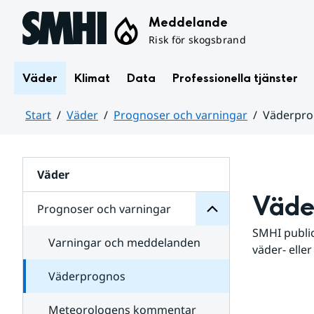
Hoppa till sidans innehåll
Meddelande
Risk för skogsbrand
Väder
Klimat
Data
Professionella tjänster
Start
Väder
Prognoser och varningar
Väderpr
varningar
och
Huvudinnehåll
Prognoser
för
Undersidor
Väder
Väde
Prognoser och varningar
SMHI public
Varningar och meddelanden
väder- eller
Väderprognos
Meteorologens kommentar