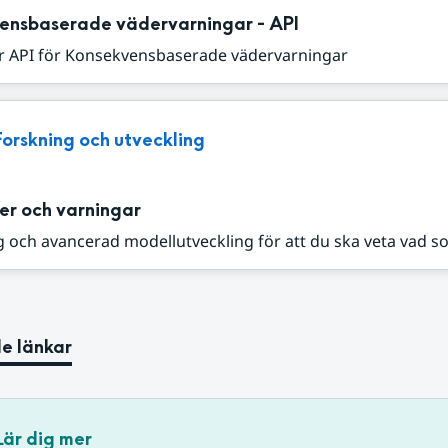
ensbaserade vädervarningar - API
r API för Konsekvensbaserade vädervarningar
Forskning och utveckling
er och varningar
 och avancerad modellutveckling för att du ska veta vad s
e länkar
Lär dig mer