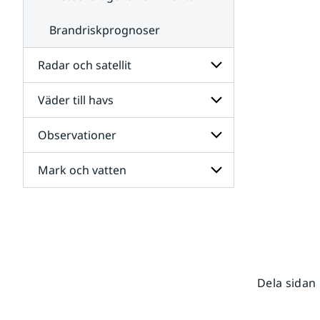
Brandriskprognoser
Radar och satellit
Väder till havs
Undersidor
för
Radar
Observationer
Undersidor
och
för
satellit
Väder
Mark och vatten
Undersidor
till
för
havs
Observationer
Undersidor
för
Mark
och
vatten
Dela sidan