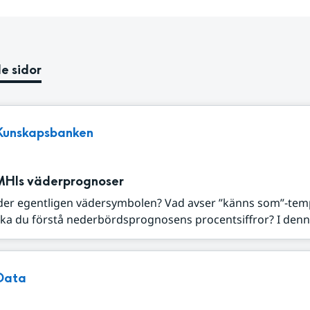
e sidor
Kunskapsbanken
MHIs väderprognoser
der egentligen vädersymbolen? Vad avser ”känns som”-tem
ka du förstå nederbördsprognosens procentsiffror? I denna
Data