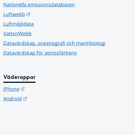
Nationella emissionsdatabasen
Länk till annan webbplats.
Luftwebb
Luftmiljödata
VattenWebb
Datavärdskap, oceanografi och marinbiologi
Datavärdskap för atmosfärkemi
Väderappar
Länk till annan webbplats.
iPhone
Länk till annan webbplats.
Android