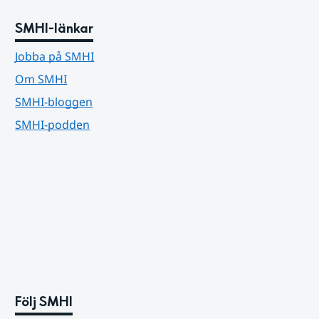
SMHI-länkar
Jobba på SMHI
Om SMHI
SMHI-bloggen
SMHI-podden
Följ SMHI