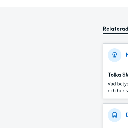
Relaterad
Tolka S
Vad bety
och hur s