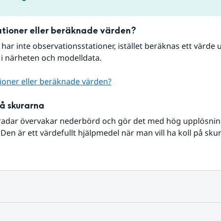
tioner eller beräknade värden?
r har inte observationsstationer, istället beräknas ett värde u
 i närheten och modelldata.
ioner eller beräknade värden?
på skurarna
radar övervakar nederbörd och gör det med hög upplösning 
Den är ett värdefullt hjälpmedel när man vill ha koll på sku