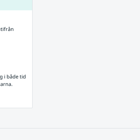
tifrån 
i både tid 
rarna.