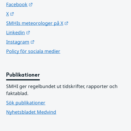
Länk till annan webbplats.
Facebook
Länk till annan webbplats.
X
Länk till annan webbplats.
SMHIs meteorologer på X
Länk till annan webbplats.
Linkedin
Länk till annan webbplats.
Instagram
Policy för sociala medier
Publikationer
SMHI ger regelbundet ut tidskrifter, rapporter och 
faktablad.
Sök publikationer
Nyhetsbladet Medvind