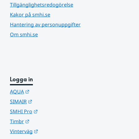
Tillgänglighetsredogörelse
Kakor på smhi.se
Hantering av personuppgifter
Om smhi.se
Logga in
Länk till annan webbplats.
AQUA
Länk till annan webbplats.
SIMAIR
Länk till annan webbplats.
SMHI Pro
Länk till annan webbplats.
Timbr
Länk till annan webbplats.
Vinterväg